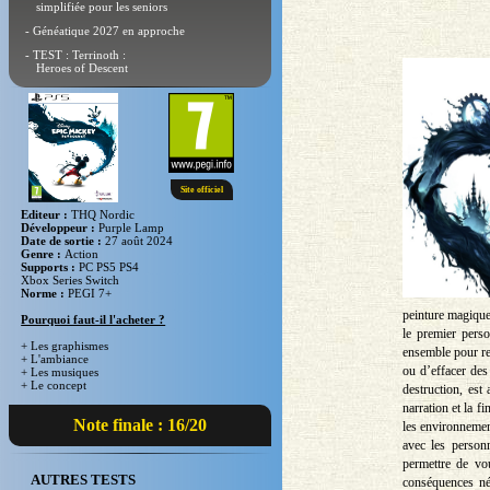
simplifiée pour les seniors
- Généatique 2027 en approche
- TEST : Terrinoth :
Heroes of Descent
Site officiel
Editeur :
THQ Nordic
Développeur :
Purple Lamp
Date de sortie :
27 août 2024
Genre :
Action
Supports :
PC PS5 PS4
Xbox Series Switch
Norme :
PEGI 7+
peinture magique
Pourquoi faut-il l'acheter ?
le premier pers
+ Les graphismes
ensemble pour res
+ L'ambiance
ou d’effacer des
+ Les musiques
+ Le concept
destruction, est
narration et la f
Note finale : 16/20
les environnement
avec les person
permettre de vou
AUTRES TESTS
conséquences né