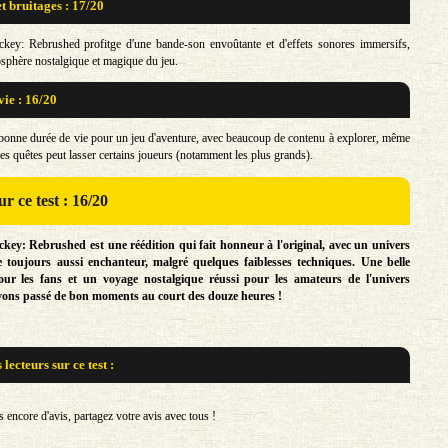
t bruitages : 17/20
key: Rebrushed profitge d'une bande-son envoûtante et d'effets sonores immersifs,
osphère nostalgique et magique du jeu.
vie : 16/20
 bonne durée de vie pour un jeu d'aventure, avec beaucoup de contenu à explorer, même
é des quêtes peut lasser certains joueurs (notamment les plus grands).
r ce test : 16/20
key: Rebrushed est une réédition qui fait honneur à l'original, avec un univers
e toujours aussi enchanteur, malgré quelques faiblesses techniques. Une belle
our les fans et un voyage nostalgique réussi pour les amateurs de l'univers
vons passé de bon moments au court des douze heures !
s lecteurs sur
ce test :
encore d'avis, partagez votre avis avec tous !