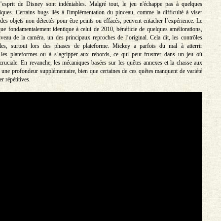
 l’esprit de Disney sont indéniables. Malgré tout, le jeu n'échappe pas à quelques
ques. Certains bugs liés à l'implémentation du pinceau, comme la difficulté à viser
des objets non détectés pour être peints ou effacés, peuvent entacher l’expérience. Le
ue fondamentalement identique à celui de 2010, bénéficie de quelques améliorations,
eau de la caméra, un des principaux reproches de l’original. Cela dit, les contrôles
ibles, surtout lors des phases de plateforme. Mickey a parfois du mal à atterrir
 les plateformes ou à s’agripper aux rebords, ce qui peut frustrer dans un jeu où
t cruciale. En revanche, les mécaniques basées sur les quêtes annexes et la chasse aux
t une profondeur supplémentaire, bien que certaines de ces quêtes manquent de variété
r répétitives.