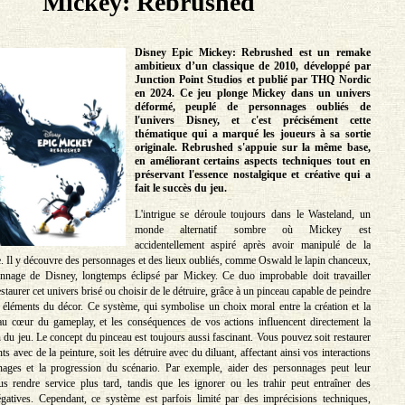
Mickey: Rebrushed
Disney Epic Mickey: Rebrushed est un remake
ambitieux d’un classique de 2010, développé par
Junction Point Studios et publié par THQ Nordic
en 2024. Ce jeu plonge Mickey dans un univers
déformé, peuplé de personnages oubliés de
l'univers Disney, et c'est précisément cette
thématique qui a marqué les joueurs à sa sortie
originale. Rebrushed s'appuie sur la même base,
en améliorant certains aspects techniques tout en
préservant l'essence nostalgique et créative qui a
fait le succès du jeu.
L'intrigue se déroule toujours dans le Wasteland, un
monde alternatif sombre où Mickey est
accidentellement aspiré après avoir manipulé de la
. Il y découvre des personnages et des lieux oubliés, comme Oswald le lapin chanceux,
onnage de Disney, longtemps éclipsé par Mickey. Ce duo improbable doit travailler
taurer cet univers brisé ou choisir de le détruire, grâce à un pinceau capable de peindre
 éléments du décor. Ce système, qui symbolise un choix moral entre la création et la
 au cœur du gameplay, et les conséquences de vos actions influencent directement la
in du jeu. Le concept du pinceau est toujours aussi fascinant. Vous pouvez soit restaurer
s avec de la peinture, soit les détruire avec du diluant, affectant ainsi vos interactions
nages et la progression du scénario. Par exemple, aider des personnages peut leur
s rendre service plus tard, tandis que les ignorer ou les trahir peut entraîner des
gatives. Cependant, ce système est parfois limité par des imprécisions techniques,