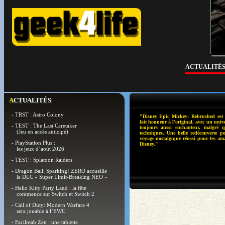
ACTUALITÉ
ACTUALITÉS
- TRST : Astro Colony
"Disney Epic Mickey: Rebrushed est 
fait honneur à l'original, avec un unive
- TEST : The Last Caretaker
toujours aussi enchanteur, malgré qu
(Jeu en accès anticipé)
techniques. Une belle redécouverte p
voyage nostalgique réussi pour les ama
- PlayStation Plus :
Disney."
les jeux d’août 2026
- TEST : Splatoon Raiders
- Dragon Ball: Sparking! ZERO accueille
le DLC « Super Limit-Breaking NEO »
- Hello Kitty Party Land : la fête
commence sur Switch et Switch 2
- Call of Duty: Modern Warfare 4
sera jouable à l’EWC
- Facilotab Zen : une tablette