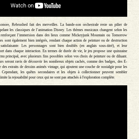
onore, Rebrushed fait des merveilles. La bande-son orchestrale reste un pilier de
ppelant les classiques de l’animation Disney. Les thèmes musicaux changent selon les
, renforçant l’immersion dans des lieux comme Mickeyjunk Mountain ou Tomorrow
ges sont également bien intégrés, rendant chaque action de peinture ou de destruction
 satisfaisante. Les personnages sont bien doublés (en anglais sous-titré), et leur
sort dans chaque interaction. En termes de durée de vie, le jeu propose une quinzaine
enu principal, avec plusieurs fins possibles selon vos choix de peinture ou de diluant.
urs seront ravis de découvrir les nombreux objets cachés, comme des badges, des E-
e des extraits de dessins animés vintage, qui ajoutent une couche de nostalgie pour les
 Cependant, les quêtes secondaires et les objets à collectionner peuvent sembler
 limite la rejouabilité pour ceux qui ne sont pas attachés à l'exploration complète.