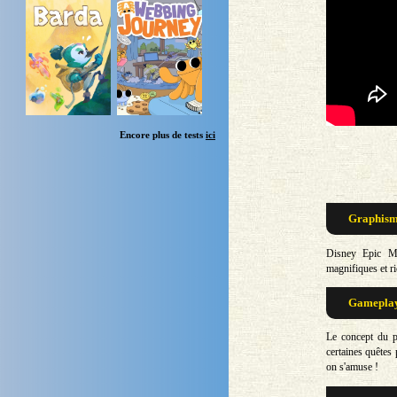
Encore plus de tests
ici
Graphisme
Disney Epic Mi
magnifiques et ri
Gameplay 
Le concept du pi
certaines quêtes 
on s'amuse !