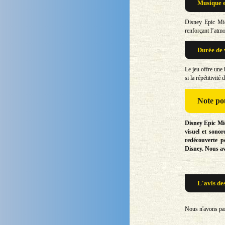
Musique e
Disney Epic Mic
renforçant l’atm
Durée de 
Le jeu offre une
si la répétitivit
Note
pou
Disney Epic Mic
visuel et sonor
redécouverte p
Disney. Nous a
L'avis de
Nous n'avons pas 