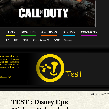
S
TESTS
DOSSIERS
ARCHIVES
FORUMS
CONTACTS
PC
PS5
PS4
Xbox Series X
ONE
Switch
une réédition qui
rs visuel et sonore
elques faiblesses
our les fans et un
teurs de l'univers
Geek4Life
20 Octobre 202
TEST : Disney Epic