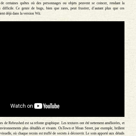
de certaines quêtes où des personnages ou objets peuvent se coincer, rendant la
 difficile. Ce genre de bugs, bien que rares, peut frustrer, d’autant plus que ces
ent déjà dans la version Wii.
es de Rebrushed est sa refonte graphique. Les textures ont été nettement améliorées, et
 environnements plus détaillés et vivants. OsTown et Mean Street, par exemple, brillent
 visuelle, où chaque recoin est truffé de secrets à découvrir. Le soin apporté aux détails