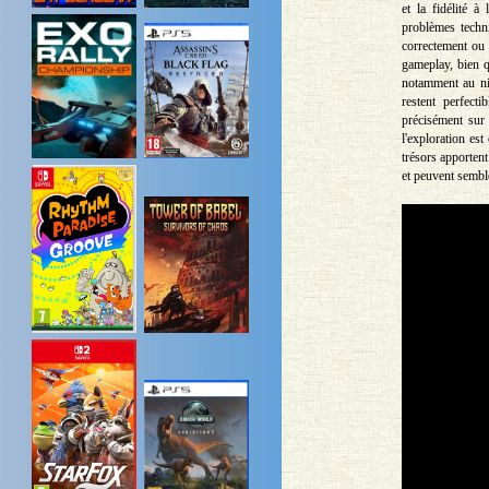
et la fidélité à
problèmes techni
correctement ou 
gameplay, bien q
notamment au niv
restent perfect
précisément sur
l'exploration es
trésors apporten
et peuvent semble