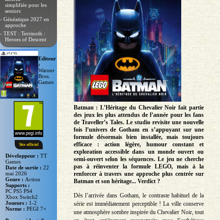
simplifiée pour les
seniors
- Généatique 2027 en
approche
- TEST : Terrinoth :
Heroes of Descent
Editeur
:
Warner
Bros.
Games
Batman : L’Héritage du Chevalier Noir fait partie
des jeux les plus attendus de l’année pour les fans
de Traveller’s Tales. Le studio revisite une nouvelle
fois l’univers de Gotham en s’appuyant sur une
formule désormais bien installée, mais toujours
efficace : action légère, humour constant et
Site officiel
exploration accessible dans un monde ouvert ou
Développeur :
TT
semi-ouvert selon les séquences. Le jeu ne cherche
Games
pas à réinventer la formule LEGO, mais à la
Date de sortie :
22
mai 2026
renforcer à travers une approche plus centrée sur
Genre :
Action
Batman et son héritage... Verdict ?
Supports :
PC PS5 PS4
Dès l’arrivée dans Gotham, le contraste habituel de la
Xbox Switch2
Joueurs :
1-2
série est immédiatement perceptible ! La ville conserve
Norme :
PEGI 7+
une atmosphère sombre inspirée du Chevalier Noir, tout