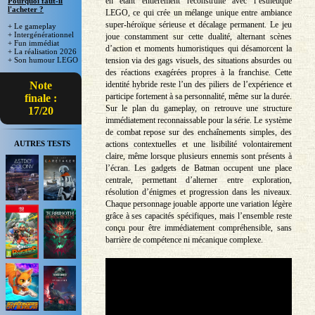
en étant entièrement reconstruite avec l’esthétique
Pourquoi faut-il
l'acheter ?
LEGO, ce qui crée un mélange unique entre ambiance
super-héroïque sérieuse et décalage permanent. Le jeu
+ Le gameplay
+ Intergénérationnel
joue constamment sur cette dualité, alternant scènes
+ Fun immédiat
d’action et moments humoristiques qui désamorcent la
+ La réalisation 2026
tension via des gags visuels, des situations absurdes ou
+ Son humour LEGO
des réactions exagérées propres à la franchise. Cette
identité hybride reste l’un des piliers de l’expérience et
Note
participe fortement à sa personnalité, même sur la durée.
finale :
Sur le plan du gameplay, on retrouve une structure
17/20
immédiatement reconnaissable pour la série. Le système
de combat repose sur des enchaînements simples, des
actions contextuelles et une lisibilité volontairement
AUTRES TESTS
claire, même lorsque plusieurs ennemis sont présents à
l’écran. Les gadgets de Batman occupent une place
centrale, permettant d’alterner entre exploration,
résolution d’énigmes et progression dans les niveaux.
Chaque personnage jouable apporte une variation légère
grâce à ses capacités spécifiques, mais l’ensemble reste
conçu pour être immédiatement compréhensible, sans
barrière de compétence ni mécanique complexe.