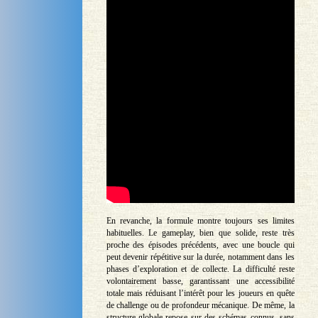
En revanche, la formule montre toujours ses limites
habituelles. Le gameplay, bien que solide, reste très
proche des épisodes précédents, avec une boucle qui
peut devenir répétitive sur la durée, notamment dans les
phases d’exploration et de collecte. La difficulté reste
volontairement basse, garantissant une accessibilité
totale mais réduisant l’intérêt pour les joueurs en quête
de challenge ou de profondeur mécanique. De même, la
structure globale repose sur des schémas connus, sans