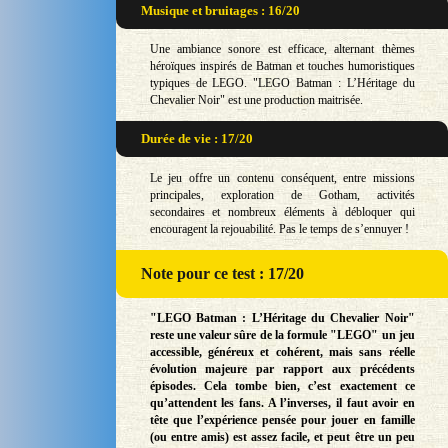
Musique et bruitages : 16/20
Une ambiance sonore est efficace, alternant thèmes
héroïques inspirés de Batman et touches humoristiques
typiques de LEGO. "LEGO Batman : L’Héritage du
Chevalier Noir" est une production maitrisée.
Durée de vie : 17/20
Le jeu offre un contenu conséquent, entre missions
principales, exploration de Gotham, activités
secondaires et nombreux éléments à débloquer qui
encouragent la rejouabilité. Pas le temps de s’ennuyer !
Note
pour ce test : 17/20
"LEGO Batman : L’Héritage du Chevalier Noir"
reste une valeur sûre de la formule "LEGO" un jeu
accessible, généreux et cohérent, mais sans réelle
évolution majeure par rapport aux précédents
épisodes. Cela tombe bien, c’est exactement ce
qu’attendent les fans. A l’inverses, il faut avoir en
tête que l’expérience pensée pour jouer en famille
(ou entre amis) est assez facile, et peut être un peu