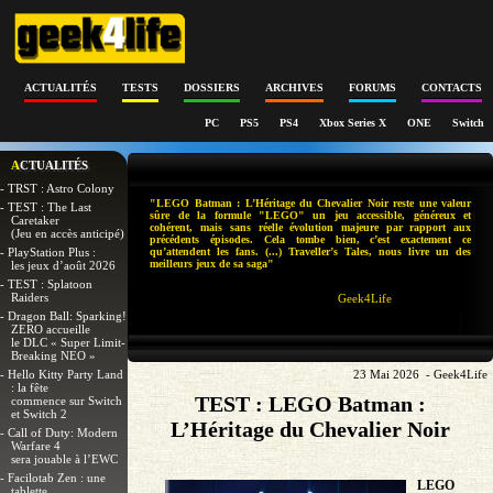
ACTUALITÉS
TESTS
DOSSIERS
ARCHIVES
FORUMS
CONTACTS
PC
PS5
PS4
Xbox Series X
ONE
Switch
ACTUALITÉS
- TRST : Astro Colony
"LEGO Batman : L’Héritage du Chevalier Noir reste une valeur
- TEST : The Last
sûre de la formule "LEGO" un jeu accessible, généreux et
Caretaker
cohérent, mais sans réelle évolution majeure par rapport aux
(Jeu en accès anticipé)
précédents épisodes. Cela tombe bien, c’est exactement ce
- PlayStation Plus :
qu’attendent les fans. (...) Traveller’s Tales, nous livre un des
meilleurs jeux de sa saga"
les jeux d’août 2026
- TEST : Splatoon
Raiders
Geek4Life
- Dragon Ball: Sparking!
ZERO accueille
le DLC « Super Limit-
Breaking NEO »
- Hello Kitty Party Land
23 Mai 2026 - Geek4Life
: la fête
TEST : LEGO Batman :
commence sur Switch
et Switch 2
L’Héritage du Chevalier Noir
- Call of Duty: Modern
Warfare 4
sera jouable à l’EWC
- Facilotab Zen : une
LEGO
tablette