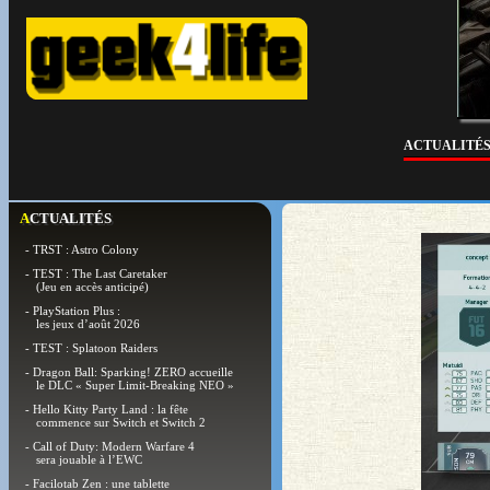
ACTUALITÉ
ACTUALITÉS
- TRST : Astro Colony
- TEST : The Last Caretaker
(Jeu en accès anticipé)
- PlayStation Plus :
les jeux d’août 2026
- TEST : Splatoon Raiders
- Dragon Ball: Sparking! ZERO accueille
le DLC « Super Limit-Breaking NEO »
- Hello Kitty Party Land : la fête
commence sur Switch et Switch 2
- Call of Duty: Modern Warfare 4
sera jouable à l’EWC
- Facilotab Zen : une tablette