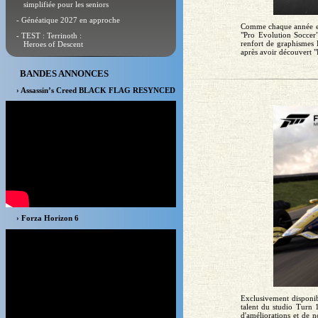
simplifiée pour les seniors
- Généatique 2027 en approche
Comme chaque année en 
"Pro Evolution Soccer"
- TEST : Terrinoth :
renfort de graphismes H
Heroes of Descent
après avoir découvert "
BANDES ANNONCES
› Assassin’s Creed BLACK FLAG RESYNCED
› Forza Horizon 6
Exclusivement disponi
talent du studio Turn 
d'améliorations et de 