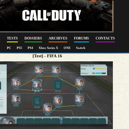
S
TESTS
DOSSIERS
ARCHIVES
FORUMS
CONTACTS
PC
PS5
PS4
Xbox Series X
ONE
Switch
[Test] - FIFA 16