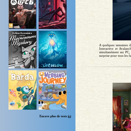
A quelques semaines d
Interactive et Avalanc
simultanément sur PC,
surprise pour tous les 
Encore plus de tests
ici