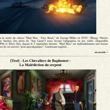
e la sortie du reboot "Mad Max : Fury Road," de George Miller en DVD / Bluray, Warner
he Studios (les pères de "Just Cause") nous livrent l'adaptation en jeu vidéo. Disponible
 PS4 et Xbox One, depuis le 3 septembre dernier, "Mad Max" est indéniablement une bonne
fans de cet univers "post-apocalyptique". Combinant ingénie...
en savoir +
[Test] - Les Chevaliers de Baphomet :
La Malédiction du serpent