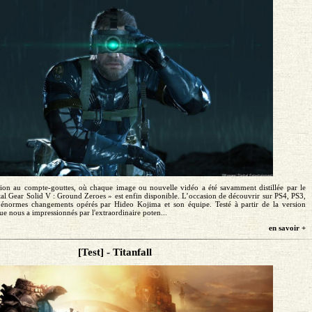
on au compte-gouttes, où chaque image ou nouvelle vidéo a été savamment distillée par le
tal Gear Solid V : Ground Zeroes » est enfin disponible. L’occasion de découvrir sur PS4, PS3,
énormes changements opérés par Hideo Kojima et son équipe. Testé à partir de la version
ue nous a impressionnés par l'extraordinaire poten...
en savoir +
[Test] - Titanfall