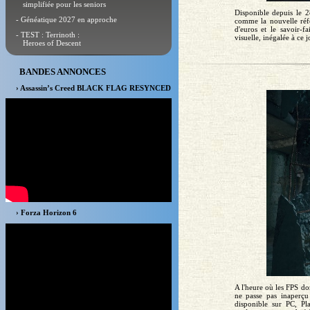
simplifiée pour les seniors
Disponible depuis le 
- Généatique 2027 en approche
comme la nouvelle réf
d'euros et le savoir-f
- TEST : Terrinoth :
visuelle, inégalée à ce 
Heroes of Descent
BANDES ANNONCES
› Assassin’s Creed BLACK FLAG RESYNCED
› Forza Horizon 6
A l'heure où les FPS do
ne passe pas inaperç
disponible sur PC, Pl