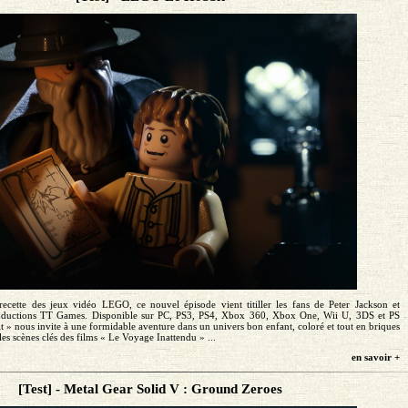
ecette des jeux vidéo LEGO, ce nouvel épisode vient titiller les fans de Peter Jackson et
roductions TT Games. Disponible sur PC, PS3, PS4, Xbox 360, Xbox One, Wii U, 3DS et PS
» nous invite à une formidable aventure dans un univers bon enfant, coloré et tout en briques
es scènes clés des films « Le Voyage Inattendu » ...
en savoir +
[Test] - Metal Gear Solid V : Ground Zeroes