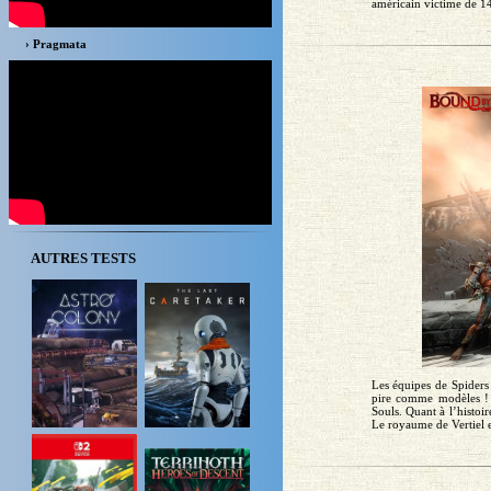
américain victime de 14
› Pragmata
AUTRES TESTS
Les équipes de Spiders 
pire comme modèles ! 
Souls. Quant à l’histoi
Le royaume de Vertiel es