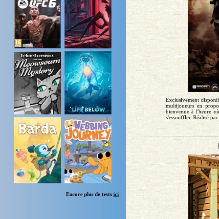
Exclusivement disponib
multijoueurs en propo
bienvenue à l'heure où
s'essouffler. Réalisé par 
Encore plus de tests
ici