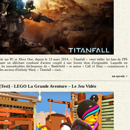
le sur PC et Xbox One, depuis le 13 mars 2014, « Titanfall » vient titiller les fans de FPS
sant un alléchant condensé d'action couplé à une bonne dose d'originalité. Laquelle est
 les innombrables déclinaisons de « Battlefield » et autres « Call of Duty » commencent à
les anciens d'Infinity Ward, « Titanfall » s'arti...
en savoir +
[Test] - LEGO La Grande Aventure – Le Jeu Vidéo