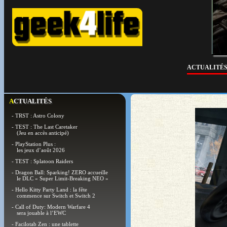
ACTUALITÉ
ACTUALITÉS
- TRST : Astro Colony
- TEST : The Last Caretaker
(Jeu en accès anticipé)
- PlayStation Plus :
les jeux d’août 2026
- TEST : Splatoon Raiders
- Dragon Ball: Sparking! ZERO accueille
le DLC « Super Limit-Breaking NEO »
- Hello Kitty Party Land : la fête
commence sur Switch et Switch 2
- Call of Duty: Modern Warfare 4
sera jouable à l’EWC
- Facilotab Zen : une tablette