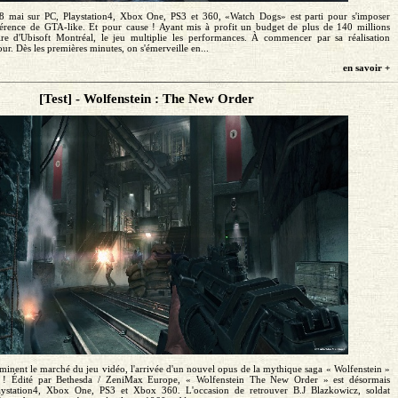
28 mai sur PC, Playstation4, Xbox One, PS3 et 360, «Watch Dogs» est parti pour s'imposer
érence de GTA-like. Et pour cause ! Ayant mis à profit un budget de plus de 140 millions
aire d'Ubisoft Montréal, le jeu multiplie les performances. À commencer par sa réalisation
jour. Dès les premières minutes, on s'émerveille en...
en savoir +
[Test] - Wolfenstein : The New Order
minent le marché du jeu vidéo, l'arrivée d'un nouvel opus de la mythique saga « Wolfenstein »
u ! Édité par Bethesda / ZeniMax Europe, « Wolfenstein The New Order » est désormais
aystation4, Xbox One, PS3 et Xbox 360. L'occasion de retrouver B.J Blazkowicz, soldat