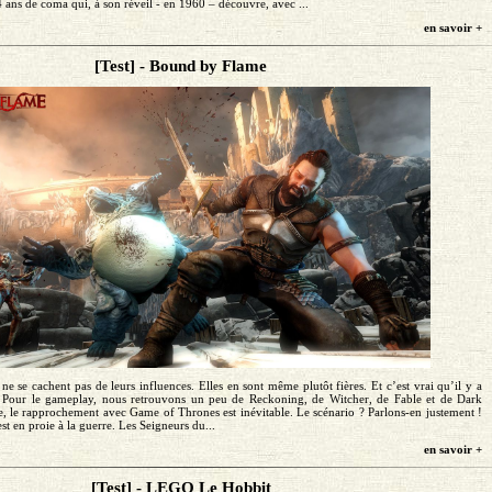
 ans de coma qui, à son réveil - en 1960 – découvre, avec ...
en savoir +
[Test] - Bound by Flame
ne se cachent pas de leurs influences. Elles en sont même plutôt fières. Et c’est vrai qu’il y a
Pour le gameplay, nous retrouvons un peu de Reckoning, de Witcher, de Fable et de Dark
re, le rapprochement avec Game of Thrones est inévitable. Le scénario ? Parlons-en justement !
t en proie à la guerre. Les Seigneurs du...
en savoir +
[Test] - LEGO Le Hobbit