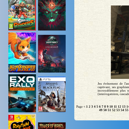
Jeu événement de l'an
captivant, ses graphi
incroyablement plus 
(interrogatoires, cascade
Page
<
1
2
3
4
5
6
7
8
9
10
11
12
13
1
49
50
51
52
53
54
55