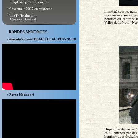
simplifiée pour les seniors
- Généatique 2027 en approche
Immergé sous les traits
une course clandestine
- TEST : Terrinoth :
bondées du centre-vill
Heroes of Descent
Vallée de la Mort, “Nee
BANDES ANNONCES
› Assassin’s Creed BLACK FLAG RESYNCED
› Forza Horizon 6
Disponible depuis le 
2011. Attendu par des 
huitième opus déchaîne 