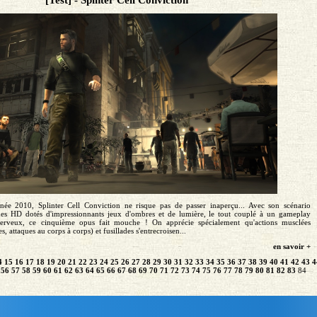
née 2010, Splinter Cell Conviction ne risque pas de passer inaperçu... Avec son scénario
smes HD dotés d'impressionnants jeux d'ombres et de lumière, le tout couplé à un gameplay
nerveux, ce cinquième opus fait mouche ! On apprécie spécialement qu'actions musclées
s, attaques au corps à corps) et fusillades s'entrecroisen...
en savoir +
4
15
16
17
18
19
20
21
22
23
24
25
26
27
28
29
30
31
32
33
34
35
36
37
38
39
40
41
42
43
4
56
57
58
59
60
61
62
63
64
65
66
67
68
69
70
71
72
73
74
75
76
77
78
79
80
81
82
83
84