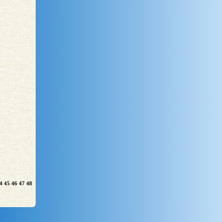
4
45
46
47
48