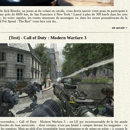
 de Jack Rourke, un jeune as du volant en cavale, vous devez sauver votre peau en participant à
 sur près de 4000 km, de San Francisco à New York ! Lancé à plus de 300 km/h dans les rues
e, les voies rapides, les routes sinueuses de montagne ou dans les zones poussiéreuses de la
d For Speed : The Run” vous fera voir du...
en savoir +
[Test] - Call of Duty : Modern Warfare 3
8 novembre, « Call of Duty : Modern Warfare 3 » est LE jeu incontournable de la fin année
hordes de fans surexcités – dont certains n'ont pas hésité à camper devant les magasins - ce
les passions. Mais au-delà d'un formidable buzz médiatique et de mises en scène « à couper le