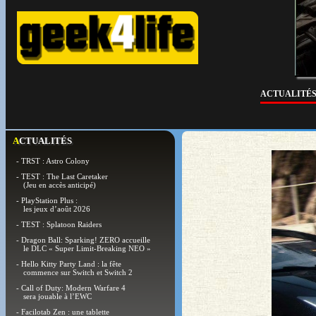
ACTUALITÉ
ACTUALITÉS
- TRST : Astro Colony
- TEST : The Last Caretaker
(Jeu en accès anticipé)
- PlayStation Plus :
les jeux d’août 2026
- TEST : Splatoon Raiders
- Dragon Ball: Sparking! ZERO accueille
le DLC « Super Limit-Breaking NEO »
- Hello Kitty Party Land : la fête
commence sur Switch et Switch 2
- Call of Duty: Modern Warfare 4
sera jouable à l’EWC
- Facilotab Zen : une tablette