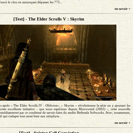
fonce le clou en annonçant dépasser les 775...
en savoir +
[Test] - The Elder Scrolls V : Skyrim
 après « The Elder Scrolls IV : Oblivion», « Skyrim » révolutionne la série en y ajoutant les
ette excellente initiative - que nous espérions depuis Morrowind (2002) -, cette nouvelle
mmédiatement par ce condensé de savoir-faire du studio Bethesda Softworks. Avec, notamment,
if qui s'adapte tout aussi bien aux néophyte...
en savoir +
[Test] - Spinter Cell Conviction