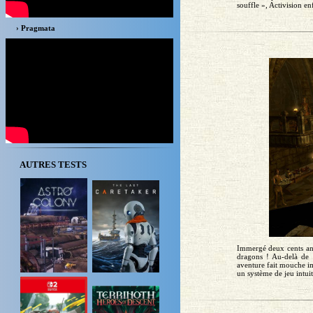
souffle », Activision en
› Pragmata
AUTRES TESTS
Immergé deux cents ans
dragons ! Au-delà de c
aventure fait mouche i
un système de jeu intuit