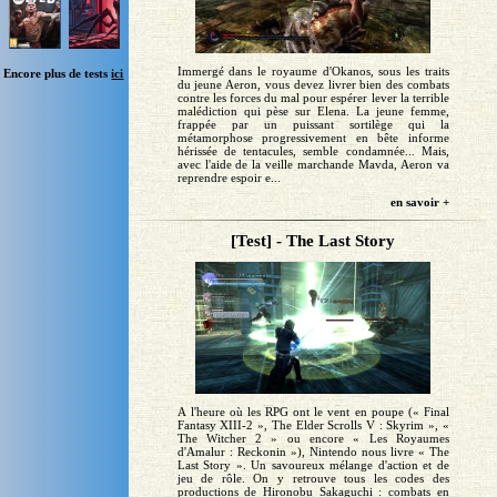
Immergé dans le royaume d'Okanos, sous les traits
Encore plus de tests
ici
du jeune Aeron, vous devez livrer bien des combats
contre les forces du mal pour espérer lever la terrible
malédiction qui pèse sur Elena. La jeune femme,
frappée par un puissant sortilège qui la
métamorphose progressivement en bête informe
hérissée de tentacules, semble condamnée... Mais,
avec l'aide de la veille marchande Mavda, Aeron va
reprendre espoir e...
en savoir +
[Test] - The Last Story
A l'heure où les RPG ont le vent en poupe (« Final
Fantasy XIII-2 », The Elder Scrolls V : Skyrim », «
The Witcher 2 » ou encore « Les Royaumes
d'Amalur : Reckonin »), Nintendo nous livre « The
Last Story ». Un savoureux mélange d'action et de
jeu de rôle. On y retrouve tous les codes des
productions de Hironobu Sakaguchi : combats en