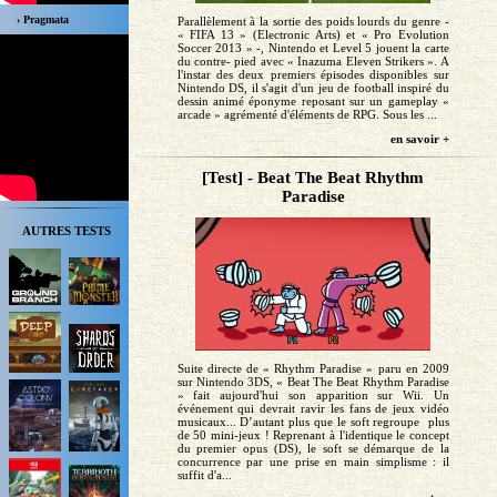
› Pragmata
Parallèlement à la sortie des poids lourds du genre -
« FIFA 13 » (Electronic Arts) et « Pro Evolution
Soccer 2013 » -, Nintendo et Level 5 jouent la carte
du contre- pied avec « Inazuma Eleven Strikers ». A
l'instar des deux premiers épisodes disponibles sur
Nintendo DS, il s'agit d'un jeu de football inspiré du
dessin animé éponyme reposant sur un gameplay «
arcade » agrémenté d'éléments de RPG. Sous les ...
en savoir +
[Test] - Beat The Beat Rhythm
Paradise
AUTRES TESTS
Suite directe de « Rhythm Paradise » paru en 2009
sur Nintendo 3DS, « Beat The Beat Rhythm Paradise
» fait aujourd'hui son apparition sur Wii. Un
événement qui devrait ravir les fans de jeux vidéo
musicaux... D’autant plus que le soft regroupe plus
de 50 mini-jeux ! Reprenant à l'identique le concept
du premier opus (DS), le soft se démarque de la
concurrence par une prise en main simplisme : il
suffit d'a...