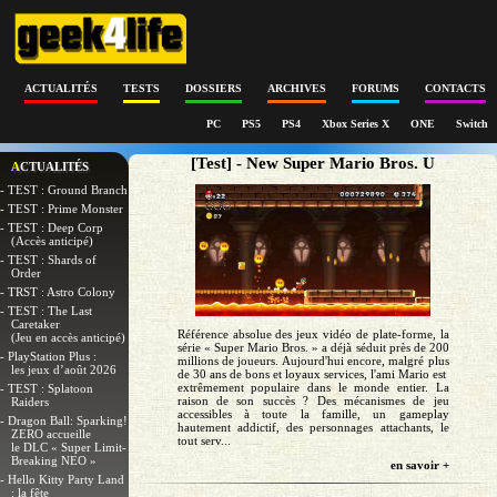
ACTUALITÉS
TESTS
DOSSIERS
ARCHIVES
FORUMS
CONTACTS
PC
PS5
PS4
Xbox Series X
ONE
Switch
[Test] - New Super Mario Bros. U
ACTUALITÉS
- TEST : Ground Branch
- TEST : Prime Monster
- TEST : Deep Corp
(Accès anticipé)
- TEST : Shards of
Order
- TRST : Astro Colony
- TEST : The Last
Caretaker
Référence absolue des jeux vidéo de plate-forme, la
(Jeu en accès anticipé)
série « Super Mario Bros. » a déjà séduit près de 200
- PlayStation Plus :
millions de joueurs. Aujourd'hui encore, malgré plus
les jeux d’août 2026
de 30 ans de bons et loyaux services, l'ami Mario est
extrêmement populaire dans le monde entier. La
- TEST : Splatoon
raison de son succès ? Des mécanismes de jeu
Raiders
accessibles à toute la famille, un gameplay
- Dragon Ball: Sparking!
hautement addictif, des personnages attachants, le
ZERO accueille
tout serv...
le DLC « Super Limit-
Breaking NEO »
en savoir +
- Hello Kitty Party Land
: la fête