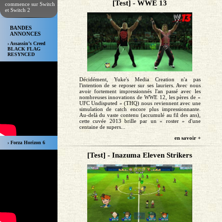
[Test] - WWE 13
commence sur Switch
et Switch 2
BANDES
ANNONCES
› Assassin’s Creed
BLACK FLAG
RESYNCED
Décidément, Yuke's Media Creation n'a pas
l'intention de se reposer sur ses lauriers. Avec nous
avoir fortement impressionnés l'an passé avec les
nombreuses innovations de WWE 12, les pères de «
UFC Undisputed » (THQ) nous reviennent avec une
simulation de catch encore plus impressionnante.
Au-delà du vaste contenu (accumulé au fil des ans),
cette cuvée 2013 brille par un « roster » d'une
centaine de supers...
en savoir +
› Forza Horizon 6
[Test] - Inazuma Eleven Strikers