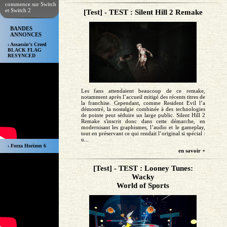
commence sur Switch
et Switch 2
[Test] - TEST : Silent Hill 2 Remake
BANDES
ANNONCES
› Assassin’s Creed
BLACK FLAG
RESYNCED
Les fans attendaient beaucoup de ce remake,
notamment après l’accueil mitigé des récents titres de
la franchise. Cependant, comme Resident Evil l’a
démontré, la nostalgie combinée à des technologies
de pointe peut séduire un large public. Silent Hill 2
Remake s'inscrit donc dans cette démarche, en
modernisant les graphismes, l’audio et le gameplay,
tout en préservant ce qui rendait l’original si spécial :
u...
› Forza Horizon 6
en savoir +
[Test] - TEST : Looney Tunes:
Wacky
World of Sports