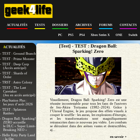
ACTUALITÉS
TESTS
DOSSIERS
ARCHIVES
FORUMS
CONTACTS
PC
PS5
PS4
Xbox Series X
ONE
Switch
[Test] - TEST : Dragon Ball:
ACTUALITÉS
Sparking! Zero
- TEST : Ground Branch
- TEST : Prime Monster
- TEST : Deep Corp
(Accès anticipé)
- TEST : Shards of
Order
- TRST : Astro Colony
- TEST : The Last
Caretaker
(Jeu en accès anticipé)
Visuellement, Dragon Ball: Sparking! Zero est une
- PlayStation Plus :
réussite incontestable pour tous les fans de l'univers
les jeux d’août 2026
de feu-Akira Toriyama (1982–2024). Grâce à
- TEST : Splatoon
l’Unreal Engine, le jeu propose des effets visuels à
Raiders
couper le souffle : les auras, les explosions d'énergie,
- Dragon Ball: Sparking!
et les transformations sont magnifiquement
ZERO accueille
retranscrites dans ce nouveau jeu vidéo. Les combats
le DLC « Super Limit-
se déroulent dans des arènes vastes et destructibles,
Breaking NEO »
aj...
- Hello Kitty Party Land
en savoir +
: la fête