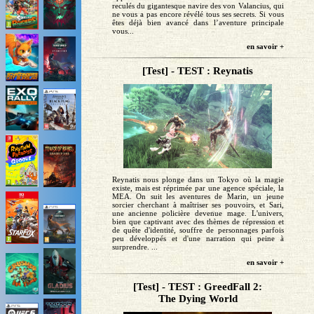
reculés du gigantesque navire des von Valancius, qui
ne vous a pas encore révélé tous ses secrets. Si vous
êtes déjà bien avancé dans l’aventure principale
vous...
en savoir +
[Test] - TEST : Reynatis
Reynatis nous plonge dans un Tokyo où la magie
existe, mais est réprimée par une agence spéciale, la
MEA. On suit les aventures de Marin, un jeune
sorcier cherchant à maîtriser ses pouvoirs, et Sari,
une ancienne policière devenue mage. L'univers,
bien que captivant avec des thèmes de répression et
de quête d'identité, souffre de personnages parfois
peu développés et d'une narration qui peine à
surprendre. ...
en savoir +
[Test] - TEST : GreedFall 2:
The Dying World