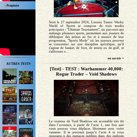
› Pragmata
Sorti le 27 septembre 2024, Looney Tunes: Wacky
World of Sports se compose de trois modes
principaux : "Ultimate Tournament", un parcours qui
mélange plusieurs sports, permettant aux joueurs de
débloquer des arènes au fur et à mesure de leur
progression, "Sports Mode" où les joueurs peuvent
se concentrer sur une discipline spécifique, qu'il
s'agisse de basket, de foot, de tennis ou de golf, et
s'affronter e...
en savoir +
AUTRES TESTS
[Test] - TEST : Warhammer 40,000:
Rogue Trader – Void Shadows
Le contenu de Void Shadows est accessible très tôt
dans l’aventure, à partir de l’acte 1, une fois que
vous pouvez vous déplacer librement avec votre
vaisseau. Il se poursuit jusqu‘à l’acte 4 et vous
opposera à des menaces inédites dans des endroits