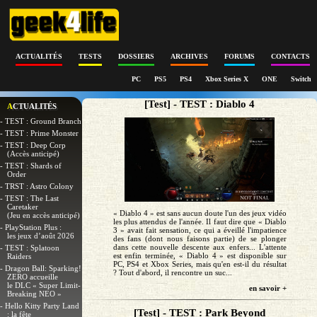
ACTUALITÉS
TESTS
DOSSIERS
ARCHIVES
FORUMS
CONTACTS
PC
PS5
PS4
Xbox Series X
ONE
Switch
[Test] - TEST : Diablo 4
ACTUALITÉS
- TEST : Ground Branch
- TEST : Prime Monster
- TEST : Deep Corp
(Accès anticipé)
- TEST : Shards of
Order
- TRST : Astro Colony
- TEST : The Last
Caretaker
« Diablo 4 » est sans aucun doute l'un des jeux vidéo
(Jeu en accès anticipé)
les plus attendus de l'année. Il faut dire que « Diablo
- PlayStation Plus :
3 » avait fait sensation, ce qui a éveillé l'impatience
les jeux d’août 2026
des fans (dont nous faisons partie) de se plonger
dans cette nouvelle descente aux enfers... L'attente
- TEST : Splatoon
est enfin terminée, « Diablo 4 » est disponible sur
Raiders
PC, PS4 et Xbox Series, mais qu'en est-il du résultat
- Dragon Ball: Sparking!
? Tout d'abord, il rencontre un suc...
ZERO accueille
le DLC « Super Limit-
en savoir +
Breaking NEO »
- Hello Kitty Party Land
[Test] - TEST : Park Beyond
: la fête