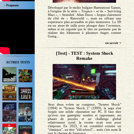
› Pragmata
Développé par le studio bulgare Haemimont Games,
à l'origine de la série « Tropico » et de « Surviving
Mars », « Stranded : Alien Dawn » lorgne clairement
du côté de « Rimworld », mais en offrant une
expérience plus accessible et plus immersive. La 3D
est un atout de taille pour plonger dans l’aventure,
même si on regrette que le titre ne permette pas de
réaliser des bâtiments à plusieurs étages comme
Going...
en savoir +
[Test] - TEST : System Shock
Remake
AUTRES TESTS
Avec deux volets au compteur, "System Shock"
(1994) et "System Shock 2" (1999), la saga s'est
forgée une solide réputation sur PC. Il faut dire
qu'avec son gameplay sombre et oppressant, ses
phases de puzzles et un challenge global
relativement corsé, la recette avait tout pour
s'imposer. En 2023, il est considéré comme un
"classique", un titre "old-school"... mais c'est aussi là
tout le charme de l'annonce...