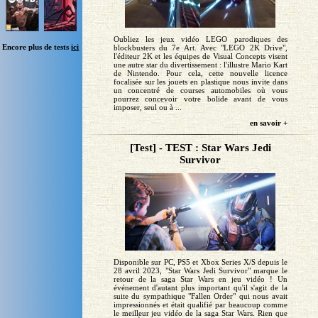
Oubliez les jeux vidéo LEGO parodiques des
Encore plus de tests
ici
blockbusters du 7e Art. Avec "LEGO 2K Drive",
l'éditeur 2K et les équipes de Visual Concepts visent
une autre star du divertissement : l'illustre Mario Kart
de Nintendo. Pour cela, cette nouvelle licence
focalisée sur les jouets en plastique nous invite dans
un concentré de courses automobiles où vous
pourrez concevoir votre bolide avant de vous
imposer, seul ou à ...
en savoir +
[Test] - TEST : Star Wars Jedi
Survivor
Disponible sur PC, PS5 et Xbox Series X/S depuis le
28 avril 2023, "Star Wars Jedi Survivor" marque le
retour de la saga Star Wars en jeu vidéo ! Un
événement d'autant plus important qu'il s'agit de la
suite du sympathique "Fallen Order" qui nous avait
impressionnés et était qualifié par beaucoup comme
le meilleur jeu vidéo de la saga Star Wars. Rien que