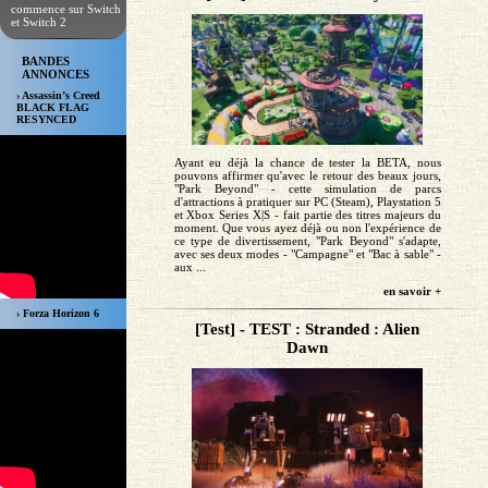
commence sur Switch
et Switch 2
BANDES
ANNONCES
› Assassin’s Creed
BLACK FLAG
RESYNCED
Ayant eu déjà la chance de tester la BETA, nous
pouvons affirmer qu'avec le retour des beaux jours,
"Park Beyond" - cette simulation de parcs
d'attractions à pratiquer sur PC (Steam), Playstation 5
et Xbox Series X|S - fait partie des titres majeurs du
moment. Que vous ayez déjà ou non l'expérience de
ce type de divertissement, "Park Beyond" s'adapte,
avec ses deux modes - "Campagne" et "Bac à sable" -
aux ...
en savoir +
› Forza Horizon 6
[Test] - TEST : Stranded : Alien
Dawn