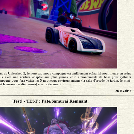
t de Unleashed 2, le nouveau mode campagne est entièrement scénarisé pour mettre en scène
ls, avec une écriture adaptée aux plus jeunes, et 5 affrontements de boss pour rythmer
pagne vous fera visiter les 5 nouveaux environnements (la salle d'arcade, le jardin, le mini-
 et le musée des dinosaures) et ainsi découvrir d...
en savoir +
[Test] - TEST : Fate/Samurai Remnant