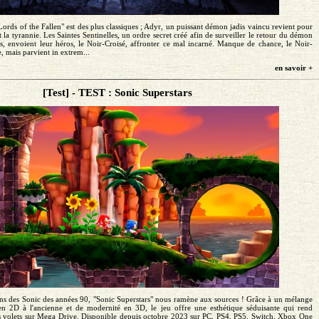
Lords of the Fallen" est des plus classiques ; Adyr, un puissant démon jadis vaincu revient pour
t la tyrannie. Les Saintes Sentinelles, un ordre secret créé afin de surveiller le retour du démon
ns, envoient leur héros, le Noir-Croisé, affronter ce mal incarné. Manque de chance, le Noir-
e, mais parvient in extrem...
en savoir +
[Test] - TEST : Sonic Superstars
ans des Sonic des années 90, "Sonic Superstars" nous ramène aux sources ! Grâce à un mélange
en 2D à l'ancienne et de modernité en 3D, le jeu offre une esthétique séduisante qui rend
volets sur Mega Drive. Disponible depuis octobre 2023 sur PC, PS4, PS5, Switch, Xbox One