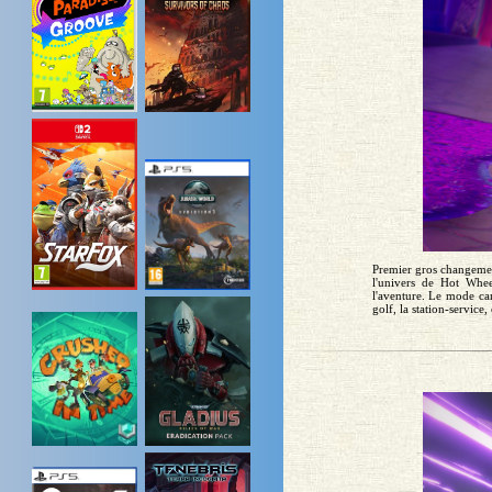
Premier gros changemen
l'univers de Hot Whee
l'aventure. Le mode cam
golf, la station-service,