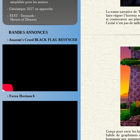
simplifiée pour les seniors
- Généatique 2027 en approche
La trame narrative de "
faire régner l’horreur e
- TEST : Terrinoth :
et contrecarrer ses pla
Heroes of Descent
Croisé n’est pas de taill
BANDES ANNONCES
› Assassin’s Creed BLACK FLAG RESYNCED
› Forza Horizon 6
Conçu pour ravir les f
habile de graphismes 
hommage aux premiers 