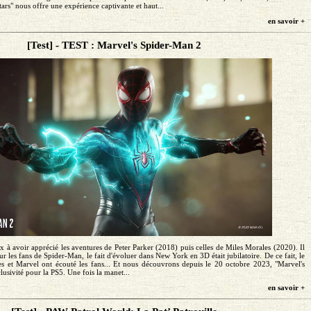
tars" nous offre une expérience captivante et haut...
en savoir +
[Test] - TEST : Marvel's Spider-Man 2
 avoir apprécié les aventures de Peter Parker (2018) puis celles de Miles Morales (2020). Il
r les fans de Spider-Man, le fait d'évoluer dans New York en 3D était jubilatoire. De ce fait, le
 et Marvel ont écouté les fans... Et nous découvrons depuis le 20 octobre 2023, "Marvel's
usivité pour la PS5. Une fois la manet...
en savoir +