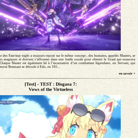
e des Fate/stay night a toujours reposé sur le même concept ; des humains, appelés Masters, se
rs magiques et doivent s’affronter dans une battle royale pour obtenir le Graal qui exaucera
 Chaque Master est également lié à l’incarnation d’un combattant légendaire, un Servant, qui
amurai Remnant se déroule à Edo, en 165...
en savoir +
[Test] - TEST : Disgaea 7:
Vows of the Virtueless