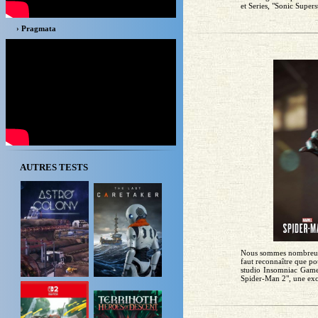
et Series, "Sonic Supers
› Pragmata
AUTRES TESTS
Nous sommes nombreux à
faut reconnaître que pou
studio Insomniac Games
Spider-Man 2", une excl