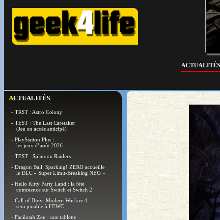
ACTUALITÉ
ACTUALITÉS
- TRST : Astro Colony
- TEST : The Last Caretaker
(Jeu en accès anticipé)
- PlayStation Plus :
les jeux d’août 2026
- TEST : Splatoon Raiders
- Dragon Ball: Sparking! ZERO accueille
le DLC « Super Limit-Breaking NEO »
- Hello Kitty Party Land : la fête
commence sur Switch et Switch 2
- Call of Duty: Modern Warfare 4
sera jouable à l’EWC
- Facilotab Zen : une tablette