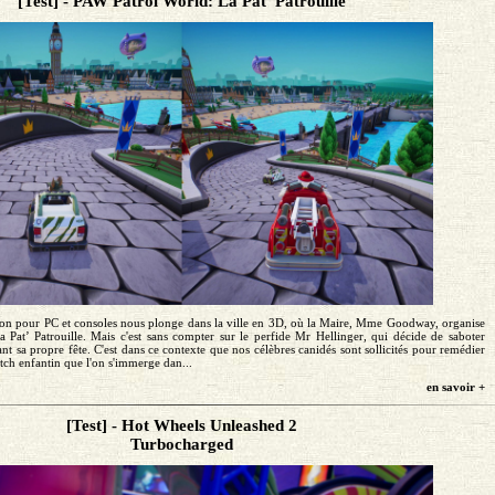
[Test] - PAW Patrol World: La Pat’ Patrouille
ion pour PC et consoles nous plonge dans la ville en 3D, où la Maire, Mme Goodway, organise
a Pat’ Patrouille. Mais c'est sans compter sur le perfide Mr Hellinger, qui décide de saboter
nt sa propre fête. C'est dans ce contexte que nos célèbres canidés sont sollicités pour remédier
itch enfantin que l'on s'immerge dan...
en savoir +
[Test] - Hot Wheels Unleashed 2
Turbocharged