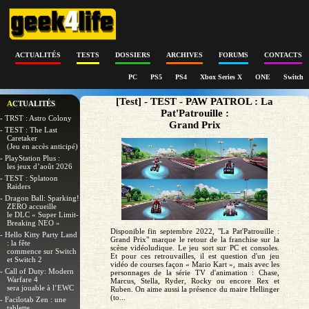
ACTUALITÉS
TESTS
DOSSIERS
ARCHIVES
FORUMS
CONTACTS
PC
PS5
PS4
Xbox Series X
ONE
Switch
[Test] - TEST - PAW PATROL : La
ACTUALITÉS
Pat'Patrouille :
- TRST : Astro Colony
Grand Prix
- TEST : The Last
Caretaker
(Jeu en accès anticipé)
- PlayStation Plus :
les jeux d’août 2026
- TEST : Splatoon
Raiders
- Dragon Ball: Sparking!
ZERO accueille
le DLC « Super Limit-
Breaking NEO »
Disponible fin septembre 2022, "La Pat'Patrouille :
- Hello Kitty Party Land
Grand Prix" marque le retour de la franchise sur la
: la fête
scène vidéoludique. Le jeu sort sur PC et consoles.
commence sur Switch
Et pour ces retrouvailles, il est question d'un jeu
et Switch 2
vidéo de courses façon « Mario Kart », mais avec les
- Call of Duty: Modern
personnages de la série TV d'animation : Chase,
Warfare 4
Marcus, Stella, Ryder, Rocky ou encore Rex et
sera jouable à l’EWC
Ruben. On aime aussi la présence du maire Hellinger
(to...
- Facilotab Zen : une
tablette