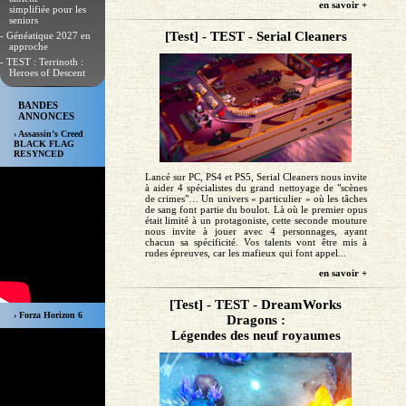
en savoir +
simplifiée pour les
seniors
[Test] - TEST - Serial Cleaners
- Généatique 2027 en
approche
- TEST : Terrinoth :
Heroes of Descent
BANDES
ANNONCES
› Assassin’s Creed
BLACK FLAG
RESYNCED
Lancé sur PC, PS4 et PS5, Serial Cleaners nous invite
à aider 4 spécialistes du grand nettoyage de "scènes
de crimes"… Un univers « particulier » où les tâches
de sang font partie du boulot. Là où le premier opus
était limité à un protagoniste, cette seconde mouture
nous invite à jouer avec 4 personnages, ayant
chacun sa spécificité. Vos talents vont être mis à
rudes épreuves, car les mafieux qui font appel...
en savoir +
[Test] - TEST - DreamWorks
› Forza Horizon 6
Dragons :
Légendes des neuf royaumes