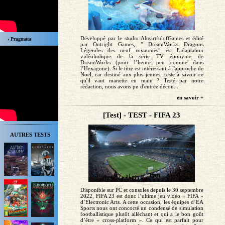
Développé par le studio AheartfulofGames et édité
› Pragmata
par Outright Games, " DreamWorks Dragons
Légendes des neuf royaumes" est l'adaptation
vidéoludique de la série TV éponyme de
DreamWorks (pour l’heure peu connue dans
l’Hexagone). Si le titre est intéressant à l'approche de
Noël, car destiné aux plus jeunes, reste à savoir ce
qu'il vaut manette en main ? Testé par notre
rédaction, nous avons pu d'entrée décou...
en savoir +
[Test] - TEST - FIFA 23
AUTRES TESTS
Disponible sur PC et consoles depuis le 30 septembre
2022, FIFA 23 est donc l’ultime jeu vidéo « FIFA »
d’Electronic Arts. A cette occasion, les équipes d’EA
Sports nous ont concocté un condensé de simulation
footballistique plutôt alléchant et qui a le bon goût
d’être « cross-platform ». Ce qui est parfait pour