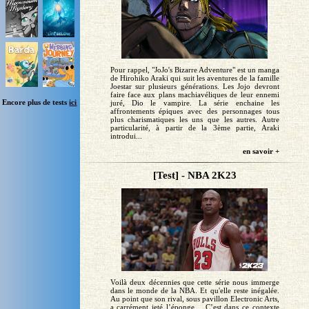
Pour rappel, "JoJo's Bizarre Adventure" est un manga
de Hirohiko Araki qui suit les aventures de la famille
Joestar sur plusieurs générations. Les Jojo devront
faire face aux plans machiavéliques de leur ennemi
Encore plus de tests
ici
juré, Dio le vampire. La série enchaine les
affrontements épiques avec des personnages tous
plus charismatiques les uns que les autres. Autre
particularité, à partir de la 3ème partie, Araki
introdui...
en savoir +
[Test] - NBA 2K23
Voilà deux décennies que cette série nous immerge
dans le monde de la NBA. Et qu'elle reste inégalée.
Au point que son rival, sous pavillon Electronic Arts,
a carrément jeté l’éponge… C’est dans ce contexte