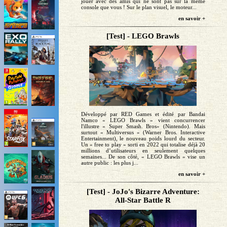
jouer avec des amis qui ne sont pas sur la même
console que vous ! Sur le plan visuel, le moteur...
en savoir +
[Test] - LEGO Brawls
Développé par RED Games et édité par Bandai
Namco « LEGO Brawls » vient concurrencer
l'illustre « Super Smash. Bros» (Nintendo). Mais
surtout « Multiversus » (Warner Bros. Interactive
Entertainment), le nouveau poids lourd du secteur.
Un « free to play » sorti en 2022 qui totalise déjà 20
millions d’utilisateurs en seulement quelques
semaines... De son côté, « LEGO Brawls » vise un
autre public : les plus j...
en savoir +
[Test] - JoJo's Bizarre Adventure:
All-Star Battle R