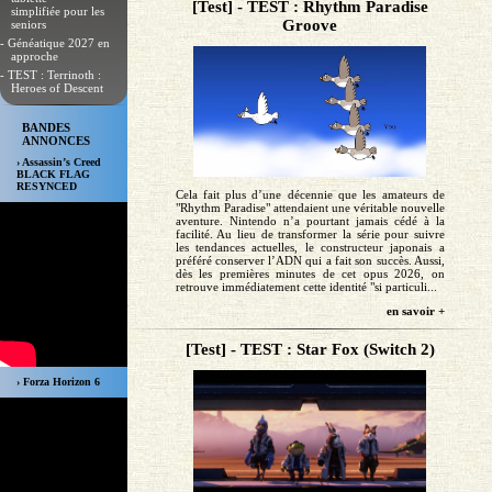
[Test] - TEST : Rhythm Paradise
simplifiée pour les
Groove
seniors
- Généatique 2027 en
approche
- TEST : Terrinoth :
Heroes of Descent
BANDES
ANNONCES
› Assassin’s Creed
BLACK FLAG
RESYNCED
Cela fait plus d’une décennie que les amateurs de
"Rhythm Paradise" attendaient une véritable nouvelle
aventure. Nintendo n’a pourtant jamais cédé à la
facilité. Au lieu de transformer la série pour suivre
les tendances actuelles, le constructeur japonais a
préféré conserver l’ADN qui a fait son succès. Aussi,
dès les premières minutes de cet opus 2026, on
retrouve immédiatement cette identité "si particuli...
en savoir +
[Test] - TEST : Star Fox (Switch 2)
› Forza Horizon 6