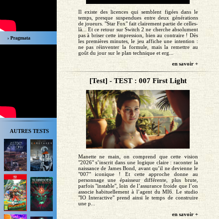
Il existe des licences qui semblent figées dans le
temps, presque suspendues entre deux générations
de joueurs. "Star Fox" fait clairement partie de celles-
là... Et ce retour sur Switch 2 ne cherche absolument
pas à briser cette impression, bien au contraire ! Dès
› Pragmata
les premières minutes, le jeu affiche une intention :
ne pas réinventer la formule, mais la remettre au
goût du jour sur le plan technique et erg...
en savoir +
[Test] - TEST : 007 First Light
AUTRES TESTS
Manette ne main, on comprend que cette vision
"2026" s’inscrit dans une logique claire : raconter la
naissance de James Bond, avant qu’il ne devienne le
"007" iconique ! Et cette approche donne au
personnage une épaisseur différente, plus brute,
parfois "instable", loin de l’assurance froide que l’on
associe habituellement à l’agent du MI6. Le studio
"IO Interactive" prend ainsi le temps de construire
une p...
en savoir +