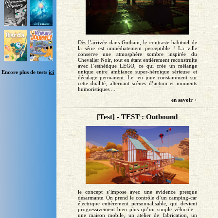
Dès l’arrivée dans Gotham, le contraste habituel de
la série est immédiatement perceptible ! La ville
conserve une atmosphère sombre inspirée du
Chevalier Noir, tout en étant entièrement reconstruite
avec l’esthétique LEGO, ce qui crée un mélange
unique entre ambiance super-héroïque sérieuse et
Encore plus de tests
ici
décalage permanent. Le jeu joue constamment sur
cette dualité, alternant scènes d’action et moments
humoristiques ...
en savoir +
[Test] - TEST : Outbound
le concept s’impose avec une évidence presque
désarmante. On prend le contrôle d’un camping-car
électrique entièrement personnalisable, qui devient
progressivement bien plus qu’un simple véhicule :
une maison mobile, un atelier de fabrication, un