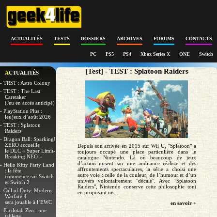
ACTUALITÉS
TESTS
DOSSIERS
ARCHIVES
FORUMS
CONTACTS
PC
PS5
PS4
Xbox Series X
ONE
Switch
[Test] - TEST : Splatoon Raiders
ACTUALITÉS
- TRST : Astro Colony
- TEST : The Last
Caretaker
(Jeu en accès anticipé)
- PlayStation Plus :
les jeux d’août 2026
- TEST : Splatoon
Raiders
- Dragon Ball: Sparking!
ZERO accueille
Depuis son arrivée en 2015 sur Wii U, "Splatoon" a
le DLC « Super Limit-
toujours occupé une place particulière dans le
Breaking NEO »
catalogue Nintendo. Là où beaucoup de jeux
d’action misent sur une ambiance réaliste et des
- Hello Kitty Party Land
affrontements spectaculaires, la série a choisi une
: la fête
autre voie : celle de la couleur, de l’humour et d’un
commence sur Switch
univers volontairement "décalé". Avec "Splatoon
et Switch 2
Raiders", Nintendo conserve cette philosophie tout
- Call of Duty: Modern
en proposant un...
Warfare 4
sera jouable à l’EWC
en savoir +
- Facilotab Zen : une
tablette