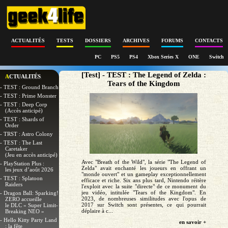
ACTUALITÉS
TESTS
DOSSIERS
ARCHIVES
FORUMS
CONTACTS
PC
PS5
PS4
Xbox Series X
ONE
Switch
[Test] - TEST : The Legend of Zelda :
ACTUALITÉS
Tears of the Kingdom
- TEST : Ground Branch
- TEST : Prime Monster
- TEST : Deep Corp
(Accès anticipé)
- TEST : Shards of
Order
- TRST : Astro Colony
- TEST : The Last
Caretaker
(Jeu en accès anticipé)
Avec "Breath of the Wild", la série "The Legend of
- PlayStation Plus :
Zelda" avait enchanté les joueurs en offrant un
les jeux d’août 2026
"monde ouvert" et un gameplay exceptionnellement
- TEST : Splatoon
efficace et riche. Six ans plus tard, Nintendo réitère
Raiders
l'exploit avec la suite "directe" de ce monument du
jeu vidéo, intitulée "Tears of the Kingdom". En
- Dragon Ball: Sparking!
2023, de nombreuses similitudes avec l'opus de
ZERO accueille
2017 sur Switch sont présentes, ce qui pourrait
le DLC « Super Limit-
déplaire à c...
Breaking NEO »
- Hello Kitty Party Land
en savoir +
: la fête