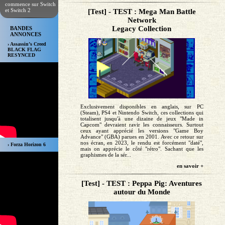
commence sur Switch
et Switch 2
[Test] - TEST : Mega Man Battle
Network
Legacy Collection
BANDES
ANNONCES
› Assassin’s Creed
BLACK FLAG
RESYNCED
Exclusivement disponibles en anglais, sur PC
(Steam), PS4 et Nintendo Switch, ces collections qui
totalisent jusqu'à une dizaine de jeux "Made in
Capcom" devraient ravir les connaisseurs. Surtout
ceux ayant apprécié les versions "Game Boy
Advance" (GBA) parues en 2001. Avec ce retour sur
nos écran, en 2023, le rendu est forcément "daté",
› Forza Horizon 6
mais on apprécie le côté "rétro". Sachant que les
graphismes de la sér...
en savoir +
[Test] - TEST : Peppa Pig: Aventures
autour du Monde