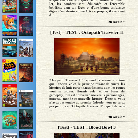
adaptations vidéo-ludiques façon "Mortal Kombat".
Ici, les combats sont édulcorés et l'ensemble
bénéficie d'un ton léger et d'une bonne ambiance
digne d'un dessin animé ! À ce propos, il convient
d...
en savoir +
[Test] - TEST : Octopath Traveler II
"Octopath Traveler II" reprend la même structure
que l’ancien volet, le principe restant de suivre les
histoires de huit personnages distincts dont les routes
vont se croiser. Hormis cela, et les bases du
gameplay, tout est nouveau : nouveaux personnages,
nouveau monde et nouvelle histoire. Donc si vous
n’avez pas touché au premier épisode, vous ne serez
pas perdu, car "Octopath Traveler II" repart de zéro
...
en savoir +
[Test] - TEST : Blood Bowl 3