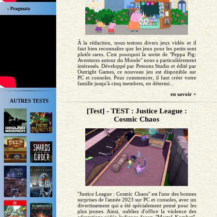
› Pragmata
À la rédaction, nous testons divers jeux vidéo et il
faut bien reconnaître que les jeux pour les petits sont
plutôt rares. C'est pourquoi la sortie de "Peppa Pig:
Aventures autour du Monde" nous a particulièrement
intéressés. Développé par Petoons Studio et édité par
Outright Games, ce nouveau jeu est disponible sur
PC et consoles. Pour commencer, il faut créer votre
famille jusqu'à cinq membres, en détermi...
en savoir +
AUTRES TESTS
[Test] - TEST : Justice League :
Cosmic Chaos
"Justice League : Cosmic Chaos" est l'une des bonnes
surprises de l'année 2023 sur PC et consoles, avec un
divertissement qui a été spécialement pensé pour les
plus jeunes. Ainsi, oubliez d'office la violence des