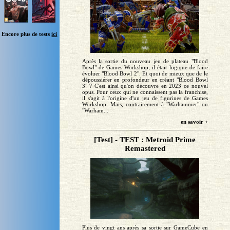
Encore plus de tests
ici
Après la sortie du nouveau jeu de plateau "Blood
Bowl" de Games Workshop, il était logique de faire
évoluer "Blood Bowl 2". Et quoi de mieux que de le
dépoussiérer en profondeur en créant "Blood Bowl
3" ? C'est ainsi qu'on découvre en 2023 ce nouvel
opus. Pour ceux qui ne connaissent pas la franchise,
il s'agit à l'origine d'un jeu de figurines de Games
Workshop. Mais, contrairement à "Warhammer" ou
"Warham...
en savoir +
[Test] - TEST : Metroid Prime
Remastered
Plus de vingt ans après sa sortie sur GameCube en