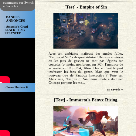
commence sur Switch
et Switch 2
[Test] - Empire of Sin
BANDES
ANNONCES
› Assassin’s Creed
BLACK FLAG
RESYNCED
Avec son ambiance mafieuse des années folles,
"Empire of Sin" a de quoi séduire ! Dans un contexte
où les jeux de gestion ne sont pas légions sur
consoles (et moins nombreux sur PC), l'annonce de
sa sortie sur PC, PS4, Xbox One et Switch peut
intéresser les fans du genre. Mais que vaut le
nouveau titre de Paradox Interactive ? Testé sur
Xbox one, "Empire of Sin" nous invite à dominer
Chicago par tous les mo...
› Forza Horizon 6
en savoir +
[Test] - Immortals Fenyx Rising