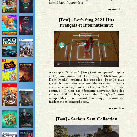
entend bien frapper fort...
en savoir +
[Test] - Let's Sing 2021 Hits
Français et Internationaux
Alors que "SingStar" (Sony) est en "pause" depuis
2017, son concurrent "Let’s Sing " (distribué par
Koch Media) multiple les épisodes. Pour le plus
grand bonheur des amateurs de karaoké. Si vous
découvrez la saga avec cet opus 2021... pas de
panique ! Il n'est pas nécessaire d'investir dans des
micros USB. Déja, ceux de "SingStar" sont
compatibles, mais surtout : une appli permet de
facilement métamorphoser...
en savoir +
[Test] - Serious Sam Collection