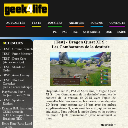
ACTUALITÉS
TESTS
DOSSIERS
ARCHIVES
FORUMS
CONTACTS
PC
PS5
PS4
Xbox Series X
ONE
Switch
[Test] - Dragon Quest XI S :
ACTUALITÉS
Les Combattants de la destinée
- TEST : Ground Branch
- TEST : Prime Monster
- TEST : Deep Corp
(Accès anticipé)
- TEST : Shards of
Order
- TRST : Astro Colony
- TEST : The Last
Caretaker
(Jeu en accès anticipé)
Disponible sur PC, PS4 et Xbox One, "Dragon Quest
- PlayStation Plus :
XI S : Les Combattants de la destinée" complète le
les jeux d’août 2026
contenu de la version de 2018 avec l'ajout de
- TEST : Splatoon
nouvelles histoires annexes, le charme du mode retro
Raiders
2D (pour jouer comme sur 16 bits avec des quêtes
supplémentaires !), mais aussi les voix japonaises ou
- Dragon Ball: Sparking!
anglaises... Sans oublier le mode photo et les options
ZERO accueille
du mode "Quête draconienne" (avec notamment la
le DLC « Super Limit-
vites...
Breaking NEO »
- Hello Kitty Party Land
en savoir +
: la fête