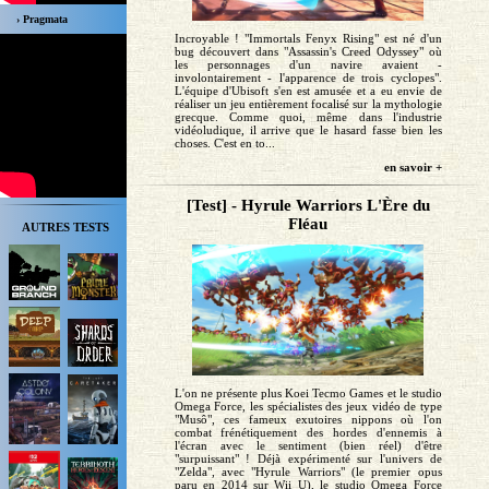
› Pragmata
Incroyable ! "Immortals Fenyx Rising" est né d'un
bug découvert dans "Assassin's Creed Odyssey" où
les personnages d'un navire avaient -
involontairement - l'apparence de trois cyclopes".
L'équipe d'Ubisoft s'en est amusée et a eu envie de
réaliser un jeu entièrement focalisé sur la mythologie
grecque. Comme quoi, même dans l'industrie
vidéoludique, il arrive que le hasard fasse bien les
choses. C'est en to...
en savoir +
[Test] - Hyrule Warriors L'Ère du
Fléau
AUTRES TESTS
L'on ne présente plus Koei Tecmo Games et le studio
Omega Force, les spécialistes des jeux vidéo de type
"Musô", ces fameux exutoires nippons où l'on
combat frénétiquement des hordes d'ennemis à
l'écran avec le sentiment (bien réel) d'être
"surpuissant" ! Déjà expérimenté sur l'univers de
"Zelda", avec "Hyrule Warriors" (le premier opus
paru en 2014 sur Wii U), le studio Omega Force