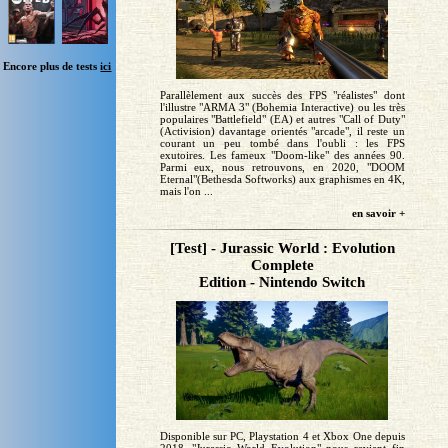
Encore plus de tests
ici
Parallèlement aux succès des FPS "réalistes" dont
l'illustre "ARMA 3" (Bohemia Interactive) ou les très
populaires "Battlefield" (EA) et autres "Call of Duty"
(Activision) davantage orientés "arcade", il reste un
courant un peu tombé dans l'oubli : les FPS
exutoires. Les fameux "Doom-like" des années 90.
Parmi eux, nous retrouvons, en 2020, "DOOM
Eternal"(Bethesda Softworks) aux graphismes en 4K,
mais l'on ...
en savoir +
[Test] - Jurassic World : Evolution
Complete
Edition - Nintendo Switch
Disponible sur PC, Playstation 4 et Xbox One depuis