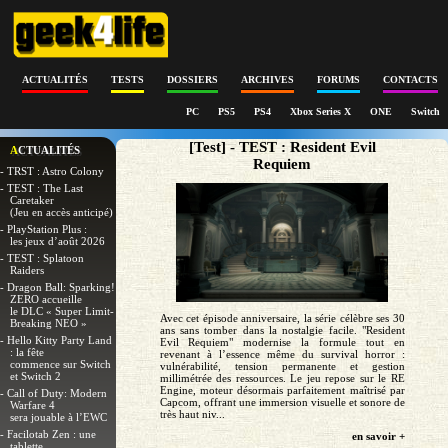
ACTUALITÉS
TESTS
DOSSIERS
ARCHIVES
FORUMS
CONTACTS
PC
PS5
PS4
Xbox Series X
ONE
Switch
[Test] - TEST : Resident Evil
ACTUALITÉS
Requiem
- TRST : Astro Colony
- TEST : The Last
Caretaker
(Jeu en accès anticipé)
- PlayStation Plus :
les jeux d’août 2026
- TEST : Splatoon
Raiders
- Dragon Ball: Sparking!
ZERO accueille
le DLC « Super Limit-
Avec cet épisode anniversaire, la série célèbre ses 30
Breaking NEO »
ans sans tomber dans la nostalgie facile. "Resident
- Hello Kitty Party Land
Evil Requiem" modernise la formule tout en
: la fête
revenant à l’essence même du survival horror :
commence sur Switch
vulnérabilité, tension permanente et gestion
et Switch 2
millimétrée des ressources. Le jeu repose sur le RE
Engine, moteur désormais parfaitement maîtrisé par
- Call of Duty: Modern
Capcom, offrant une immersion visuelle et sonore de
Warfare 4
très haut niv...
sera jouable à l’EWC
- Facilotab Zen : une
en savoir +
tablette