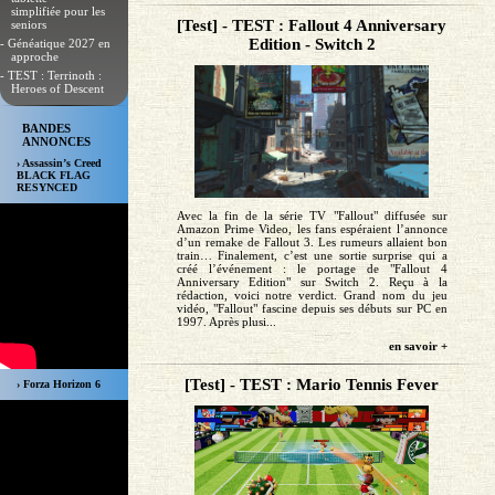
simplifiée pour les
[Test] - TEST : Fallout 4 Anniversary
seniors
Edition - Switch 2
- Généatique 2027 en
approche
- TEST : Terrinoth :
Heroes of Descent
BANDES
ANNONCES
› Assassin’s Creed
BLACK FLAG
RESYNCED
Avec la fin de la série TV "Fallout" diffusée sur
Amazon Prime Video, les fans espéraient l’annonce
d’un remake de Fallout 3. Les rumeurs allaient bon
train… Finalement, c’est une sortie surprise qui a
créé l’événement : le portage de "Fallout 4
Anniversary Edition" sur Switch 2. Reçu à la
rédaction, voici notre verdict. Grand nom du jeu
vidéo, "Fallout" fascine depuis ses débuts sur PC en
1997. Après plusi...
en savoir +
[Test] - TEST : Mario Tennis Fever
› Forza Horizon 6