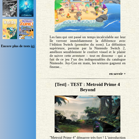
Les fans qui ont passé un temps incalculable sur leur
île verront immédiatement la différence avec
l’édition Switch (première du nom). La définition
Encore plus de tests
ici
supérieure, permise par la Nintendo Switch 2,
améliore sensiblement le confort visuel et le plaisir
de suivre cette aventure – tout en douceur – qui a
fait de ce jeu l’un des indispensables du catalogue
Nintendo. Joy-Con en main, les textures gagnent en
finesse...
en savoir +
[Test] - TEST : Metroid Prime 4
Beyond
"Metroid Prime 4" démarrre très fort ! L’introduction