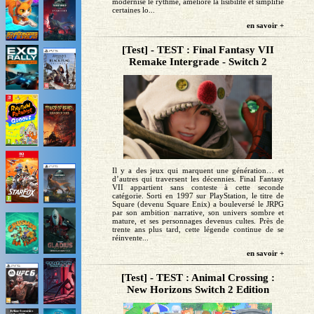
modernise le rythme, améliore la lisibilité et simplifie
certaines lo...
en savoir +
[Test] - TEST : Final Fantasy VII
Remake Intergrade - Switch 2
Il y a des jeux qui marquent une génération… et
d’autres qui traversent les décennies. Final Fantasy
VII appartient sans conteste à cette seconde
catégorie. Sorti en 1997 sur PlayStation, le titre de
Square (devenu Square Enix) a bouleversé le JRPG
par son ambition narrative, son univers sombre et
mature, et ses personnages devenus cultes. Près de
trente ans plus tard, cette légende continue de se
réinvente...
en savoir +
[Test] - TEST : Animal Crossing :
New Horizons Switch 2 Edition