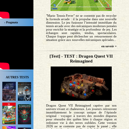
"Mario Tennis Fever" ne se contente pas de recycler
la formule arcade : il la propulse dans une nouvelle
› Pragmata
dimension. Le jeu fusionne l’intensité immédiate du
tennis arcade avec des mécaniques modernes pensées
pour enrichir la stratégie et la profondeur de jeu. Les
échanges sont rapides, tendus, spectaculaires.
Chaque frappe peut déclencher un retournement de
situation grâce aux nouvelles mécaniques spéciales...
en savoir +
[Test] - TEST : Dragon Quest VII
Reimagined
AUTRES TESTS
Dragon Quest VII Reimagined captive par son
univers vivant et chaleureux. Les joueurs retrouvent
immédiatement le concept unique de l’épisode
original : voyager à travers des mondes disparus
pour résoudre des quêtes liées à chaque région et
redonner vie à des terres oubliées. Cette version
2026 ne se contente pas de copier le passé ; elle