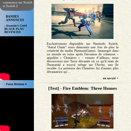
commence sur Switch
et Switch 2
BANDES
ANNONCES
› Assassin’s Creed
BLACK FLAG
RESYNCED
Exclusivement disponible sur Nintendo Switch,
"Astral Chain" nous démontre une fois de plus la
créativité du studio PlatinumGames. Immergés dans
un monde en ruine après l'invasion de créatures –
appelées « Chimères » - venues d’ailleurs, nous
découvrons une Terre dévastée où ce qu'il reste de
l'humanité a trouvé refuge sur l'Arche, une île
reculée. La présence des Chimères fut d'autant plus
dévastatrice qu'...
en savoir +
› Forza Horizon 6
[Test] - Fire Emblem: Three Houses