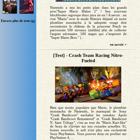
Nintendo a mis les petits plats dans les grands
avec"Super Mario Maker 2" ! Son nouveau
blockbuster regroupe deux jeux en un ! A savoir : un
vrai "Mario" avec le mode Histoire déjanté où notre
Encore plus de tests
ici
plombier moustachu à la salopette rouge doit
reconstruire le château de la princesse Peach en
parcourant 100 niveaux (inédits) afin de collecter
l'argent nécessaire. 100 stages qui s’inspirent de
"Super Mario Bros." (...
en savoir +
[Test] - Crash Team Racing Nitro-
Fueled
Bien que moins populaire que Mario, le plombier
moustachu de Nintendo, le marsupial de Sony
"Crash Bandicoot" enchaîne les remakes. Après
"Crash Bandicoot Remastered" et "Crash Bandicoot
N. Sane Trilogy", c'est au tour du "Mario Kart-like"
de Sony de s'inviter sur nos consoles actuelles. Et,
bonne nouvelle, le soft n'est plus une exclusivité
Sony PlayStation. Vous pouvez donc en profiter sur
PlayStation 4, ...