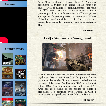
Avec "Fire Emblem : Three Houses", Nintendo
› Pragmata
agrémente la Switch d'un grand jeu au "tour par
tour" ! Déjà populaire et particulièrement apprécié
sur 3DS, cette nouvelle aventure nous invite à
prendre part à l'avenir du continent de Fódlan qui est
sur le point d'entrer en guerre. Divisé en trois nations
(Adrestia, Faerghus et Leicester), c'est à vous que
revient le choix de la « maison » que vous souhaitez
ai...
en savoir +
[Test] - Wolfenstein Youngblood
AUTRES TESTS
Tout d'abord, il faut faire un point d'histoire sur cette
mythique série du jeu vidéo. Les plus jeunes n'ayant
pas connu les années 90 ne le savent probablement
pas mais, à l'origine, "Wolfenstein 3D" (id software)
fut en 1992 l'un des pionniers en matière de FPS.
Avec ses gros pixels et ses hordes de nazis à
zigouiller, il a participé avec "Doom" (1993) à
populariser ce type de jeu vidéo. Mais, au fil des ...
en savoir +