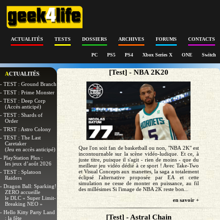
ACTUALITÉS
TESTS
DOSSIERS
ARCHIVES
FORUMS
CONTACTS
PC
PS5
PS4
Xbox Series X
ONE
Switch
[Test] - NBA 2K20
ACTUALITÉS
- TEST : Ground Branch
- TEST : Prime Monster
- TEST : Deep Corp
(Accès anticipé)
- TEST : Shards of
Order
- TRST : Astro Colony
- TEST : The Last
Caretaker
Que l'on soit fan de basketball ou non, "NBA 2K" est
(Jeu en accès anticipé)
incontournable sur la scène vidéo-ludique. Et ce, à
- PlayStation Plus :
juste titre, puisque il s'agit - rien de moins - que du
les jeux d’août 2026
meilleur jeu vidéo dédié à ce sport ! Avec Take-Two
et Visual Concepts aux manettes, la saga a totalement
- TEST : Splatoon
éclipsé l'alternative proposée par EA et cette
Raiders
simulation ne cesse de monter en puissance, au fil
- Dragon Ball: Sparking!
des millésimes Si l'image de NBA 2K reste bon...
ZERO accueille
le DLC « Super Limit-
en savoir +
Breaking NEO »
- Hello Kitty Party Land
[Test] - Astral Chain
: la fête