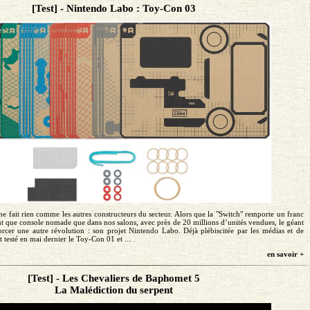
[Test] - Nintendo Labo : Toy-Con 03
 fait rien comme les autres constructeurs du secteur. Alors que la "Switch" remporte un franc
ant que console nomade que dans nos salons, avec près de 20 millions d’unités vendues, le géant
cer une autre révolution : son projet Nintendo Labo. Déjà plébiscitée par les médias et de
testé en mai dernier le Toy-Con 01 et ...
en savoir +
[Test] - Les Chevaliers de Baphomet 5
La Malédiction du serpent