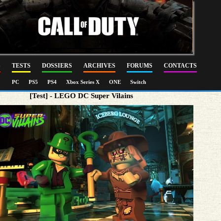
S
TESTS
DOSSIERS
ARCHIVES
FORUMS
CONTACTS
PC
PS5
PS4
Xbox Series X
ONE
Switch
[Test] - LEGO DC Super Vilains