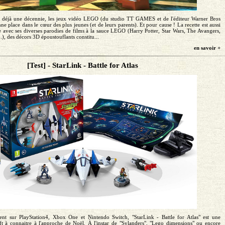
s déjà une décennie, les jeux vidéo LEGO (du studio TT GAMES et de l'éditeur Warner Bros
e place dans le cœur des plus jeunes (et de leurs parents). Et pour cause ! La recette est aussi
e avec ses diverses parodies de films à la sauce LEGO (Harry Potter, Star Wars, The Avangers,
.), des décors 3D époustouflants constitu...
en savoir +
[Test] - StarLink - Battle for Atlas
ent sur PlayStation4, Xbox One et Nintendo Switch, "StarLink - Battle for Atlas" est une
ft à connaitre à l'approche de Noël. À l'instar de "Sylanders", "Lego dimensions" ou encore