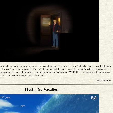
ent du service pour une nouvelle aventure qui les lance - dès l'introduction - sur les traces
 Plus qu'une simple œuvre d'art, c'est une véritable porte vers l'enfer qu'ils doivent retrouver !
roduction, ce nouvel épisode - optimisé pour la Nintendo SWITCH -, démarre en trombe avec
rtre. Tout commence à Paris, dans une...
en savoir +
[Test] - Go Vacation