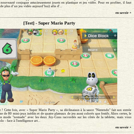
e nouveauté conjugue astucieusement jouets en plastique et jeu vidéo. Pour en profiter, il faut
de plus d’un jeu vidéo aujourd’hui) afin d'...
en savoir +
[Test] - Super Mario Party
e ! Cette fois, avec « Super Mario Party », sa déclinaison à la sauce "Nintendo" fait son entrée
e de 80 mini-jeux inédits et de quatre plateaux de jeu aussi colorés que festifs. Alors certes, le
 en mode "nomade" avec les deux Joy-Cons raccordés sur les côtés de la tablette, mais vous
o - face à l'intelligence art...
en savoir +