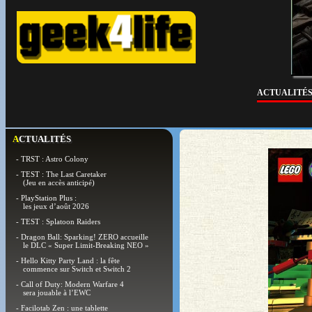
ACTUALITÉ
ACTUALITÉS
- TRST : Astro Colony
- TEST : The Last Caretaker
(Jeu en accès anticipé)
- PlayStation Plus :
les jeux d’août 2026
- TEST : Splatoon Raiders
- Dragon Ball: Sparking! ZERO accueille
le DLC « Super Limit-Breaking NEO »
- Hello Kitty Party Land : la fête
commence sur Switch et Switch 2
- Call of Duty: Modern Warfare 4
sera jouable à l’EWC
- Facilotab Zen : une tablette