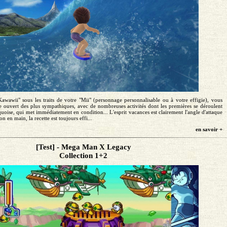
Kawawii" sous les traits de votre "Mii" (personnage personnalisable ou à votre effigie), vous
ouvert des plus sympathiques, avec de nombreuses activités dont les premières se déroulent
uoise, qui met immédiatement en condition... L'esprit vacances est clairement l'angle d'attaque
 en main, la recette est toujours effi...
en savoir +
[Test] - Mega Man X Legacy
Collection 1+2