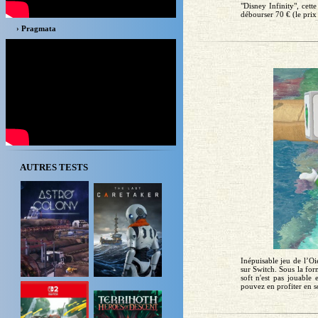
"Disney Infinity", cett
débourser 70 € (le prix 
› Pragmata
AUTRES TESTS
Inépuisable jeu de l’Oi
sur Switch. Sous la form
soft n'est pas jouable
pouvez en profiter en sol