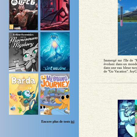
Immergé sur l'île de "
évoluez dans un monde 
dans une eau bleue turq
de "Go Vacation". JoyCon
Encore plus de tests
ici