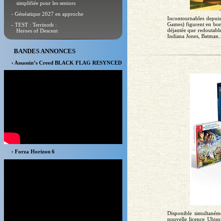
simplifiée pour les seniors
- Généatique 2027 en approche
Incontournables depui
Games) figurent en bonn
- TEST : Terrinoth :
déjantée que redoutabl
Heroes of Descent
Indiana Jones, Batman..
BANDES ANNONCES
› Assassin’s Creed BLACK FLAG RESYNCED
› Forza Horizon 6
Disponible simultaném
nouvelle licence Ubiso