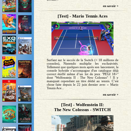
en savoir +
[Test] - Mario Tennis Aces
Surfant sur le succès de la Switch (+ 18 millions de
consoles), Nintendo multiplie les exclusivités.
Tellement que quelques mois après son lancement, la
console hybride s’accompagne d'un catalogue déjà
correct étoffé même d’un lot de jeux "PEGI 18+"
dont "Wolfenstein II : The New Colossus" ! Il y
manquait cependant un titre dédié au tennis. C’est
chose faite depuis le 22 juin dernier avec « Mario
Tennis Ace...
en savoir +
[Test] - Wolfenstein II:
The New Colossus - SWITCH