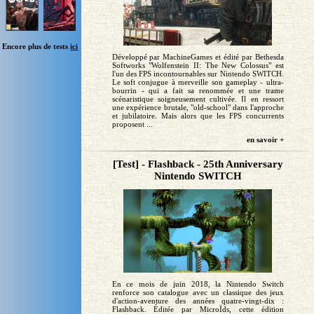
Encore plus de tests
ici
Développé par MachineGames et édité par Bethesda
Softworks "Wolfenstein II: The New Colossus" est
l'un des FPS incontournables sur Nintendo SWITCH.
Le soft conjugue à merveille son gameplay - ultra-
bourrin - qui a fait sa renommée et une trame
scénaristique soigneusement cultivée. Il en ressort
une expérience brutale, "old-school" dans l'approche
et jubilatoire. Mais alors que les FPS concurrents
proposent ...
en savoir +
[Test] - Flashback - 25th Anniversary
Nintendo SWITCH
En ce mois de juin 2018, la Nintendo Switch
renforce son catalogue avec un classique des jeux
d'action-aventure des années quatre-vingt-dix :
Flashback. Éditée par MicroÏds, cette édition