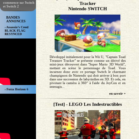
commence sur Switch
Tracker
et Switch 2
Nintendo SWITCH
BANDES
ANNONCES
› Assassin’s Creed
BLACK FLAG
RESYNCED
Développé initialement pour la Wii U, "Captain Toad
Treasure Tracker" se présente comme un dérivé des
mini-jeux découvert dans "Super Mario 3D World",
mettant en scène le personnage de Toad. Vous
incarnez donc avec ce portage Switch le charmant
champignon de Nintendo qui doit arriver à bon port
dans une succession de labyrinthes en 3D. Et cela, en
pivotant la caméra à 360° à l'aide du JoyCon et en
interagis...
› Forza Horizon 6
en savoir +
[Test] - LEGO Les Indestructibles