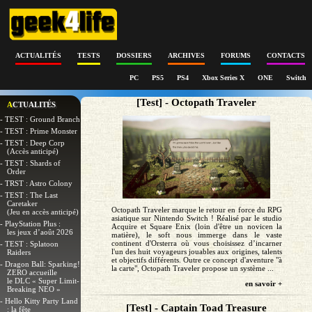
ACTUALITÉS
TESTS
DOSSIERS
ARCHIVES
FORUMS
CONTACTS
PC
PS5
PS4
Xbox Series X
ONE
Switch
[Test] - Octopath Traveler
ACTUALITÉS
- TEST : Ground Branch
- TEST : Prime Monster
- TEST : Deep Corp
(Accès anticipé)
- TEST : Shards of
Order
- TRST : Astro Colony
- TEST : The Last
Caretaker
Octopath Traveler marque le retour en force du RPG
(Jeu en accès anticipé)
asiatique sur Nintendo Switch ! Réalisé par le studio
- PlayStation Plus :
Acquire et Square Enix (loin d'être un novicen la
les jeux d’août 2026
matière), le soft nous immerge dans le vaste
continent d'Orsterra où vous choisissez d’incarner
- TEST : Splatoon
l'un des huit voyageurs jouables aux origines, talents
Raiders
et objectifs différents. Outre ce concept d'aventure "à
- Dragon Ball: Sparking!
la carte", Octopath Traveler propose un système ...
ZERO accueille
le DLC « Super Limit-
en savoir +
Breaking NEO »
- Hello Kitty Party Land
[Test] - Captain Toad Treasure
: la fête