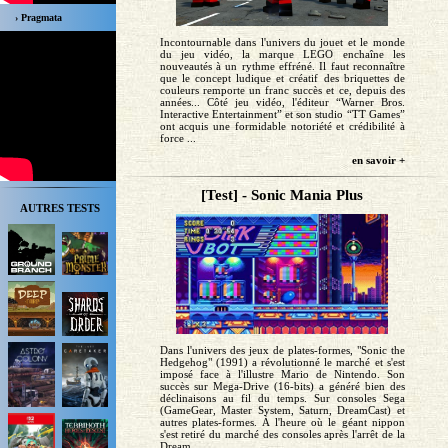
› Pragmata
Incontournable dans l'univers du jouet et le monde
du jeu vidéo, la marque LEGO enchaîne les
nouveautés à un rythme effréné. Il faut reconnaître
que le concept ludique et créatif des briquettes de
couleurs remporte un franc succès et ce, depuis des
années... Côté jeu vidéo, l'éditeur “Warner Bros.
Interactive Entertainment” et son studio “TT Games”
ont acquis une formidable notoriété et crédibilité à
force ...
en savoir +
[Test] - Sonic Mania Plus
AUTRES TESTS
Dans l'univers des jeux de plates-formes, "Sonic the
Hedgehog" (1991) a révolutionné le marché et s'est
imposé face à l'illustre Mario de Nintendo. Son
succès sur Mega-Drive (16-bits) a généré bien des
déclinaisons au fil du temps. Sur consoles Sega
(GameGear, Master System, Saturn, DreamCast) et
autres plates-formes. À l'heure où le géant nippon
s'est retiré du marché des consoles après l'arrêt de la
Dream...