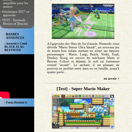
simplifiée pour les
seniors
- Généatique 2027 en
approche
- TEST : Terrinoth :
Heroes of Descent
BANDES
ANNONCES
A l'approche des fêtes de fin d'année, Nintendo nous
› Assassin’s Creed
BLACK FLAG
dévoile "Mario Tennis Ultra Smash", un nouveau jeu
RESYNCED
de tennis bon enfant mettant en scène ses fameux
personnages : Mario, Luigi, Peach, Yoshi, Toad,
Donkey Kong ou encore les méchants Wario et
Bowser. Coloré et déjanté, le soft est fortement
orienté "arcade". Le sachant, il est plaisant de
pouvoir en profiter entre amis ou en famille, jusqu'à
quatre partic...
en savoir +
[Test] - Super Mario Maker
› Forza Horizon 6