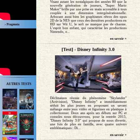
Visant autant les nostalgiques des années 80 que la
nouvelle génération de joueurs, "Super Mario
Maker" brille par une prise en main accessible à tous
couplée à une dimension intergénérationnelle.
Arborant aussi bien les graphismes rétros des opus
2D de la NES que ceux des dernières productions en
HD sur Wii U, le soft ne manque pas de charme.
› Pragmata
L’esprit bon enfant, qui caractérise les productions
Nintendo, o...
en savoir +
[Test] - Disney Infinity 3.0
AUTRES TESTS
Déclinaison réussie du phénomène "Skylander"
(Activision), "Disney Infinity" a immédiatement
séduit les plus jeunes en proposant un savant
mélange entre jeux vidéo et figurines en plastique à
collectionner. Deux ans après ses débuts sur PC et
consoles nous découvrons, pour la rentrée 2015,
"Disney Infinity 3.0" qui propose de nous divertir,
une fois de plus en famille, avec quatre univers
emblématiques : Di...
en savoir +