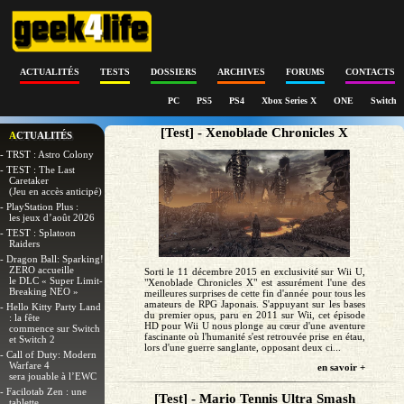
ACTUALITÉS
TESTS
DOSSIERS
ARCHIVES
FORUMS
CONTACTS
PC
PS5
PS4
Xbox Series X
ONE
Switch
[Test] - Xenoblade Chronicles X
ACTUALITÉS
- TRST : Astro Colony
- TEST : The Last
Caretaker
(Jeu en accès anticipé)
- PlayStation Plus :
les jeux d’août 2026
- TEST : Splatoon
Raiders
- Dragon Ball: Sparking!
ZERO accueille
Sorti le 11 décembre 2015 en exclusivité sur Wii U,
le DLC « Super Limit-
"Xenoblade Chronicles X" est assurément l'une des
Breaking NEO »
meilleures surprises de cette fin d'année pour tous les
amateurs de RPG Japonais. S'appuyant sur les bases
- Hello Kitty Party Land
du premier opus, paru en 2011 sur Wii, cet épisode
: la fête
HD pour Wii U nous plonge au cœur d'une aventure
commence sur Switch
fascinante où l'humanité s'est retrouvée prise en étau,
et Switch 2
lors d'une guerre sanglante, opposant deux ci...
- Call of Duty: Modern
Warfare 4
en savoir +
sera jouable à l’EWC
- Facilotab Zen : une
[Test] - Mario Tennis Ultra Smash
tablette