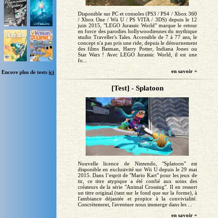
Disponible sur PC et consoles (PS3 / PS4 / Xbox 360
/ Xbox One / Wii U / PS VITA / 3DS) depuis le 12
juin 2015, "LEGO Jurassic World" marque le retour
en force des parodies hollywoodiennes du mythique
studio Traveller's Tales. Accessible de 7 à 77 ans, le
concept n'a pas pris une ride, depuis le détournement
des films Batman, Harry Potter, Indiana Jones ou
Star Wars ! Avec LEGO Jurassic World, il est une
fo...
en savoir +
Encore plus de tests
ici
[Test] - Splatoon
Nouvelle licence de Nintendo, "Splatoon" est
disponible en exclusivité sur Wii U depuis le 29 mai
2015. Dans l’esprit de "Mario Kart" pour les jeux de
tir, ce titre atypique a été confié aux soins des
créateurs de la série "Animal Crossing". Il en ressort
un titre original (tant sur le fond que sur la forme), à
l'ambiance déjantée et propice à la convivialité.
Concrètement, l'aventure nous immerge dans les ...
en savoir +