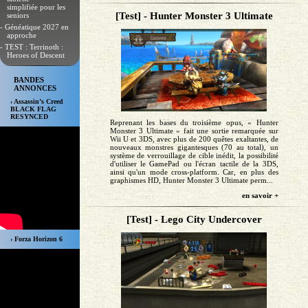
simplifiée pour les
[Test] - Hunter Monster 3 Ultimate
seniors
- Généatique 2027 en
approche
- TEST : Terrinoth :
Heroes of Descent
BANDES
ANNONCES
› Assassin’s Creed
BLACK FLAG
RESYNCED
Reprenant les bases du troisième opus, « Hunter
Monster 3 Ultimate » fait une sortie remarquée sur
Wii U et 3DS, avec plus de 200 quêtes exaltantes, de
nouveaux monstres gigantesques (70 au total), un
système de verrouillage de cible inédit, la possibilité
d'utiliser le GamePad ou l'écran tactile de la 3DS,
ainsi qu'un mode cross-platform. Car, en plus des
graphismes HD, Hunter Monster 3 Ultimate perm...
en savoir +
[Test] - Lego City Undercover
› Forza Horizon 6