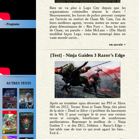
Rien ne va plus à Lego City depuis que les
organisations criminelles sèment le chaos !
Heureusement, les forces de police peuvent compter
sur l'arrivée en renfort de Chase Mc Cain, l'un de
leurs meilleurs agents, revenu mettre un terme aux
› Pragmata
plans démoniaques de « Rex Fury ». Sous les traits
de Chase, un pseudo « John McLane » (Die Hard)
modélisé façon Lego, vous êtes immergé dans un
vaste monde ouver...
en savoir +
[Test] - Ninja Gaiden 3 Razor’s Edge
AUTRES TESTS
Après un troisième opus décevant sur PS3 et Xbox
360 en 2012, Tecmo Koei et Team Ninja (les pères
de la série « Dead or Alive ») profitent du lancement
de la Wii U pour corriger le tir avec une version
revue et corrigée, bénéficiant de nombreuses
améliorations. Reprenant le meilleur de « Ninja
Gaiden 3 » et des DLC, l'édition « Razor's Edge »
fait table rase de tout ce qui avait agacé les fans...
Exit d...