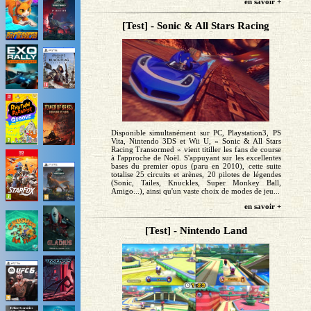
en savoir +
[Test] - Sonic & All Stars Racing
Disponible simultanément sur PC, Playstation3, PS
Vita, Nintendo 3DS et Wii U, « Sonic & All Stars
Racing Transormed » vient titiller les fans de course
à l'approche de Noël. S'appuyant sur les excellentes
bases du premier opus (paru en 2010), cette suite
totalise 25 circuits et arènes, 20 pilotes de légendes
(Sonic, Tailes, Knuckles, Super Monkey Ball,
Amigo...), ainsi qu'un vaste choix de modes de jeu...
en savoir +
[Test] - Nintendo Land