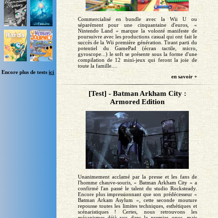
Commercialisé en bundle avec la Wii U ou
séparément pour une cinquantaine d'euros, «
Nintendo Land » marque la volonté manifeste de
poursuivre avec les productions casual qui ont fait le
succès de la Wii première génération. Tirant parti du
potentiel du GamePad (écran tactile, micro,
gyroscope...) le soft se présente sous la forme d'une
compilation de 12 mini-jeux qui feront la joie de
toute la famille....
Encore plus de tests
ici
en savoir +
[Test] - Batman Arkham City :
Armored Edition
Unanimement acclamé par la presse et les fans de
l'homme chauve-souris, « Batman Arkham City » a
confirmé l'an passé le talent du studio Rocksteady.
Encore plus impressionnant que son prédécesseur «
Batman Arkam Asylum », cette seconde mouture
repousse toutes les limites techniques, esthétiques et
scénaristiques ! Certes, nous retrouvons les
mécanismes déjà vus dans le premier opus, mais