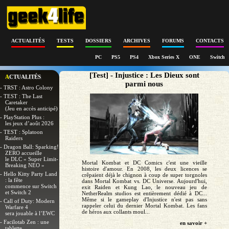
ACTUALITÉS
TESTS
DOSSIERS
ARCHIVES
FORUMS
CONTACTS
PC
PS5
PS4
Xbox Series X
ONE
Switch
[Test] - Injustice : Les Dieux sont
ACTUALITÉS
parmi nous
- TRST : Astro Colony
- TEST : The Last
Caretaker
(Jeu en accès anticipé)
- PlayStation Plus :
les jeux d’août 2026
- TEST : Splatoon
Raiders
- Dragon Ball: Sparking!
ZERO accueille
le DLC « Super Limit-
Mortal Kombat et DC Comics c'est une vieille
Breaking NEO »
histoire d'amour. En 2008, les deux licences se
- Hello Kitty Party Land
crêpaient déjà le chignon à coup de super torgnoles
: la fête
dans Mortal Kombat vs. DC Universe. Aujourd'hui,
commence sur Switch
exit Raiden et Kung Lao, le nouveau jeu de
et Switch 2
NetherRealm studios est entièrement dédié à DC...
Même si le gameplay d'Injustice n'est pas sans
- Call of Duty: Modern
rappeler celui du dernier Mortal Kombat. Les fans
Warfare 4
de héros aux collants moul...
sera jouable à l’EWC
- Facilotab Zen : une
en savoir +
tablette