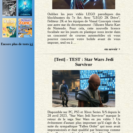
Oubliez les jeux vidéo LEGO parodiques des
blockbusters du 7e Art. Avec "LEGO 2K Drive",
l'éditeur 2K et les équipes de Visual Concepts visent
une autre star du divertissement : l'illustre Mario Kart
de Nintendo. Pour cela, cette nouvelle licence
focalisée sur les jouets en plastique nous invite dans
un concentré de courses automobiles où vous
pourrez concevoir votre bolide avant de vous
imposer, seul ou à ...
Encore plus de tests
ici
en savoir +
[Test] - TEST : Star Wars Jedi
Survivor
Disponible sur PC, PS5 et Xbox Series X/S depuis le
28 avril 2023, "Star Wars Jedi Survivor" marque le
retour de la saga Star Wars en jeu vidéo ! Un
événement d'autant plus important qu'il s'agit de la
suite du sympathique "Fallen Order" qui nous avait
impressionnés et était qualifié par beaucoup comme