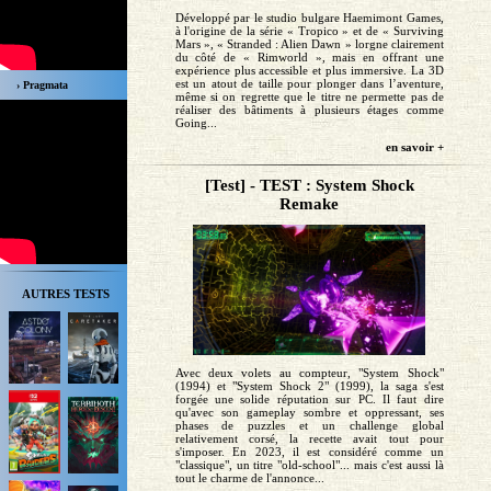
Développé par le studio bulgare Haemimont Games,
à l'origine de la série « Tropico » et de « Surviving
Mars », « Stranded : Alien Dawn » lorgne clairement
du côté de « Rimworld », mais en offrant une
expérience plus accessible et plus immersive. La 3D
est un atout de taille pour plonger dans l’aventure,
› Pragmata
même si on regrette que le titre ne permette pas de
réaliser des bâtiments à plusieurs étages comme
Going...
en savoir +
[Test] - TEST : System Shock
Remake
AUTRES TESTS
Avec deux volets au compteur, "System Shock"
(1994) et "System Shock 2" (1999), la saga s'est
forgée une solide réputation sur PC. Il faut dire
qu'avec son gameplay sombre et oppressant, ses
phases de puzzles et un challenge global
relativement corsé, la recette avait tout pour
s'imposer. En 2023, il est considéré comme un
"classique", un titre "old-school"... mais c'est aussi là
tout le charme de l'annonce...