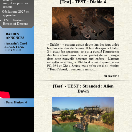
[Test] - TEST : Diablo 4
simplifiée pour les
seniors
- Généatique 2027 en
approche
- TEST : Terrinoth :
Heroes of Descent
BANDES
ANNONCES
› Assassin’s Creed
« Diablo 4 » est sans aucun doute l'un des jeux vidéo
BLACK FLAG
les plus attendus de l'année. Il faut dire que « Diablo
RESYNCED
3 » avait fait sensation, ce qui a éveillé l'impatience
des fans (dont nous faisons partie) de se plonger
dans cette nouvelle descente aux enfers... L'attente
est enfin terminée, « Diablo 4 » est disponible sur
PC, PS4 et Xbox Series, mais qu'en est-il du résultat
? Tout d'abord, il rencontre un suc...
en savoir +
[Test] - TEST : Stranded : Alien
Dawn
› Forza Horizon 6