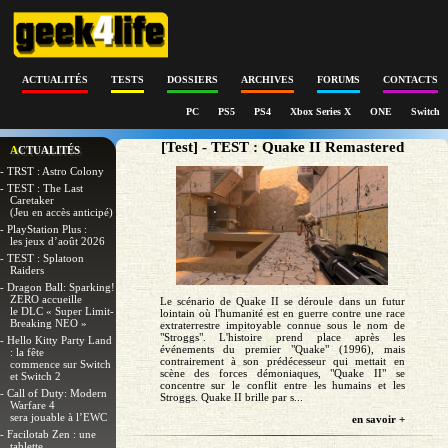
ACTUALITÉS
TESTS
DOSSIERS
ARCHIVES
FORUMS
CONTACTS
PC
PS5
PS4
Xbox Series X
ONE
Switch
[Test] - TEST : Quake II Remastered
ACTUALITÉS
- TRST : Astro Colony
- TEST : The Last
Caretaker
(Jeu en accès anticipé)
- PlayStation Plus :
les jeux d’août 2026
- TEST : Splatoon
Raiders
- Dragon Ball: Sparking!
ZERO accueille
Le scénario de Quake II se déroule dans un futur
le DLC « Super Limit-
lointain où l'humanité est en guerre contre une race
Breaking NEO »
extraterrestre impitoyable connue sous le nom de
"Stroggs". L'histoire prend place après les
- Hello Kitty Party Land
événements du premier "Quake" (1996), mais
: la fête
contrairement à son prédécesseur qui mettait en
commence sur Switch
scène des forces démoniaques, "Quake II" se
et Switch 2
concentre sur le conflit entre les humains et les
- Call of Duty: Modern
Stroggs. Quake II brille par s...
Warfare 4
sera jouable à l’EWC
en savoir +
- Facilotab Zen : une
tablette