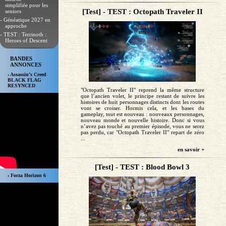
simplifiée pour les
[Test] - TEST : Octopath Traveler II
seniors
- Généatique 2027 en
approche
- TEST : Terrinoth :
Heroes of Descent
BANDES
ANNONCES
› Assassin’s Creed
BLACK FLAG
RESYNCED
"Octopath Traveler II" reprend la même structure
que l’ancien volet, le principe restant de suivre les
histoires de huit personnages distincts dont les routes
vont se croiser. Hormis cela, et les bases du
gameplay, tout est nouveau : nouveaux personnages,
nouveau monde et nouvelle histoire. Donc si vous
n’avez pas touché au premier épisode, vous ne serez
pas perdu, car "Octopath Traveler II" repart de zéro
...
en savoir +
[Test] - TEST : Blood Bowl 3
› Forza Horizon 6