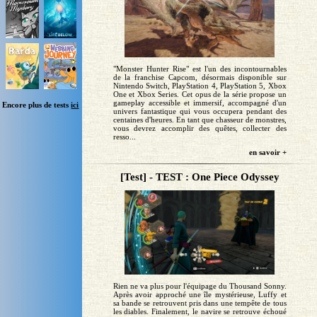
"Monster Hunter Rise" est l'un des incontournables
de la franchise Capcom, désormais disponible sur
Nintendo Switch, PlayStation 4, PlayStation 5, Xbox
One et Xbox Series. Cet opus de la série propose un
gameplay accessible et immersif, accompagné d'un
Encore plus de tests
ici
univers fantastique qui vous occupera pendant des
centaines d'heures. En tant que chasseur de monstres,
vous devrez accomplir des quêtes, collecter des
resso...
en savoir +
[Test] - TEST : One Piece Odyssey
Rien ne va plus pour l'équipage du Thousand Sonny.
Après avoir approché une île mystérieuse, Luffy et
sa bande se retrouvent pris dans une tempête de tous
les diables. Finalement, le navire se retrouve échoué