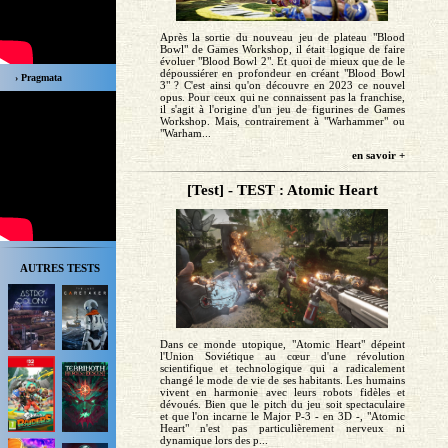
Après la sortie du nouveau jeu de plateau "Blood
Bowl" de Games Workshop, il était logique de faire
évoluer "Blood Bowl 2". Et quoi de mieux que de le
dépoussiérer en profondeur en créant "Blood Bowl
› Pragmata
3" ? C'est ainsi qu'on découvre en 2023 ce nouvel
opus. Pour ceux qui ne connaissent pas la franchise,
il s'agit à l'origine d'un jeu de figurines de Games
Workshop. Mais, contrairement à "Warhammer" ou
"Warham...
en savoir +
[Test] - TEST : Atomic Heart
AUTRES TESTS
Dans ce monde utopique, "Atomic Heart" dépeint
l'Union Soviétique au cœur d'une révolution
scientifique et technologique qui a radicalement
changé le mode de vie de ses habitants. Les humains
vivent en harmonie avec leurs robots fidèles et
dévoués. Bien que le pitch du jeu soit spectaculaire
et que l'on incarne le Major P-3 - en 3D -, "Atomic
Heart" n'est pas particulièrement nerveux ni
dynamique lors des p...