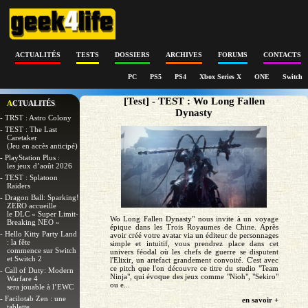
ACTUALITÉS
TESTS
DOSSIERS
ARCHIVES
FORUMS
CONTACTS
PC
PS5
PS4
Xbox Series X
ONE
Switch
[Test] - TEST : Wo Long Fallen
ACTUALITÉS
Dynasty
- TRST : Astro Colony
- TEST : The Last
Caretaker
(Jeu en accès anticipé)
- PlayStation Plus :
les jeux d’août 2026
- TEST : Splatoon
Raiders
- Dragon Ball: Sparking!
ZERO accueille
le DLC « Super Limit-
Wo Long Fallen Dynasty" nous invite à un voyage
Breaking NEO »
épique dans les Trois Royaumes de Chine. Après
- Hello Kitty Party Land
avoir créé votre avatar via un éditeur de personnages
: la fête
simple et intuitif, vous prendrez place dans cet
commence sur Switch
univers féodal où les chefs de guerre se disputent
et Switch 2
l'Elixir, un artefact grandement convoité. C'est avec
ce pitch que l'on découvre ce titre du studio "Team
- Call of Duty: Modern
Ninja", qui évoque des jeux comme "Nioh", "Sekiro"
Warfare 4
ou e...
sera jouable à l’EWC
- Facilotab Zen : une
en savoir +
tablette