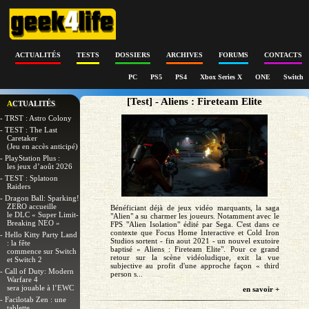
ACTUALITÉS
TESTS
DOSSIERS
ARCHIVES
FORUMS
CONTACTS
PC
PS5
PS4
Xbox Series X
ONE
Switch
[Test] - Aliens : Fireteam Elite
ACTUALITÉS
- TRST : Astro Colony
- TEST : The Last
Caretaker
(Jeu en accès anticipé)
- PlayStation Plus :
les jeux d’août 2026
- TEST : Splatoon
Raiders
- Dragon Ball: Sparking!
ZERO accueille
Bénéficiant déjà de jeux vidéo marquants, la saga
le DLC « Super Limit-
"Alien" a su charmer les joueurs. Notamment avec le
Breaking NEO »
FPS "Alien Isolation" édité par Sega. C'est dans ce
contexte que Focus Home Interactive et Cold Iron
- Hello Kitty Party Land
Studios sortent - fin aout 2021 - un nouvel exutoire
: la fête
baptisé « Aliens : Fireteam Elite". Pour ce grand
commence sur Switch
retour sur la scène vidéoludique, exit la vue
et Switch 2
subjective au profit d'une approche façon « third
- Call of Duty: Modern
person s...
Warfare 4
sera jouable à l’EWC
en savoir +
- Facilotab Zen : une
tablette