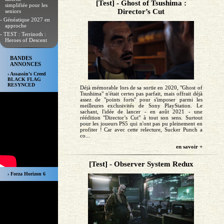
[Test] - Ghost of Tsushima :
simplifiée pour les
Director’s Cut
seniors
- Généatique 2027 en
approche
- TEST : Terrinoth :
Heroes of Descent
BANDES
ANNONCES
› Assassin’s Creed
BLACK FLAG
RESYNCED
Déjà mémorable lors de sa sortie en 2020, "Ghost of
Tsushima" n'était certes pas parfait, mais offrait déjà
assez de "points forts" pour s'imposer parmi les
meilleures exclusivités de Sony PlayStation. Le
sachant, l'idée de lancer - en août 2021 - une
réédition "Director’s Cut" à tout son sens. Surtout
pour les joueurs PS5 qui n'ont pas pu pleinement en
profiter ! Car avec cette relecture, Sucker Punch a
co...
en savoir +
[Test] - Observer System Redux
› Forza Horizon 6