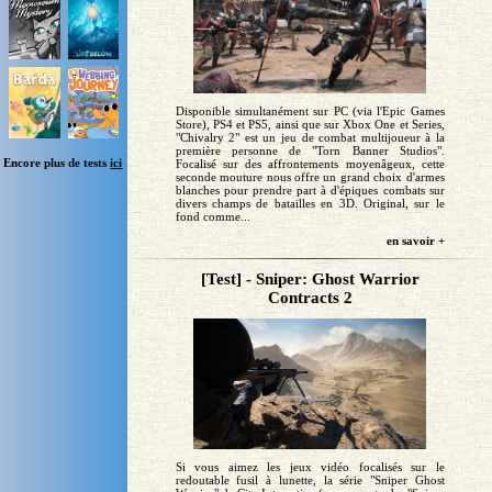
Disponible simultanément sur PC (via l'Epic Games
Store), PS4 et PS5, ainsi que sur Xbox One et Series,
"Chivalry 2" est un jeu de combat multijoueur à la
première personne de "Torn Banner Studios".
Encore plus de tests
ici
Focalisé sur des affrontements moyenâgeux, cette
seconde mouture nous offre un grand choix d'armes
blanches pour prendre part à d'épiques combats sur
divers champs de batailles en 3D. Original, sur le
fond comme...
en savoir +
[Test] - Sniper: Ghost Warrior
Contracts 2
Si vous aimez les jeux vidéo focalisés sur le
redoutable fusil à lunette, la série "Sniper Ghost