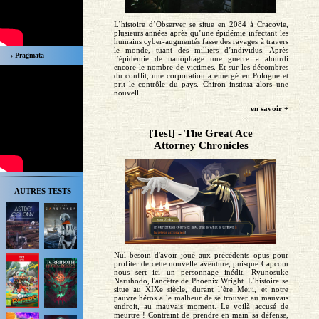
L’histoire d’Observer se situe en 2084 à Cracovie,
plusieurs années après qu’une épidémie infectant les
humains cyber-augmentés fasse des ravages à travers
le monde, tuant des milliers d’individus. Après
› Pragmata
l’épidémie de nanophage une guerre a alourdi
encore le nombre de victimes. Et sur les décombres
du conflit, une corporation a émergé en Pologne et
prit le contrôle du pays. Chiron institua alors une
nouvell...
en savoir +
[Test] - The Great Ace
Attorney Chronicles
AUTRES TESTS
Nul besoin d'avoir joué aux précédents opus pour
profiter de cette nouvelle aventure, puisque Capcom
nous sert ici un personnage inédit, Ryunosuke
Naruhodo, l'ancêtre de Phoenix Wright. L’histoire se
situe au XIXe siècle, durant l’ère Meiji, et notre
pauvre héros a le malheur de se trouver au mauvais
endroit, au mauvais moment. Le voilà accusé de
meurtre ! Contraint de prendre en main sa défense,