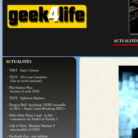
ACTUALITÉ
ACTUALITÉS
- TRST : Astro Colony
- TEST : The Last Caretaker
(Jeu en accès anticipé)
- PlayStation Plus :
les jeux d’août 2026
- TEST : Splatoon Raiders
- Dragon Ball: Sparking! ZERO accueille
le DLC « Super Limit-Breaking NEO »
- Hello Kitty Party Land : la fête
commence sur Switch et Switch 2
- Call of Duty: Modern Warfare 4
sera jouable à l’EWC
- Facilotab Zen : une tablette