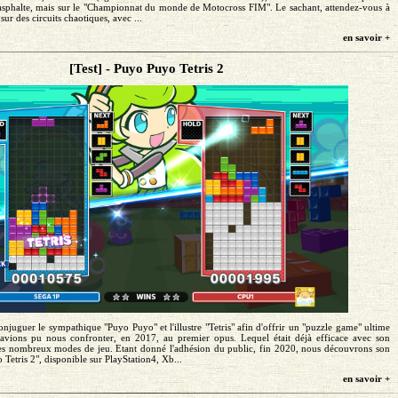
 l'asphalte, mais sur le "Championnat du monde de Motocross FIM". Le sachant, attendez-vous à
sur des circuits chaotiques, avec ...
en savoir +
[Test] - Puyo Puyo Tetris 2
njuguer le sympathique "Puyo Puyo" et l'illustre "Tetris" afin d'offrir un "puzzle game" ultime
 avions pu nous confronter, en 2017, au premier opus. Lequel était déjà efficace avec son
ses nombreux modes de jeu. Etant donné l'adhésion du public, fin 2020, nous découvrons son
Tetris 2", disponible sur PlayStation4, Xb...
en savoir +