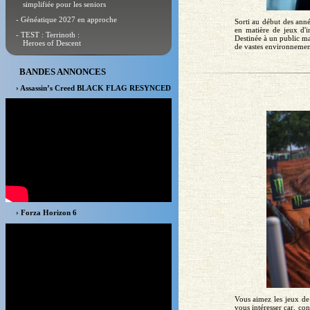
simplifiée pour les seniors
- Généatique 2027 en approche
Sorti au début des anné
en matière de jeux d'i
- TEST : Terrinoth :
Destinée à un public m
Heroes of Descent
de vastes environnement
BANDES ANNONCES
› Assassin’s Creed BLACK FLAG RESYNCED
› Forza Horizon 6
Vous aimez les jeux de
vous intéresser car, con