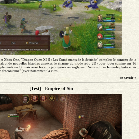
 et Xbox One, "Dragon Quest XI S : Les Combattants de la destinée" complète le contenu de la
'ajout de nouvelles histoires annexes, le charme du mode retro 2D (pour jouer comme sur 16
plémentaires !), mais aussi les voix japonaises ou anglaises... Sans oublier le mode photo et les
 draconienne" (avec notamment la vites...
en savoir +
[Test] - Empire of Sin