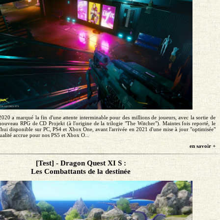
20 a marqué la fin d'une attente interminable pour des millions de joueurs, avec la sortie de
ouveau RPG de CD Projekt (à l'origine de la trilogie "The Witcher"). Maintes fois reporté, le
'hui disponible sur PC, PS4 et Xbox One, avant l'arrivée en 2021 d'une mise à jour "optimisée"
ualité accrue pour nos PS5 et Xbox O...
en savoir +
[Test] - Dragon Quest XI S :
Les Combattants de la destinée