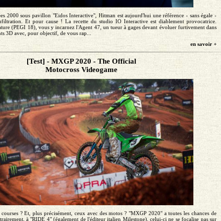
es 2000 sous pavillon "Eidos Interactive", Hitman est aujourd'hui une référence - sans égale -
nfiltration. Et pour cause ! La recette du studio IO Interactive est diablement provocatrice.
ature (PEGI 18), vous y incarnez l'Agent 47, un tueur à gages devant évoluer furtivement dans
s 3D avec, pour objectif, de vous rap...
en savoir +
[Test] - MXGP 2020 - The Official
Motocross Videogame
 courses ? Et, plus précisément, ceux avec des motos ? "MXGP 2020" a toutes les chances de
trairement, à "RIDE 4" (également de l'éditeur italien Milestone), celui-ci ne se focalise pas sur