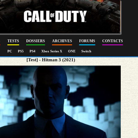
S
TESTS
DOSSIERS
ARCHIVES
FORUMS
CONTACTS
PC
PS5
PS4
Xbox Series X
ONE
Switch
[Test] - Hitman 3 (2021)