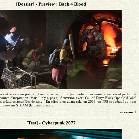
[Dossier] - Preview : Back 4 Blood
 ont le vent en poupe ! Comics, séries, films, jeux vidéo... les morts vivants sont partout et
source d'inspiration. Mais il n'y a pas qu'Activision avec "Call of Duty: Black Ops Cold War"
s créatures assoiffées de sang ! En effet, bien avant cela, en 2008, un FPS coopératif du nom
t imposé sur STEAM (la plate-forme ...
en savoir +
[Test] - Cyberpunk 2077