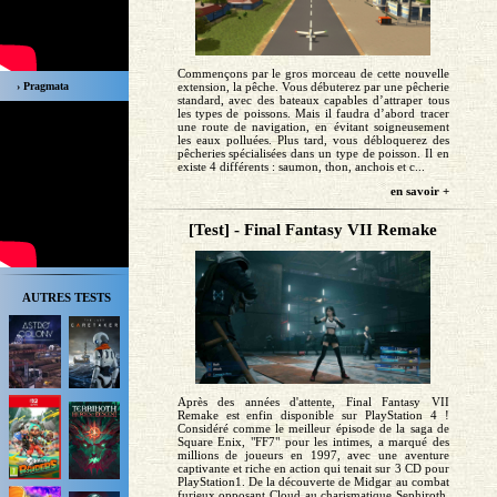
Commençons par le gros morceau de cette nouvelle
› Pragmata
extension, la pêche. Vous débuterez par une pêcherie
standard, avec des bateaux capables d’attraper tous
les types de poissons. Mais il faudra d’abord tracer
une route de navigation, en évitant soigneusement
les eaux polluées. Plus tard, vous débloquerez des
pêcheries spécialisées dans un type de poisson. Il en
existe 4 différents : saumon, thon, anchois et c...
en savoir +
[Test] - Final Fantasy VII Remake
AUTRES TESTS
Après des années d'attente, Final Fantasy VII
Remake est enfin disponible sur PlayStation 4 !
Considéré comme le meilleur épisode de la saga de
Square Enix, "FF7" pour les intimes, a marqué des
millions de joueurs en 1997, avec une aventure
captivante et riche en action qui tenait sur 3 CD pour
PlayStation1. De la découverte de Midgar au combat
furieux opposant Cloud au charismatique Sephiroth,