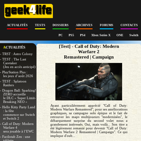
ACTUALITÉS
TESTS
DOSSIERS
ARCHIVES
FORUMS
CONTACTS
PC
PS5
PS4
Xbox Series X
ONE
Switch
[Test] - Call of Duty: Modern
ACTUALITÉS
Warfare 2
- TRST : Astro Colony
Remastered | Campaign
- TEST : The Last
Caretaker
(Jeu en accès anticipé)
- PlayStation Plus :
les jeux d’août 2026
- TEST : Splatoon
Raiders
- Dragon Ball: Sparking!
ZERO accueille
le DLC « Super Limit-
Breaking NEO »
Ayant particulièrement apprécié "Call of Duty:
- Hello Kitty Party Land
Modern Warfare Remastered", pour ses améliorations
: la fête
graphiques, sa campagne solo épique et le fait de
commence sur Switch
retrouver les maps multijoueurs "modernisées", le
et Switch 2
débarquement surprise du second volet nous a
- Call of Duty: Modern
grandement intéressés. Oui, mais voilà... Son titre a
Warfare 4
été légèrement remanié pour devenir "Call of Duty:
sera jouable à l’EWC
Modern Warfare 2 Remastered | Campaign". Ce qui
implique d'oub...
- Facilotab Zen : une
tablette