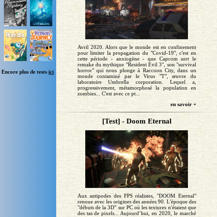
Avril 2020. Alors que le monde est en confinement
pour limiter la propagation du "Covid-19", c'est en
cette période - anxiogène - que Capcom sort le
remake du mythique "Resident Evil 3", son "survival
horror" qui nous plonge à Raccoon City, dans un
Encore plus de tests
ici
monde contaminé par le Virus "T", œuvre du
laboratoire Umbrella corporation. Lequel a,
progressivement, métamorphosé la population en
zombies... C'est avec ce pt...
en savoir +
[Test] - Doom Eternal
Aux antipodes des FPS réalistes, "DOOM Eternal"
renoue avec les origines des années 90. L'époque des
"débuts de la 3D" sur PC où les textures n'étaient que
des tas de pixels... Aujourd’hui, en 2020, le marché