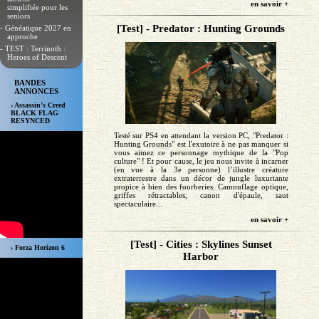
en savoir +
simplifiée pour les
seniors
[Test] - Predator : Hunting Grounds
- Généatique 2027 en
approche
- TEST : Terrinoth :
Heroes of Descent
BANDES
ANNONCES
› Assassin’s Creed
BLACK FLAG
RESYNCED
Testé sur PS4 en attendant la version PC, "Predator :
Hunting Grounds" est l'exutoire à ne pas manquer si
vous aimez ce personnage mythique de la "Pop
culture" ! Et pour cause, le jeu nous invite à incarner
(en vue à la 3e personne) l’illustre créature
extraterrestre dans un décor de jungle luxuriante
propice à bien des fourberies. Camouflage optique,
griffes rétractables, canon d'épaule, saut
spectaculaire...
en savoir +
[Test] - Cities : Skylines Sunset
› Forza Horizon 6
Harbor