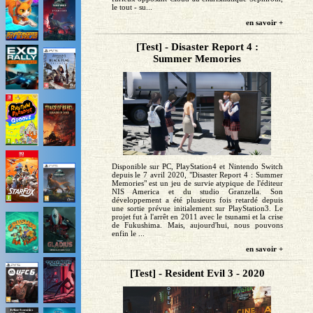
le tout - su...
en savoir +
[Test] - Disaster Report 4 :
Summer Memories
Disponible sur PC, PlayStation4 et Nintendo Switch
depuis le 7 avril 2020, "Disaster Report 4 : Summer
Memories" est un jeu de survie atypique de l'éditeur
NIS America et du studio Granzella. Son
développement a été plusieurs fois retardé depuis
une sortie prévue initialement sur PlayStation3. Le
projet fut à l'arrêt en 2011 avec le tsunami et la crise
de Fukushima. Mais, aujourd'hui, nous pouvons
enfin le ...
en savoir +
[Test] - Resident Evil 3 - 2020