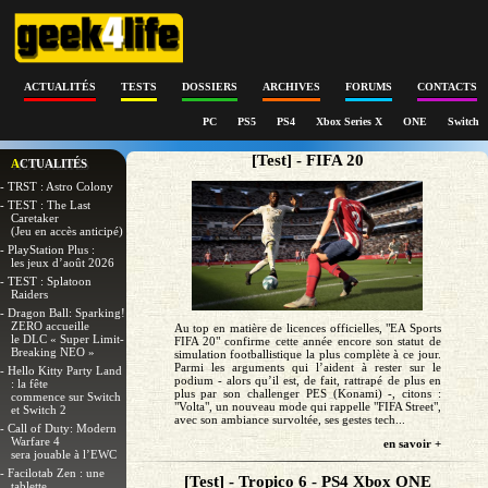
ACTUALITÉS
TESTS
DOSSIERS
ARCHIVES
FORUMS
CONTACTS
PC
PS5
PS4
Xbox Series X
ONE
Switch
[Test] - FIFA 20
ACTUALITÉS
- TRST : Astro Colony
- TEST : The Last
Caretaker
(Jeu en accès anticipé)
- PlayStation Plus :
les jeux d’août 2026
- TEST : Splatoon
Raiders
- Dragon Ball: Sparking!
ZERO accueille
Au top en matière de licences officielles, "EA Sports
le DLC « Super Limit-
FIFA 20" confirme cette année encore son statut de
Breaking NEO »
simulation footballistique la plus complète à ce jour.
Parmi les arguments qui l’aident à rester sur le
- Hello Kitty Party Land
podium - alors qu’il est, de fait, rattrapé de plus en
: la fête
plus par son challenger PES (Konami) -, citons :
commence sur Switch
"Volta", un nouveau mode qui rappelle "FIFA Street",
et Switch 2
avec son ambiance survoltée, ses gestes tech...
- Call of Duty: Modern
Warfare 4
en savoir +
sera jouable à l’EWC
- Facilotab Zen : une
[Test] - Tropico 6 - PS4 Xbox ONE
tablette