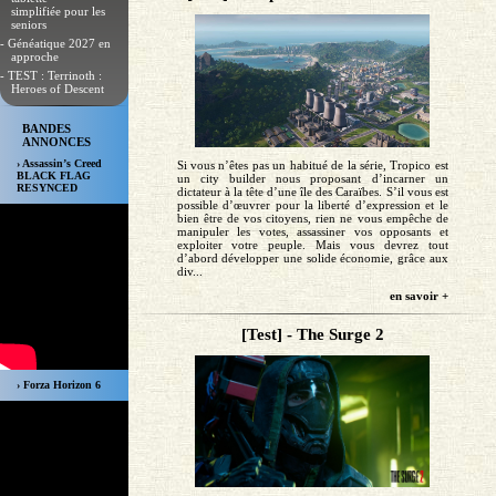
simplifiée pour les
seniors
- Généatique 2027 en
approche
- TEST : Terrinoth :
Heroes of Descent
BANDES
ANNONCES
› Assassin’s Creed
Si vous n’êtes pas un habitué de la série, Tropico est
BLACK FLAG
un city builder nous proposant d’incarner un
RESYNCED
dictateur à la tête d’une île des Caraïbes. S’il vous est
possible d’œuvrer pour la liberté d’expression et le
bien être de vos citoyens, rien ne vous empêche de
manipuler les votes, assassiner vos opposants et
exploiter votre peuple. Mais vous devrez tout
d’abord développer une solide économie, grâce aux
div...
en savoir +
[Test] - The Surge 2
› Forza Horizon 6