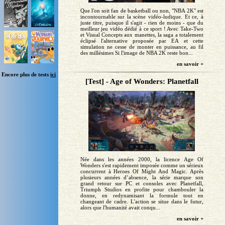
Que l'on soit fan de basketball ou non, "NBA 2K" est
incontournable sur la scène vidéo-ludique. Et ce, à
juste titre, puisque il s'agit - rien de moins - que du
meilleur jeu vidéo dédié à ce sport ! Avec Take-Two
et Visual Concepts aux manettes, la saga a totalement
éclipsé l'alternative proposée par EA et cette
simulation ne cesse de monter en puissance, au fil
des millésimes Si l'image de NBA 2K reste bon...
en savoir +
Encore plus de tests
ici
[Test] - Age of Wonders: Planetfall
Née dans les années 2000, la licence Age Of
Wonders s'est rapidement imposée comme un sérieux
concurrent à Heroes Of Might And Magic. Après
plusieurs années d’absence, la série marque son
grand retour sur PC et consoles avec Planetfall,
Triumph Studios en profite pour chambouler la
donne, en redynamisant la formule tout en
changeant de cadre. L'action se situe dans le futur,
alors que l'humanité avait conqu...
en savoir +