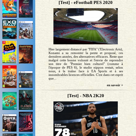
[Test] - eFootball PES 2020
Hier largement distancé par "FIFA" ('Electronic Arts),
Konami a su remonter la pente et proposé, ces
dernières années, des alternatives efficaces. Reste que
malgré cette bonne volonté et l'envie de reprendre
son titre de "Premier bien culturel" (comme à
l'époque de PES 6), le studio nippon restait, selon
nous, à la traîne face à EA Sports et à ses
innombrables licences officielles. C'est dans cet esprit
que...
en savoir +
[Test] - NBA 2K20