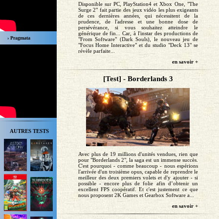
Disponible sur PC, PlayStation4 et Xbox One, "The
Surge 2" fait partie des jeux vidéo les plus exigeants
de ces dernières années, qui nécessitent de la
prudence, de l'adresse et une bonne dose de
persévérance, si vous souhaitez atteindre le
générique de fin... Car, à l'instar des productions de
› Pragmata
"From Software" (Dark Souls), le nouveau jeu de
"Focus Home Interactive" et du studio "Deck 13" se
révèle parfaite...
en savoir +
[Test] - Borderlands 3
AUTRES TESTS
Avec plus de 19 millions d'unités vendues, rien que
pour "Borderlands 2", la saga est un immense succès.
C'est pourquoi - comme beaucoup - nous espérions
l'arrivée d'un troisième opus, capable de reprendre le
meilleur des deux premiers volets et d'y ajouter - si
possible - encore plus de folie afin d’obtenir un
excellent FPS coopératif. Et c'est justement ce que
nous proposent 2K Games et Gearbox Software a...
en savoir +