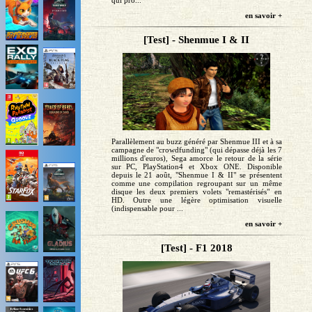
en savoir +
[Test] - Shenmue I & II
Parallèlement au buzz généré par Shenmue III et à sa
campagne de "crowdfunding" (qui dépasse déjà les 7
millions d'euros), Sega amorce le retour de la série
sur PC, PlayStation4 et Xbox ONE. Disponible
depuis le 21 août, "Shenmue I & II" se présentent
comme une compilation regroupant sur un même
disque les deux premiers volets "remastérisés" en
HD. Outre une légère optimisation visuelle
(indispensable pour ...
en savoir +
[Test] - F1 2018