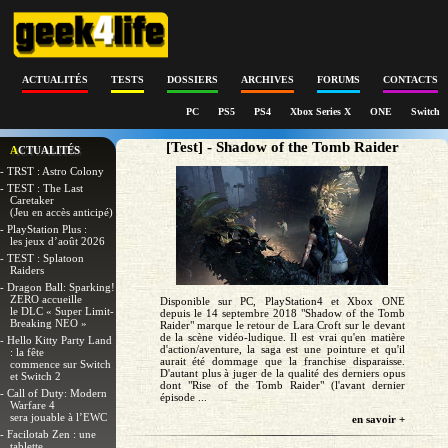
ACTUALITÉS
TESTS
DOSSIERS
ARCHIVES
FORUMS
CONTACTS
PC
PS5
PS4
Xbox Series X
ONE
Switch
[Test] - Shadow of the Tomb Raider
ACTUALITÉS
- TRST : Astro Colony
- TEST : The Last
Caretaker
(Jeu en accès anticipé)
- PlayStation Plus :
les jeux d’août 2026
- TEST : Splatoon
Raiders
- Dragon Ball: Sparking!
ZERO accueille
Disponible sur PC, PlayStation4 et Xbox ONE
le DLC « Super Limit-
depuis le 14 septembre 2018 "Shadow of the Tomb
Breaking NEO »
Raider" marque le retour de Lara Croft sur le devant
de la scène vidéo-ludique. Il est vrai qu'en matière
- Hello Kitty Party Land
d'action/aventure, la saga est une pointure et qu'il
: la fête
aurait été dommage que la franchise disparaisse.
commence sur Switch
D'autant plus à juger de la qualité des derniers opus
et Switch 2
dont "Rise of the Tomb Raider" (l'avant dernier
- Call of Duty: Modern
épisode ...
Warfare 4
sera jouable à l’EWC
en savoir +
- Facilotab Zen : une
tablette