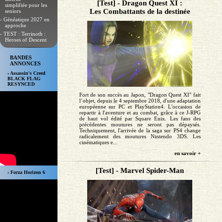
[Test] - Dragon Quest XI :
simplifiée pour les
Les Combattants de la destinée
seniors
- Généatique 2027 en
approche
- TEST : Terrinoth :
Heroes of Descent
BANDES
ANNONCES
› Assassin’s Creed
BLACK FLAG
RESYNCED
Fort de son succès au Japon, "Dragon Quest XI" fait
l’objet, depuis le 4 septembre 2018, d'une adaptation
européenne sur PC et PlayStation4. L'occasion de
repartir à l'aventure et au combat, grâce à ce J-RPG
de haut vol édité par Square Enix. Les fans des
précédentes moutures ne seront pas dépaysés.
Techniquement, l'arrivée de la saga sur PS4 change
radicalement des moutures Nintendo 3DS. Les
cinématiques e...
en savoir +
[Test] - Marvel Spider-Man
› Forza Horizon 6