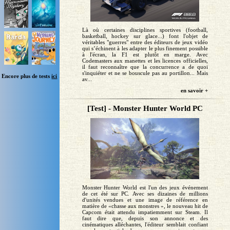
Là où certaines disciplines sportives (football,
basketball, hockey sur glace...) font l'objet de
véritables "guerres" entre des éditeurs de jeux vidéo
qui s’échinent à les adapter le plus finement possible
à l'écran, la F1 est plutôt en marge. Avec
Codemasters aux manettes et les licences officielles,
il faut reconnaître que la concurrence a de quoi
s'inquiéter et ne se bouscule pas au portillon... Mais
Encore plus de tests
ici
av...
en savoir +
[Test] - Monster Hunter World PC
Monster Hunter World est l'un des jeux événement
de cet été sur PC. Avec ses dizaines de millions
d'unités vendues et une image de référence en
matière de «chasse aux monstres », le nouveau hit de
Capcom était attendu impatiemment sur Steam. Il
faut dire que, depuis son annonce et des
cinématiques alléchantes, l'éditeur semblait confiant