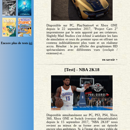
Disponible sur PC, PlayStation4 et Xbox ONE
depuis le 22 septembre 2017, "Project Cars 2"
impressionne par le soin apporté par ses créateurs.
Slightly Mad Studios s'est échiné à satisfaire les fans
de simulation et ceux du premier opus en offrant un
contenu indéniablement plus vaste et un réalisme
Encore plus de tests
ici
accru. Résultat : le jeu affiche des graphismes HD
spéctaculaires avec différentes vues (cockpit /
externes) et...
en savoir +
[Test] - NBA 2K18
Disponible simultanément sur PC, PS3, PS4, Xbox
360, Xbox ONE et Switch (version dématérialisée)
depuis le 15 septembre 2017, "NBA 2K18" nous
revient au mieux de sa forme avec un épisode
encore plus ambitieux. Si, à l'instar des jeux vidéo de