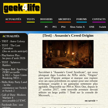
ACTUALITÉS
TESTS
DOSSIERS
ARCHIVES
FORUMS
CONTACTS
PC
PS5
PS4
Xbox Series X
ONE
Switch
[Test] - Assassin's Creed Origins
ACTUALITÉS
- TRST : Astro Colony
- TEST : The Last
Caretaker
(Jeu en accès anticipé)
- PlayStation Plus :
les jeux d’août 2026
- TEST : Splatoon
Raiders
- Dragon Ball: Sparking!
ZERO accueille
Succédant à "Assassin's Creed Syndicate", qui nous
le DLC « Super Limit-
plongeait dans Londres du XIXe siècle, "Origins"
Breaking NEO »
opte pour l'Égypte antique et marque une rupture
avec ses opus précédents en optant pour une refonte
- Hello Kitty Party Land
technique couplée à un gameplay nettement plus
: la fête
agréable. Disponible sur PS4 et Xbox One, depuis le
commence sur Switch
27 octobre 2017, cette nouvelle aventure devrait
et Switch 2
séduire un large public ! Testé sur la console de
- Call of Duty: Modern
Microsoft, ...
Warfare 4
sera jouable à l’EWC
en savoir +
- Facilotab Zen : une
tablette