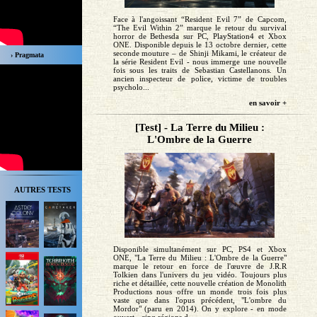
Face à l'angoissant “Resident Evil 7” de Capcom,
“The Evil Within 2” marque le retour du survival
horror de Bethesda sur PC, PlayStation4 et Xbox
ONE. Disponible depuis le 13 octobre dernier, cette
seconde mouture – de Shinji Mikami, le créateur de
› Pragmata
la série Resident Evil - nous immerge une nouvelle
fois sous les traits de Sebastian Castellanons. Un
ancien inspecteur de police, victime de troubles
psycholo...
en savoir +
[Test] - La Terre du Milieu :
L'Ombre de la Guerre
AUTRES TESTS
Disponible simultanément sur PC, PS4 et Xbox
ONE, "La Terre du Milieu : L'Ombre de la Guerre"
marque le retour en force de l'œuvre de J.R.R
Tolkien dans l'univers du jeu vidéo. Toujours plus
riche et détaillée, cette nouvelle création de Monolith
Productions nous offre un monde trois fois plus
vaste que dans l'opus précédent, "L'ombre du
Mordor" (paru en 2014). On y explore - en mode
ouvert - cinq régions d...