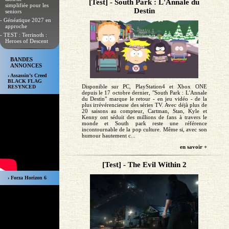
[Test] - South Park : L'Annale du
simplifiée pour les
Destin
seniors
- Généatique 2027 en
approche
- TEST : Terrinoth :
Heroes of Descent
BANDES
ANNONCES
› Assassin’s Creed
BLACK FLAG
Disponible sur PC, PlayStation4 et Xbox ONE
RESYNCED
depuis le 17 octobre dernier, "South Park : L'Annale
du Destin" marque le retour - en jeu vidéo - de la
plus irrévérencieuse des séries TV. Avec déjà plus de
20 saisons au compteur, Cartman, Stan, Kyle et
Kenny ont séduit des millions de fans à travers le
monde et South park reste une référence
incontournable de la pop culture. Même si, avec son
humour hautement c...
en savoir +
[Test] - The Evil Within 2
› Forza Horizon 6