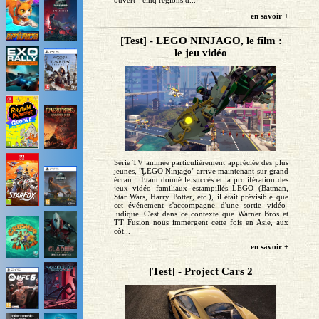
en savoir +
[Test] - LEGO NINJAGO, le film :
le jeu vidéo
Série TV animée particulièrement appréciée des plus
jeunes, "LEGO Ninjago" arrive maintenant sur grand
écran... Étant donné le succès et la prolifération des
jeux vidéo familiaux estampillés LEGO (Batman,
Star Wars, Harry Potter, etc.), il était prévisible que
cet événement s'accompagne d'une sortie vidéo-
ludique. C'est dans ce contexte que Warner Bros et
TT Fusion nous immergent cette fois en Asie, aux
côt...
en savoir +
[Test] - Project Cars 2