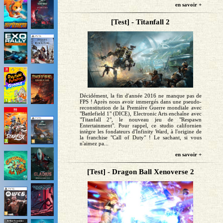
en savoir +
[Test] - Titanfall 2
Décidément, la fin d'année 2016 ne manque pas de
FPS ! Après nous avoir immergés dans une pseudo-
reconstitution de la Première Guerre mondiale avec
"Battlefield 1" (DICE), Electronic Arts enchaîne avec
"Titanfall 2", le nouveau jeu de "Respawn
Entertainment". Pour rappel, ce studio californien
intègre les fondateurs d'Infinity Ward, à l'origine de
la franchise "Call of Duty" ! Le sachant, si vous
n'aimez pa...
en savoir +
[Test] - Dragon Ball Xenoverse 2