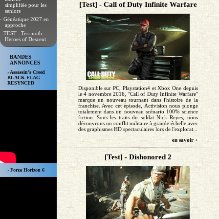
[Test] - Call of Duty Infinite Warfare
simplifiée pour les
seniors
- Généatique 2027 en
approche
- TEST : Terrinoth :
Heroes of Descent
BANDES
ANNONCES
› Assassin’s Creed
BLACK FLAG
RESYNCED
Disponible sur PC, Playstation4 et Xbox One depuis
le 4 novembre 2016, "Call of Duty Infinite Warfare"
marque un nouveau tournant dans l'histoire de la
franchise. Avec cet épisode, Activision nous plonge
totalement dans un nouveau scénario 100% science
fiction. Sous les traits du soldat Nick Reyes, nous
découvrons un conflit militaire à grande échelle avec
des graphismes HD spectaculaires lors de l'explorat...
en savoir +
[Test] - Dishonored 2
› Forza Horizon 6