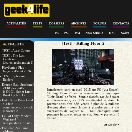
ACTUALITÉS
TESTS
DOSSIERS
ARCHIVES
FORUMS
CONTACTS
PC
PS5
PS4
Xbox Series X
ONE
Switch
[Test] - Killing Floor 2
ACTUALITÉS
- TRST : Astro Colony
- TEST : The Last
Caretaker
(Jeu en accès anticipé)
- PlayStation Plus :
les jeux d’août 2026
- TEST : Splatoon
Raiders
- Dragon Ball: Sparking!
ZERO accueille
Initialement sorti en avril 2015 sur PC (via Steam),
le DLC « Super Limit-
"Killing Floor 2" est le concurrent du mythique
Breaking NEO »
"Left4Dead" de Valve. Simple d'accès, rapide à jouer
- Hello Kitty Party Land
et ultra-nerveux, ce FPS survitaminé – dont le
: la fête
premier opus s'est déjà vendu à plus de 3 millions
commence sur Switch
d'exemplaires - nous invite à prendre part à des
et Switch 2
successions de vagues où il faut éradiquer toute
présence hostile et rester en vie. Pour y parvenir, à
- Call of Duty: Modern
vous d...
Warfare 4
sera jouable à l’EWC
en savoir +
- Facilotab Zen : une
tablette