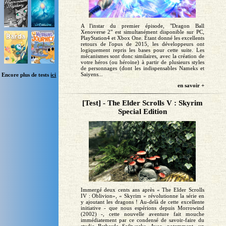
A l'instar du premier épisode, "Dragon Ball
Xenoverse 2" est simultanément disponible sur PC,
PlayStation4 et Xbox One. Étant donné les excellents
retours de l'opus de 2015, les développeurs ont
logiquement repris les bases pour cette suite. Les
mécanismes sont donc similaires, avec la création de
votre héros (ou héroïne) à partir de plusieurs styles
de personnages (dont les indispensables Nameks et
Saiyens...
Encore plus de tests
ici
en savoir +
[Test] - The Elder Scrolls V : Skyrim
Special Edition
Immergé deux cents ans après « The Elder Scrolls
IV : Oblivion», « Skyrim » révolutionne la série en
y ajoutant les dragons ! Au-delà de cette excellente
initiative - que nous espérions depuis Morrowind
(2002) -, cette nouvelle aventure fait mouche
immédiatement par ce condensé de savoir-faire du
studio Bethesda Softworks. Avec, notamment, un