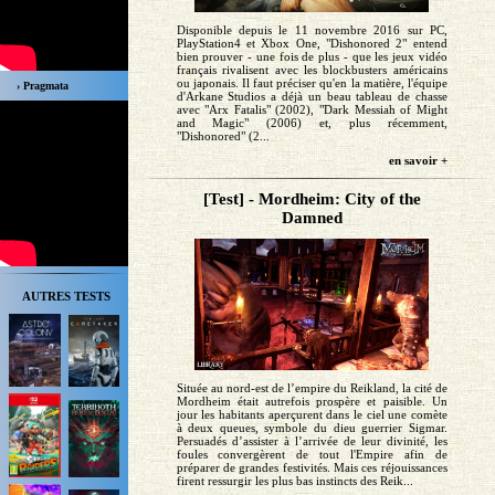
Disponible depuis le 11 novembre 2016 sur PC,
PlayStation4 et Xbox One, "Dishonored 2" entend
bien prouver - une fois de plus - que les jeux vidéo
français rivalisent avec les blockbusters américains
ou japonais. Il faut préciser qu'en la matière, l'équipe
› Pragmata
d'Arkane Studios a déjà un beau tableau de chasse
avec "Arx Fatalis" (2002), "Dark Messiah of Might
and Magic" (2006) et, plus récemment,
"Dishonored" (2...
en savoir +
[Test] - Mordheim: City of the
Damned
AUTRES TESTS
Située au nord-est de l’empire du Reikland, la cité de
Mordheim était autrefois prospère et paisible. Un
jour les habitants aperçurent dans le ciel une comète
à deux queues, symbole du dieu guerrier Sigmar.
Persuadés d’assister à l’arrivée de leur divinité, les
foules convergèrent de tout l'Empire afin de
préparer de grandes festivités. Mais ces réjouissances
firent ressurgir les plus bas instincts des Reik...