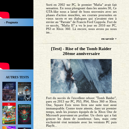
Sorti en 2002 sur PC, le premier "Mafia" avait fait
sensation. En nous plongeant dans les années 30, Ce
GTA-like nous a laissé de bons souvenirs avec ses
phases d'action musclées, ses courses poursuites en
vieux tacots et ses dialogues qui n'avaient rien à
envier au “Parrain” de Francis Ford Coppola. Fort de
› Pragmata
ce succès, "Mafia II" a vu le jour en 2010 sur PC,
PS3 et Xbox 360. Là encore, nous avons pu nous
im...
en savoir +
[Test] - Rise of the Tomb Raider
20ème anniversaire
AUTRES TESTS
Fort du succès de l'excellent reboot "Tomb Raider",
paru en 2013 sur PC, PS3, PS4, Xbox 360 et Xbox
One, Square Enix nous livre une suite tout aussi
immanquable. Contre toute attente, dans un premier
temps, seuls les joueurs équipés de la Xbox One de
Microsoft pouvaient en profiter. Un choix qui a fait
grincer les dents de nombreux fans, mais cette
exclusivité s'est terminée avec les versions PC puis
PlaySt...