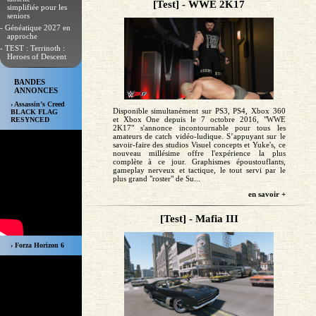
[Test] - WWE 2K17
simplifiée pour les
seniors
- Généatique 2027 en
approche
- TEST : Terrinoth :
Heroes of Descent
BANDES
ANNONCES
› Assassin’s Creed
Disponible simultanément sur PS3, PS4, Xbox 360
BLACK FLAG
et Xbox One depuis le 7 octobre 2016, "WWE
RESYNCED
2K17" s'annonce incontournable pour tous les
amateurs de catch vidéo-ludique. S’appuyant sur le
savoir-faire des studios Visuel concepts et Yuke's, ce
nouveau millésime offre l'expérience la plus
complète à ce jour. Graphismes époustouflants,
gameplay nerveux et tactique, le tout servi par le
plus grand "roster" de Su...
en savoir +
[Test] - Mafia III
› Forza Horizon 6