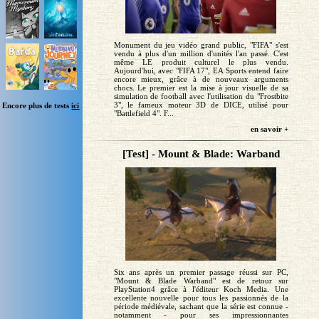
Monument du jeu vidéo grand public, "FIFA" s'est
vendu à plus d'un million d'unités l'an passé. C'est
même LE produit culturel le plus vendu.
Aujourd'hui, avec "FIFA 17", EA Sports entend faire
encore mieux, grâce à de nouveaux arguments
chocs. Le premier est la mise à jour visuelle de sa
simulation de football avec l'utilisation du "Frostbite
3", le fameux moteur 3D de DICE, utilisé pour
Encore plus de tests
ici
"Battlefield 4". F...
en savoir +
[Test] - Mount & Blade: Warband
Six ans après un premier passage réussi sur PC,
"Mount & Blade Warband" est de retour sur
PlayStation4 grâce à l'éditeur Koch Media. Une
excellente nouvelle pour tous les passionnés de la
période médiévale, sachant que la série est connue -
notamment - pour ses impressionnantes