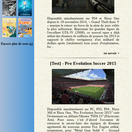
Disponible simultanément sur PS4 et Xbox One
depuis le 18 novembre 2014, « Grand Theft Auto V
» marque le retour en force de la série de jeux vidéo
la plus sulfureuse. Reprenant les grandes lignes de
l'excellent GTA IV (2008), ce nouvel opus a déjà
séduit des dizaines de millions de joueurs fin 2013 et
rapporté le chiffre vertigineux d'un milliard de
dollars après (seulement) trois jours d'exploitation,
Encore plus de tests
ici
lor...
en savoir +
[Test] - Pro Evolution Soccer 2015
Disponible simultanément sur PC, PS3, PS4, Xbox
360 et Xbox One, "Pro Evolution Soccer 2015" crée
l'évènement en défiant l'illustre "FIFA 15" (Electronic
Arts). Pour nous, c’est d’abord l'occasion de
retrouver le savoir-faire des équipes de Konami
agrémenté du nouveau moteur Fox Engine utilisé,
notamment, pour "Metal Gear Solid V : Ground