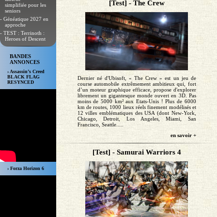
[Test] - The Crew
simplifiée pour les
seniors
- Généatique 2027 en
approche
- TEST : Terrinoth :
Heroes of Descent
BANDES
ANNONCES
› Assassin’s Creed
BLACK FLAG
Dernier né d'Ubisoft, « The Crew » est un jeu de
RESYNCED
course automobile extrêmement ambitieux qui, fort
d’un moteur graphique efficace, propose d'explorer
librement un gigantesque monde ouvert en 3D. Pas
moins de 5000 km² aux Etats-Unis ! Plus de 6000
km de routes, 1000 lieux réels finement modélisés et
12 villes emblématiques des USA (dont New-York,
Chicago, Detroit, Los Angeles, Miami, San
Francisco, Seattle.....
en savoir +
[Test] - Samurai Warriors 4
› Forza Horizon 6