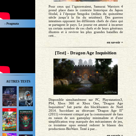
Pour ceux qui l’ignoreraient, Samurai Warriors 4
prend place dans le contexte historique du Japon
féodal, à l’époque Sengoku (milieu du quinzième
siècle jusqu’à la fin du seizième). Des guerres
intestines opposent les différents chefs de clans qui
› Pragmata
se partagent le pays. Le joueur est amené à incarner
un certain nombre de ces chefs et de leurs généraux
illustres et à revivre les plus grandes batailles de
cett...
en savoir +
[Test] - Dragon Age Inquisition
AUTRES TESTS
Disponible simultanément sur PC, Playstatation3,
PS4, Xbox 360 et Xbox One, "Dragon Age
Inquisition" fait partie des blockbusters de Noël
2014. Succédant au décevant "Dragon Age II"
(2011) vivement critiqué par la communauté de fans
en raison de son gameplay minimaliste et d'une
simplification trop marquée des mécanismes de jeu,
ce troisième opus entend redorer le blason des
productions BioWare. Testé à par...
en savoir +