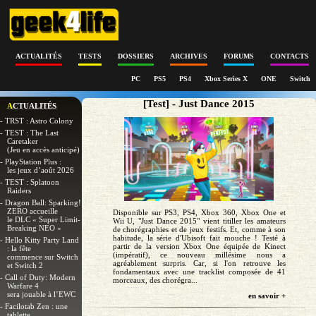
ACTUALITÉS
TESTS
DOSSIERS
ARCHIVES
FORUMS
CONTACTS
PC
PS5
PS4
Xbox Series X
ONE
Switch
[Test] - Just Dance 2015
ACTUALITÉS
- TRST : Astro Colony
- TEST : The Last
Caretaker
(Jeu en accès anticipé)
- PlayStation Plus :
les jeux d’août 2026
- TEST : Splatoon
Raiders
- Dragon Ball: Sparking!
ZERO accueille
Disponible sur PS3, PS4, Xbox 360, Xbox One et
le DLC « Super Limit-
Wii U, "Just Dance 2015" vient titiller les amateurs
Breaking NEO »
de chorégraphies et de jeux festifs. Et, comme à son
habitude, la série d'Ubisoft fait mouche ! Testé à
- Hello Kitty Party Land
partir de la version Xbox One équipée de Kinect
: la fête
(impératif), ce nouveau millésime nous a
commence sur Switch
agréablement surpris. Car, si l'on retrouve les
et Switch 2
fondamentaux avec une tracklist composée de 41
- Call of Duty: Modern
morceaux, des chorégra...
Warfare 4
sera jouable à l’EWC
en savoir +
- Facilotab Zen : une
tablette