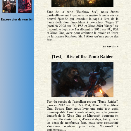
Fans de la série "Rainbow Six", nous étions
particulièrement impatients de mettre la main sur ce
nouvel épisode qui introduit la saga à l'ère de la
Encore plus de tests
ici
haute définition. Succèdant à l'excellent "Vegas 2"
(sorti en 2008 sur PC, PS3 et Xbox 360) "Siege" est
disponible depuis le 1er décembre 2015 sur PC, PS4
et Xbox One, avec pour ambition le retour en force
de la licence Rainbow Six ! Alors qu’une partie des
fans...
en savoir +
[Test] - Rise of the Tomb Raider
Fort du succès de l'excellent reboot "Tomb Raider",
paru en 2013 sur PC, PS3, PS4, Xbox 360 et Xbox
One, Square Enix nous livre une suite tout aussi
immanquable. Contre toute attente, seuls les joueurs
équipés de la Xbox One de Microsoft pourront en
profiter. Un choix qui a, d’ores et déjà, fait grincer
les dents de nombreux fans, mais cette exclusivité
s'annonce salutaire pour aider Microsoft à
commerciali...