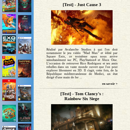
[Test] - Just Cause 3
Réalisé par Avalanche Studios à qui l'on doit
notamment le jeu vidéo "Mad Max" et édité par
Square Enix, ce troisième opus nous arrive
simultanément sur PC, PlayStation4 et Xbox One.
L'occasion de retrouver Rico Rodriguez et ses amis
rebelles dans un vaste monde ouvert que l'on peut
explorer librement en 3D. Il s'agit, cette fois, de la
République méditerranéenne de Medici, un état
dirigé d'une main de fer ...
en savoir +
[Test] - Tom Clancy's :
Rainbow Six Siege