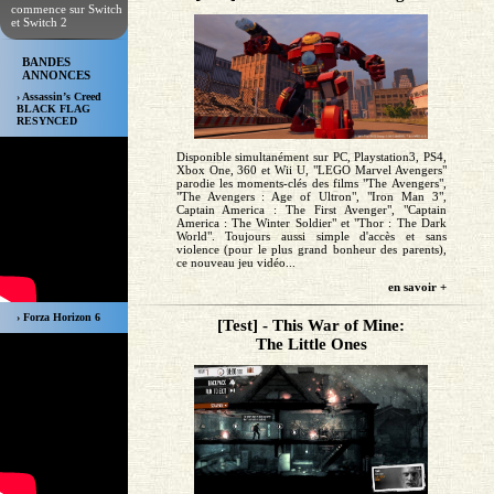
commence sur Switch
et Switch 2
BANDES
ANNONCES
› Assassin’s Creed
BLACK FLAG
RESYNCED
Disponible simultanément sur PC, Playstation3, PS4,
Xbox One, 360 et Wii U, "LEGO Marvel Avengers"
parodie les moments-clés des films "The Avengers",
"The Avengers : Age of Ultron", "Iron Man 3",
Captain America : The First Avenger", "Captain
America : The Winter Soldier" et "Thor : The Dark
World". Toujours aussi simple d'accès et sans
violence (pour le plus grand bonheur des parents),
ce nouveau jeu vidéo...
en savoir +
› Forza Horizon 6
[Test] - This War of Mine:
The Little Ones