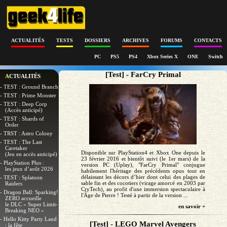
ACTUALITÉS
TESTS
DOSSIERS
ARCHIVES
FORUMS
CONTACTS
PC
PS5
PS4
Xbox Series X
ONE
Switch
[Test] - FarCry Primal
ACTUALITÉS
- TEST : Ground Branch
- TEST : Prime Monster
- TEST : Deep Corp
(Accès anticipé)
- TEST : Shards of
Order
- TRST : Astro Colony
- TEST : The Last
Caretaker
Disponible sur PlayStation4 et Xbox One depuis le
(Jeu en accès anticipé)
23 février 2016 et bientôt suivi (le 1er mars) de la
- PlayStation Plus :
version PC (Uplay), "FarCry Primal" conjugue
les jeux d’août 2026
habilement l'héritage des précédents opus tout en
délaissant les décors d’hier dont celui des plages de
- TEST : Splatoon
sable fin et des cocotiers (virage amorcé en 2003 par
Raiders
CryTech), au profit d'une immersion spectaculaire à
- Dragon Ball: Sparking!
l'Ȃge de Pierre ! Testé à partir de la version ...
ZERO accueille
le DLC « Super Limit-
en savoir +
Breaking NEO »
- Hello Kitty Party Land
[Test] - LEGO Marvel Avengers
: la fête