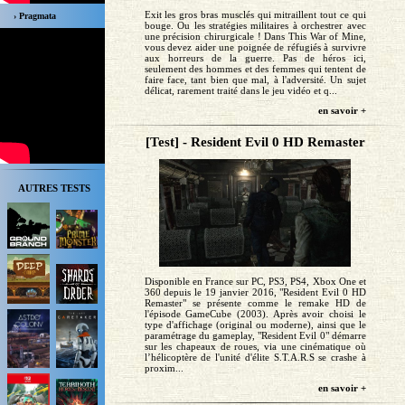
Exit les gros bras musclés qui mitraillent tout ce qui
› Pragmata
bouge. Ou les stratégies militaires à orchestrer avec
une précision chirurgicale ! Dans This War of Mine,
vous devez aider une poignée de réfugiés à survivre
aux horreurs de la guerre. Pas de héros ici,
seulement des hommes et des femmes qui tentent de
faire face, tant bien que mal, à l'adversité. Un sujet
délicat, rarement traité dans le jeu vidéo et q...
en savoir +
[Test] - Resident Evil 0 HD Remaster
AUTRES TESTS
Disponible en France sur PC, PS3, PS4, Xbox One et
360 depuis le 19 janvier 2016, "Resident Evil 0 HD
Remaster" se présente comme le remake HD de
l'épisode GameCube (2003). Après avoir choisi le
type d'affichage (original ou moderne), ainsi que le
paramétrage du gameplay, "Resident Evil 0" démarre
sur les chapeaux de roues, via une cinématique où
l’hélicoptère de l'unité d'élite S.T.A.R.S se crashe à
proxim...
en savoir +