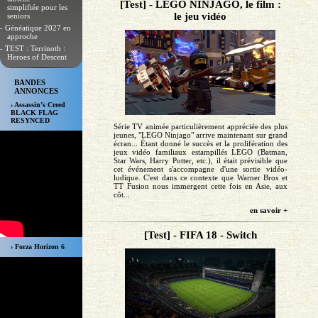
[Test] - LEGO NINJAGO, le film :
simplifiée pour les
le jeu vidéo
seniors
- Généatique 2027 en
approche
- TEST : Terrinoth :
Heroes of Descent
BANDES
ANNONCES
› Assassin’s Creed
BLACK FLAG
RESYNCED
Série TV animée particulièrement appréciée des plus
jeunes, "LEGO Ninjago" arrive maintenant sur grand
écran... Étant donné le succès et la prolifération des
jeux vidéo familiaux estampillés LEGO (Batman,
Star Wars, Harry Potter, etc.), il était prévisible que
cet événement s'accompagne d'une sortie vidéo-
ludique. C'est dans ce contexte que Warner Bros et
TT Fusion nous immergent cette fois en Asie, aux
côt...
en savoir +
[Test] - FIFA 18 - Switch
› Forza Horizon 6