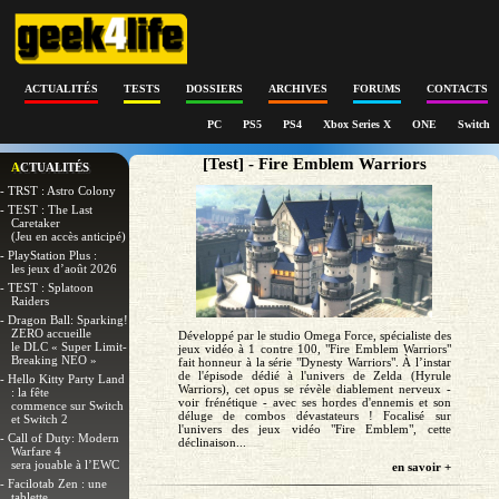
ACTUALITÉS
TESTS
DOSSIERS
ARCHIVES
FORUMS
CONTACTS
PC
PS5
PS4
Xbox Series X
ONE
Switch
[Test] - Fire Emblem Warriors
ACTUALITÉS
- TRST : Astro Colony
- TEST : The Last
Caretaker
(Jeu en accès anticipé)
- PlayStation Plus :
les jeux d’août 2026
- TEST : Splatoon
Raiders
- Dragon Ball: Sparking!
ZERO accueille
Développé par le studio Omega Force, spécialiste des
le DLC « Super Limit-
jeux vidéo à 1 contre 100, "Fire Emblem Warriors"
Breaking NEO »
fait honneur à la série "Dynesty Warriors". À l’instar
de l'épisode dédié à l'univers de Zelda (Hyrule
- Hello Kitty Party Land
Warriors), cet opus se révèle diablement nerveux -
: la fête
voir frénétique - avec ses hordes d'ennemis et son
commence sur Switch
déluge de combos dévastateurs ! Focalisé sur
et Switch 2
l'univers des jeux vidéo "Fire Emblem", cette
- Call of Duty: Modern
déclinaison...
Warfare 4
sera jouable à l’EWC
en savoir +
- Facilotab Zen : une
tablette