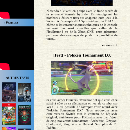
Nintendo a le vent en poupe avec le franc succès de
sa nouvelle console hybride. En témoignent les
nombreux éditeurs tiers qui adaptent leurs jeux à la
Switch. A l’exemple d'EA Sports éditeur de FIFA 18 !
› Pragmata
Même si les caractéristiques techniques de la console
ne sont pas aussi musclées que celles de la
PlayStation4 ou de la Xbox ONE, cette adaptation
part avec des avantages de poids : la possibilité de
jouer...
en savoir +
[Test] - Pokkén Tounament DX
AUTRES TESTS
Si vous aimez l'univers "Pokémon" et que vous étiez
passé à côté de sa déclinaison en jeu de combat sur
Wii U, il est possible de rattraper votre retard avec
"Pokkén Tounament DX". Nous retrouvons avec
cette version Switch tout le contenu de l'épisode
originel, améliorées pour l'occasion avec par l'ajout
de cinq nouveaux combattants : Archéduc, Cizayox,
Cradopaud, Pingoléon et Darkrai. Soit plus de 20
Pokém...