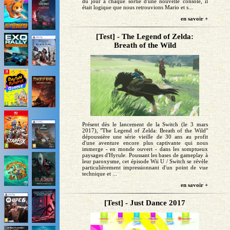
du jour à chaque sortie d'une nouvelle console, il
était logique que nous retrouvions Mario et s...
en savoir +
[Test] - The Legend of Zelda:
Breath of the Wild
Présent dès le lancement de la Switch (le 3 mars
2017), "The Legend of Zelda: Breath of the Wild"
dépoussière une série vieille de 30 ans au profit
d'une aventure encore plus captivante qui nous
immerge - en monde ouvert - dans les somptueux
paysages d'Hyrule. Poussant les bases de gameplay à
leur paroxysme, cet épisode Wii U / Switch se révèle
particulièrement impressionnant d'un point de vue
technique et ...
en savoir +
[Test] - Just Dance 2017