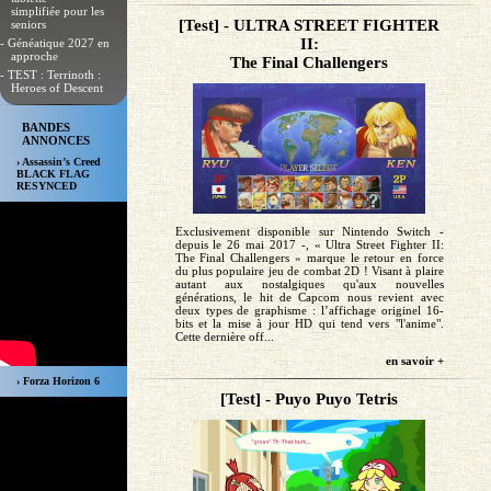
simplifiée pour les
[Test] - ULTRA STREET FIGHTER
seniors
II:
- Généatique 2027 en
approche
The Final Challengers
- TEST : Terrinoth :
Heroes of Descent
BANDES
ANNONCES
› Assassin’s Creed
BLACK FLAG
RESYNCED
Exclusivement disponible sur Nintendo Switch -
depuis le 26 mai 2017 -, « Ultra Street Fighter II:
The Final Challengers » marque le retour en force
du plus populaire jeu de combat 2D ! Visant à plaire
autant aux nostalgiques qu'aux nouvelles
générations, le hit de Capcom nous revient avec
deux types de graphisme : l’affichage originel 16-
bits et la mise à jour HD qui tend vers "l'anime".
Cette dernière off...
en savoir +
› Forza Horizon 6
[Test] - Puyo Puyo Tetris