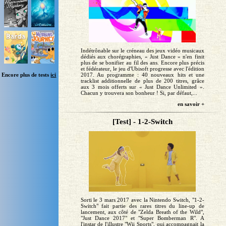
Indétrônable sur le créneau des jeux vidéo musicaux
dédiés aux chorégraphies, « Just Dance » n'en finit
plus de se bonifier au fil des ans. Encore plus précis
et fédérateur, le jeu d'Ubisoft progresse avec l'édition
Encore plus de tests
ici
2017. Au programme : 40 nouveaux hits et une
tracklist additionnelle de plus de 200 titres, grâce
aux 3 mois offerts sur « Just Dance Unlimited ».
Chacun y trouvera son bonheur ! Si, par défaut,...
en savoir +
[Test] - 1-2-Switch
Sorti le 3 mars 2017 avec la Nintendo Switch, "1-2-
Switch" fait partie des rares titres du line-up de
lancement, aux côté de "Zelda Breath of the Wild",
"Just Dance 2017" et "Super Bomberman R". A
l'instar de l'illustre "Wii Sports", qui accompagnait la