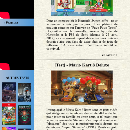
Dans un contexte où la Nintendo Switch offre - pour
› Pragmata
le moment - très peu de jeux, il est plaisant de
pouvoir compter sur l'arrivée de "Puyo Puyo Tetris".
Disponible sur la nouvelle console hybride de
Nintendo et la PS4 de Sony (depuis le 28 avril
2017), ce croisement improbable entre deux univers
devrait plaire aux fans de casse-têtes et de jeux de
réflexion ! Articulé autour d'un menu intuitif et
convivial...
en savoir +
[Test] - Mario Kart 8 Deluxe
AUTRES TESTS
Irremplaçable Mario Kart ! Rares sont les jeux vidéo
qui atteignent un tel niveau de convivialité et de fun
pour jouer en famille ou entre amis. A tel point que
le jeu de course de Nintendo s'est imposé comme un
"classique" des jeux intergénérationnels depuis ses
débuts sur "Super Nintendo" (1991). Remis au goût