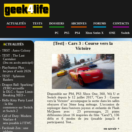
ACTUALITÉS
TESTS
DOSSIERS
ARCHIVES
FORUMS
CONTACTS
PC
PS5
PS4
Xbox Series X
ONE
Switch
[Test] - Cars 3 : Course vers la
ACTUALITÉS
Victoire
- TRST : Astro Colony
- TEST : The Last
Caretaker
(Jeu en accès anticipé)
- PlayStation Plus :
les jeux d’août 2026
- TEST : Splatoon
Raiders
- Dragon Ball: Sparking!
ZERO accueille
le DLC « Super Limit-
Disponible sur PS4, PS3 Xbox One, 360, Wii U et
Breaking NEO »
Switch depuis le 12 juillet 2017, “Cars 3 : Course
- Hello Kitty Party Land
vers la Victoire” accompagne la sortie dans les salles
: la fête
obscures d’un 3ème long métrage. L'occasion de
commence sur Switch
replonger dans l'univers joyeux et enfantin de Flash
et Switch 2
McQueen avec : 23 personnages, 21 pistes
différentes (dont 16 inspirées du film "Cars3"), 136
- Call of Duty: Modern
défis et 6 modes de jeu (jouable jusqu'à 4
Warfare 4
participants). Test...
sera jouable à l’EWC
- Facilotab Zen : une
en savoir +
tablette