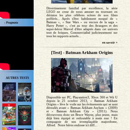
Divertissement familial par excellence, la série
LEGO ne cesse de nous amuser en tournant en
dérision les plus célèbres scènes de nos films
préférés... Après s'être habilement moqué de «
Batman », « Star Wars » ou encore de la saga «
› Pragmata
Harry Potter », c'est au tour des Avangers et des
super-héros Marvel d'être adaptés dans cet univers
tout de briques. Commercialisé judicieusement sur
tous les supports actuels...
en savoir +
[Test] - Batman Arkham Origins
AUTRES TESTS
Disponible sur PC, Playstation3, Xbox 360 et Wii U
depuis le 25 octobre 2013, « Batman Arkham
Origins » lève le voile sur les évènements qui se sont
déroulés avant « Batman Arkham Asylum » (2009)
et « Batman Arkham City » (2011). Nous
découvrons donc un Bruce Wayne, plus jeune, mais
déjà bien équipé et redoutable à main nue ! En
compagnie de son irremplaçable majordome,
Alfred. Notre héros endosse ici diff...