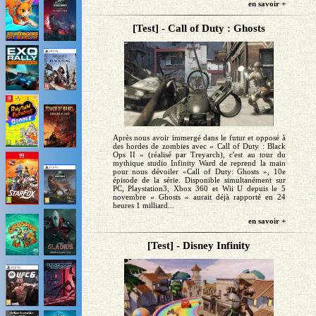
en savoir +
[Test] - Call of Duty : Ghosts
Après nous avoir immergé dans le futur et opposé à
des hordes de zombies avec « Call of Duty : Black
Ops II » (réalisé par Treyarch), c'est au tour du
mythique studio Infinity Ward de reprend la main
pour nous dévoiler «Call of Duty: Ghosts », 10e
épisode de la série. Disponible simultanément sur
PC, Playstation3, Xbox 360 et Wii U depuis le 5
novembre « Ghosts » aurait déjà rapporté en 24
heures 1 milliard...
en savoir +
[Test] - Disney Infinity