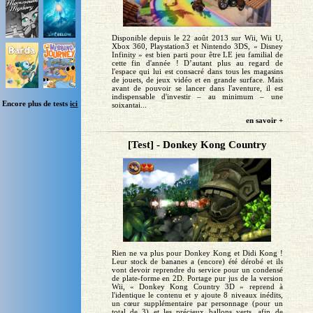
Disponible depuis le 22 août 2013 sur Wii, Wii U,
Xbox 360, Playstation3 et Nintendo 3DS, « Disney
Infinity » est bien parti pour être LE jeu familial de
cette fin d'année ! D’autant plus au regard de
l'espace qui lui est consacré dans tous les magasins
de jouets, de jeux vidéo et en grande surface. Mais
avant de pouvoir se lancer dans l'aventure, il est
indispensable d'investir – au minimum – une
Encore plus de tests
ici
soixantai...
en savoir +
[Test] - Donkey Kong Country
Rien ne va plus pour Donkey Kong et Didi Kong !
Leur stock de bananes a (encore) été dérobé et ils
vont devoir reprendre du service pour un condensé
de plate-forme en 2D. Portage pur jus de la version
Wii, « Donkey Kong Country 3D » reprend à
l'identique le contenu et y ajoute 8 niveaux inédits,
un cœur supplémentaire par personnage (pour un
total de 3) et les précieux ballons verts, afin de