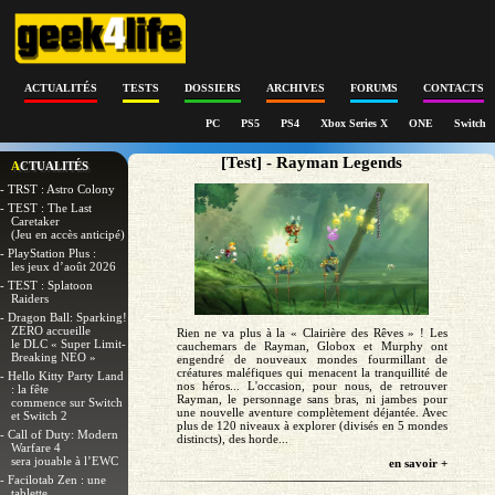
ACTUALITÉS
TESTS
DOSSIERS
ARCHIVES
FORUMS
CONTACTS
PC
PS5
PS4
Xbox Series X
ONE
Switch
[Test] - Rayman Legends
ACTUALITÉS
- TRST : Astro Colony
- TEST : The Last
Caretaker
(Jeu en accès anticipé)
- PlayStation Plus :
les jeux d’août 2026
- TEST : Splatoon
Raiders
- Dragon Ball: Sparking!
ZERO accueille
Rien ne va plus à la « Clairière des Rêves » ! Les
le DLC « Super Limit-
cauchemars de Rayman, Globox et Murphy ont
Breaking NEO »
engendré de nouveaux mondes fourmillant de
créatures maléfiques qui menacent la tranquillité de
- Hello Kitty Party Land
nos héros... L'occasion, pour nous, de retrouver
: la fête
Rayman, le personnage sans bras, ni jambes pour
commence sur Switch
une nouvelle aventure complètement déjantée. Avec
et Switch 2
plus de 120 niveaux à explorer (divisés en 5 mondes
- Call of Duty: Modern
distincts), des horde...
Warfare 4
sera jouable à l’EWC
en savoir +
- Facilotab Zen : une
tablette