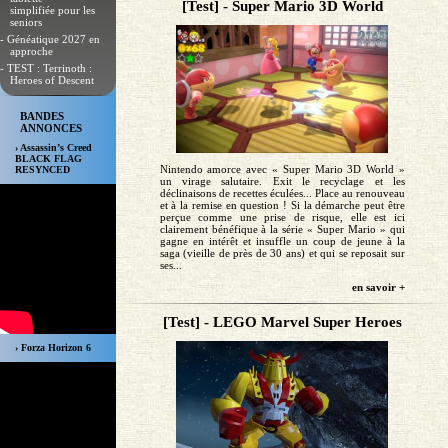
[Test] - Super Mario 3D World
simplifiée pour les
seniors
- Généatique 2027 en
approche
- TEST : Terrinoth :
Heroes of Descent
BANDES
ANNONCES
› Assassin’s Creed
BLACK FLAG
Nintendo amorce avec « Super Mario 3D World »
RESYNCED
un virage salutaire. Exit le recyclage et les
déclinaisons de recettes éculées... Place au renouveau
et à la remise en question ! Si la démarche peut être
perçue comme une prise de risque, elle est ici
clairement bénéfique à la série « Super Mario » qui
gagne en intérêt et insuffle un coup de jeune à la
saga (vieille de près de 30 ans) et qui se reposait sur
ses...
en savoir +
[Test] - LEGO Marvel Super Heroes
› Forza Horizon 6