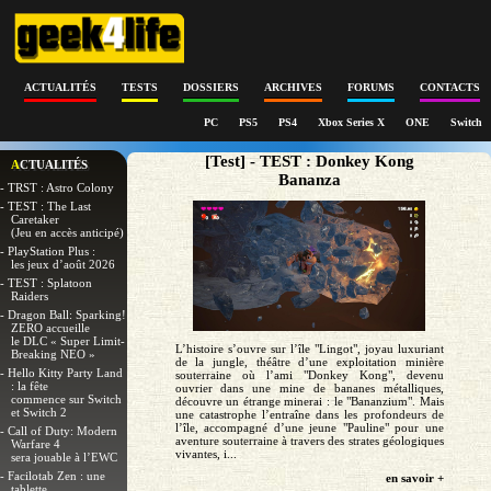
ACTUALITÉS
TESTS
DOSSIERS
ARCHIVES
FORUMS
CONTACTS
PC
PS5
PS4
Xbox Series X
ONE
Switch
[Test] - TEST : Donkey Kong
ACTUALITÉS
Bananza
- TRST : Astro Colony
- TEST : The Last
Caretaker
(Jeu en accès anticipé)
- PlayStation Plus :
les jeux d’août 2026
- TEST : Splatoon
Raiders
- Dragon Ball: Sparking!
ZERO accueille
le DLC « Super Limit-
L’histoire s’ouvre sur l’île "Lingot", joyau luxuriant
Breaking NEO »
de la jungle, théâtre d’une exploitation minière
- Hello Kitty Party Land
souterraine où l’ami "Donkey Kong", devenu
: la fête
ouvrier dans une mine de bananes métalliques,
commence sur Switch
découvre un étrange minerai : le "Bananzium". Mais
et Switch 2
une catastrophe l’entraîne dans les profondeurs de
l’île, accompagné d’une jeune "Pauline" pour une
- Call of Duty: Modern
aventure souterraine à travers des strates géologiques
Warfare 4
vivantes, i...
sera jouable à l’EWC
- Facilotab Zen : une
en savoir +
tablette