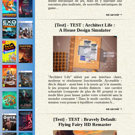
même mécanique de jeu, mais en y injectant une
narration plus maîtrisée, de nouvelles mécaniques de
game...
en savoir +
[Test] - TEST : Architect Life :
A House Design Simulator
"Architect Life" séduit par son interface claire,
moderne et résolument fonctionnelle. Accessible -
dès le départ - aussi bien à la souris qu’à la manette,
le jeu propose deux modes distincts : une carrière
scénarisée (composée de plus de 60 projets) et un
mode libre pour laisser parler votre créativité sans la
moindre contrainte ! Dans le mode carrière, chaque
mission vous pousse à équilibrer contraintes b...
en savoir +
[Test] - TEST : Bravely Default:
Flying Fairy HD Remaster