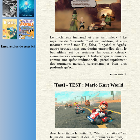
Le pitch reste inchangé et c’est tant mieux ! Le
royaume de "Luxendarc" est en perdition, et vous
incarnez tour à tour Tiz, Edea, Ringabel et Agnès,
Encore plus de tests
ici
quatre protagonistes aux destins entremêlés, dont le
but ultime est de restaurer les quatre cristaux
élémentaires corrompus. L’histoire, qui commence
comme une quête traditionnelle, prend rapidement
des tournants narratifs surprenants et bien plus
profonds qu’o...
en savoir +
[Test] - TEST : Mario Kart World
Avec la sortie de la Switch 2, "Mario Kart World" est
le jeu du lancement et dès les premières minutes, il