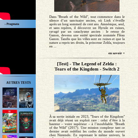
Dans "Breath of the Wild", tout commence dans le
silence d’un sanctuaire ancien, où Link s’éveille
› Pragmata
après un long sommeil de cent ans. Amnésique, seul,
et sans repères, il découvre un Hyrule en ruines,
ravagé par un cataclysme ancien : le retour de
Ganon, devenu une entité spectrale nommée Fléau
Ganon. Tandis que les villes sont en ruines et que la
nature a repris ses droits, la princesse Zelda, toujours
en ...
en savoir +
[Test] - The Legend of Zelda :
Tears of the Kingdom - Switch 2
AUTRES TESTS
À sa sortie initiale en 2023, "Tears of the Kingdom"
avait déjà réussi un exploit rare : celui d’être à la
hauteur – voire supérieur – à l’inoubliable "Breath
of the Wild" (2017). Une mission complexe tant ce
dernier avait redéfini les codes du monde ouvert
chez Nintendo. En reprenant le même univers, la