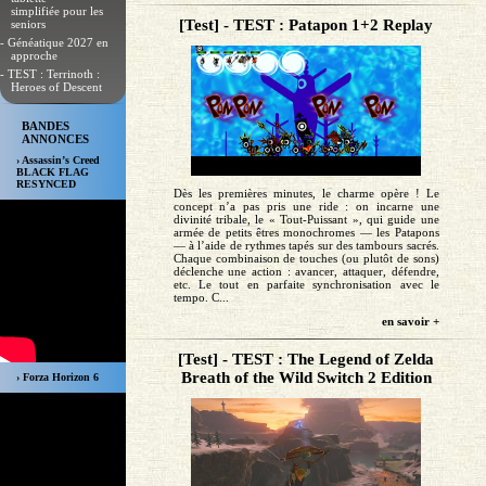
simplifiée pour les
[Test] - TEST : Patapon 1+2 Replay
seniors
- Généatique 2027 en
approche
- TEST : Terrinoth :
Heroes of Descent
BANDES
ANNONCES
› Assassin’s Creed
BLACK FLAG
RESYNCED
Dès les premières minutes, le charme opère ! Le
concept n’a pas pris une ride : on incarne une
divinité tribale, le « Tout-Puissant », qui guide une
armée de petits êtres monochromes — les Patapons
— à l’aide de rythmes tapés sur des tambours sacrés.
Chaque combinaison de touches (ou plutôt de sons)
déclenche une action : avancer, attaquer, défendre,
etc. Le tout en parfaite synchronisation avec le
tempo. C...
en savoir +
[Test] - TEST : The Legend of Zelda
Breath of the Wild Switch 2 Edition
› Forza Horizon 6