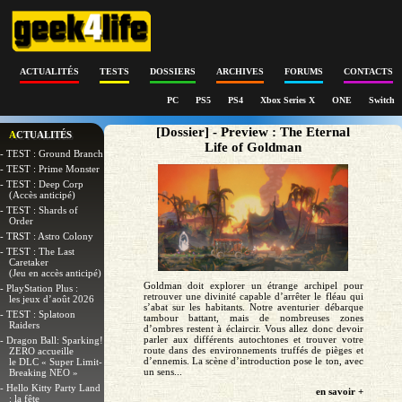
ACTUALITÉS
TESTS
DOSSIERS
ARCHIVES
FORUMS
CONTACTS
PC
PS5
PS4
Xbox Series X
ONE
Switch
[Dossier] - Preview : The Eternal
ACTUALITÉS
Life of Goldman
- TEST : Ground Branch
- TEST : Prime Monster
- TEST : Deep Corp
(Accès anticipé)
- TEST : Shards of
Order
- TRST : Astro Colony
- TEST : The Last
Caretaker
(Jeu en accès anticipé)
Goldman doit explorer un étrange archipel pour
- PlayStation Plus :
retrouver une divinité capable d’arrêter le fléau qui
les jeux d’août 2026
s’abat sur les habitants. Notre aventurier débarque
- TEST : Splatoon
tambour battant, mais de nombreuses zones
Raiders
d’ombres restent à éclaircir. Vous allez donc devoir
parler aux différents autochtones et trouver votre
- Dragon Ball: Sparking!
route dans des environnements truffés de pièges et
ZERO accueille
d’ennemis. La scène d’introduction pose le ton, avec
le DLC « Super Limit-
un sens...
Breaking NEO »
- Hello Kitty Party Land
en savoir +
: la fête