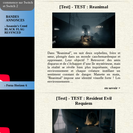
commence sur Switch
et Switch 2
[Test] - TEST : Reanimal
BANDES
ANNONCES
› Assassin’s Creed
BLACK FLAG
RESYNCED
Dans "Reanimal", on suit deux orphelins, frère et
sœur, plongés dans un monde cauchemardesque et
oppressant. Leur objectif ? Retrouver des amis
disparus et de s’échapper d’une île mystérieuse, mais
la réalité se révèle bien plus inquiétante, chaque
environnement et chaque créature instillant un
sentiment constant de danger. Manette en main,
"Reanimal" impose une identité visuelle forte ! Les
environnements ...
› Forza Horizon 6
en savoir +
[Test] - TEST : Resident Evil
Requiem