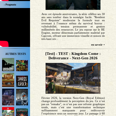
› Pragmata
Avec cet épisode anniversaire, la série célèbre ses 30
ans sans tomber dans la nostalgie facile. "Resident
Evil Requiem" modernise la formule tout en
revenant à l’essence même du survival horror :
vulnérabilité, tension permanente et gestion
millimétrée des ressources. Le jeu repose sur le RE
Engine, moteur désormais parfaitement maîtrisé par
Capcom, offrant une immersion visuelle et sonore de
très haut niv...
en savoir +
[Test] - TEST : Kingdom Come :
AUTRES TESTS
Deliverance - Next-Gen 2026
Février 2026, la version Next-Gen (Royal Edition)
change profondément la perception du jeu. Ce n’est
pas un "remake", ce n’est pas une refonte graphique
totale, mais c’est une transformation technique
suffisamment marquante pour redécouvrir
l’expérience sous un nouveau jour. Le passage à 60