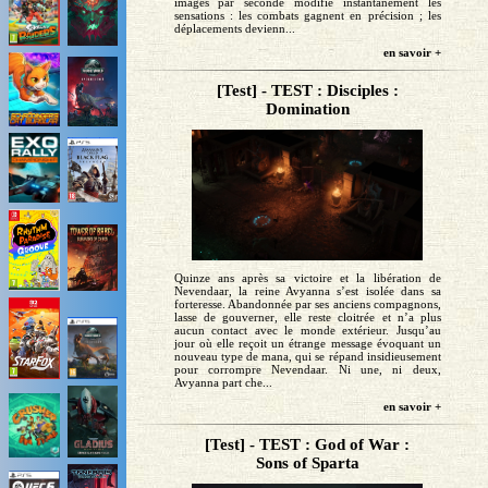
images par seconde modifie instantanément les
sensations : les combats gagnent en précision ; les
déplacements devienn...
en savoir +
[Test] - TEST : Disciples :
Domination
Quinze ans après sa victoire et la libération de
Nevendaar, la reine Avyanna s’est isolée dans sa
forteresse. Abandonnée par ses anciens compagnons,
lasse de gouverner, elle reste cloitrée et n’a plus
aucun contact avec le monde extérieur. Jusqu’au
jour où elle reçoit un étrange message évoquant un
nouveau type de mana, qui se répand insidieusement
pour corrompre Nevendaar. Ni une, ni deux,
Avyanna part che...
en savoir +
[Test] - TEST : God of War :
Sons of Sparta