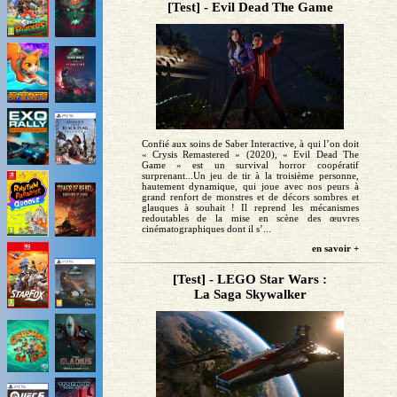
[Test] - Evil Dead The Game
Confié aux soins de Saber Interactive, à qui l’on doit
« Crysis Remastered » (2020), « Evil Dead The
Game » est un survival horror coopératif
surprenant...Un jeu de tir à la troisième personne,
hautement dynamique, qui joue avec nos peurs à
grand renfort de monstres et de décors sombres et
glauques à souhait ! Il reprend les mécanismes
redoutables de la mise en scène des œuvres
cinématographiques dont il s’...
en savoir +
[Test] - LEGO Star Wars :
La Saga Skywalker