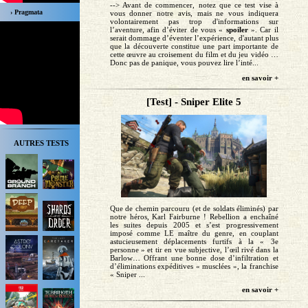
--> Avant de commencer, notez que ce test vise à
› Pragmata
vous donner notre avis, mais ne vous indiquera
volontairement pas trop d'informations sur
l’aventure, afin d’éviter de vous «
spoiler
». Car il
serait dommage d’éventer l’expérience, d'autant plus
que la découverte constitue une part importante de
cette œuvre au croisement du film et du jeu vidéo …
Donc pas de panique, vous pouvez lire l’inté...
en savoir +
[Test] - Sniper Elite 5
AUTRES TESTS
Que de chemin parcouru (et de soldats éliminés) par
notre héros, Karl Fairburne ! Rebellion a enchaîné
les suites depuis 2005 et s’est progressivement
imposé comme LE maître du genre, en couplant
astucieusement déplacements furtifs à la « 3e
personne » et tir en vue subjective, l’œil rivé dans la
Barlow… Offrant une bonne dose d’infiltration et
d’éliminations expéditives « musclées », la franchise
« Sniper ...
en savoir +