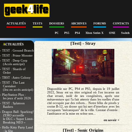
ACTUALITÉS
TESTS
DOSSIERS
ARCHIVES
FORUMS
CONTACTS
PC
PS5
PS4
Xbox Series X
ONE
Switch
[Test] - Stray
ACTUALITÉS
- TEST : Ground Branch
- TEST : Prime Monster
- TEST : Deep Corp
(Accès anticipé)
- TEST : Shards of
Order
- TRST : Astro Colony
- TEST : The Last
Caretaker
Disponible sur PC, PS4 et PS5, depuis le 19 juillet
(Jeu en accès anticipé)
2022, Stray est un titre original où l'on incarne un
- PlayStation Plus :
chat errant, isolé de ses congénères, après une
les jeux d’août 2026
mésaventure qui l'a fait atterrir dans les ruelles d'une
cité occupée par des robots... Notre félin de pixels y
- TEST : Splatoon
croise B-12, un drone qui lui sert d'interface avec les
Raiders
occupants "mécaniques" de la ville. Constat d'entrée :
- Dragon Ball: Sparking!
l'ambiance et la mise en scène son...
ZERO accueille
le DLC « Super Limit-
en savoir +
Breaking NEO »
- Hello Kitty Party Land
[Test] - Sonic Origins
: la fête