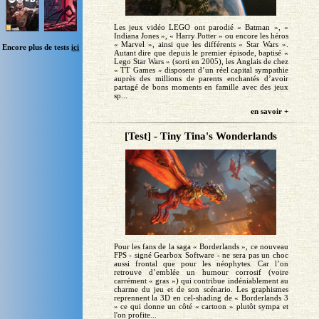
Les jeux vidéo LEGO ont parodié « Batman », «
Indiana Jones », « Harry Potter » ou encore les héros
« Marvel », ainsi que les différents « Star Wars ».
Encore plus de tests
ici
Autant dire que depuis le premier épisode, baptisé «
Lego Star Wars » (sorti en 2005), les Anglais de chez
« TT Games » disposent d’un réel capital sympathie
auprès des millions de parents enchantés d’avoir
partagé de bons moments en famille avec des jeux
sp...
en savoir +
[Test] - Tiny Tina's Wonderlands
Pour les fans de la saga « Borderlands », ce nouveau
FPS - signé Gearbox Software - ne sera pas un choc
aussi frontal que pour les néophytes. Car l’on
retrouve d’emblée un humour corrosif (voire
carrément « gras ») qui contribue indéniablement au
charme du jeu et de son scénario. Les graphismes
reprennent la 3D en cel-shading de « Borderlands 3
» ce qui donne un côté « cartoon » plutôt sympa et
l'on profite...