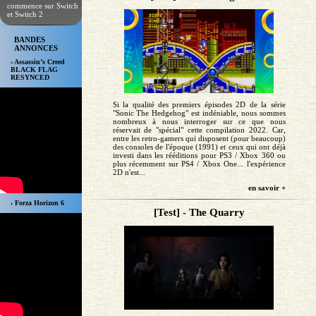
commence sur Switch
et Switch 2
BANDES
ANNONCES
› Assassin’s Creed
BLACK FLAG
RESYNCED
Si la qualité des premiers épisodes 2D de la série
"Sonic The Hedgehog" est indéniable, nous sommes
nombreux à nous interroger sur ce que nous
réservait de "spécial" cette compilation 2022. Car,
entre les retro-gamers qui disposent (pour beaucoup)
des consoles de l'époque (1991) et ceux qui ont déjà
investi dans les rééditions pour PS3 / Xbox 360 ou
plus récemment sur PS4 / Xbox One... l'expérience
2D n'est...
en savoir +
› Forza Horizon 6
[Test] - The Quarry