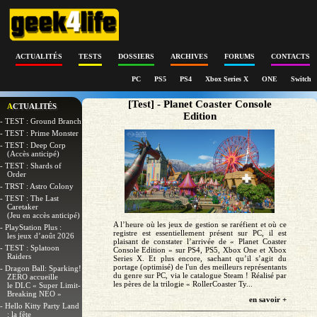
ACTUALITÉS
TESTS
DOSSIERS
ARCHIVES
FORUMS
CONTACTS
PC
PS5
PS4
Xbox Series X
ONE
Switch
[Test] - Planet Coaster Console
ACTUALITÉS
Edition
- TEST : Ground Branch
- TEST : Prime Monster
- TEST : Deep Corp
(Accès anticipé)
- TEST : Shards of
Order
- TRST : Astro Colony
- TEST : The Last
Caretaker
(Jeu en accès anticipé)
A l’heure où les jeux de gestion se raréfient et où ce
- PlayStation Plus :
registre est essentiellement présent sur PC, il est
les jeux d’août 2026
plaisant de constater l’arrivée de « Planet Coaster
- TEST : Splatoon
Console Edition » sur PS4, PS5, Xbox One et Xbox
Raiders
Series X. Et plus encore, sachant qu’il s’agit du
portage (optimisé) de l'un des meilleurs représentants
- Dragon Ball: Sparking!
du genre sur PC, via le catalogue Steam ! Réalisé par
ZERO accueille
les pères de la trilogie « RollerCoaster Ty...
le DLC « Super Limit-
Breaking NEO »
en savoir +
- Hello Kitty Party Land
: la fête