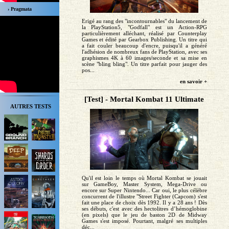
› Pragmata
Erigé au rang des "incontournables" du lancement de
la PlayStation5, "Godfall" est un Action-RPG
particulièrement alléchant, réalisé par Counterplay
Games et édité par Gearbox Publishing. Un titre qui
a fait couler beaucoup d'encre, puisqu'il a généré
l'adhésion de nombreux fans de PlayStation, avec ses
graphismes 4K à 60 images/seconde et sa mise en
scène "bling bling". Un titre parfait pour jauger des
pos...
en savoir +
[Test] - Mortal Kombat 11 Ultimate
AUTRES TESTS
Qu'il est loin le temps où Mortal Kombat se jouait
sur GameBoy, Master System, Mega-Drive ou
encore sur Super Nintendo... Car oui, le plus célèbre
concurrent de l'illustre "Street Fighter (Capcom) s'est
fait une place de choix dès 1992. Il y a 28 ans ! Dès
ses débuts, c'est avec des hectolitres d’hémoglobine
(en pixels) que le jeu de baston 2D de Midway
Games s'est imposé. Pourtant, malgré ses multiples
déc...