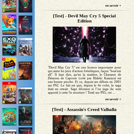
en savoir +
[Test] - Devil May Cry 5 Special
Edition
"Devil May Cry 5" est une licence importante pour
qui aime les jeux d'action frénétiques, façon "beat'em
all". Il faut dire, qu'en la matière, le Chasseur de
Démons de Capcom (créé par Hideki Kamiya) est
une bonne pioche. Et ce, depuis ses débuts en 2001
sur PS2. Le fait est que, depuis le 4e volet, la saga
était en retrait. Sage décision si l’on juge du soin
apporté à cette 5e mouture ! Testé sur PS5, cet ...
en savoir +
[Test] - Assassin's Creed Valhalla