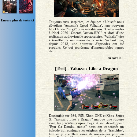
Encore plus de tests
ici
Toujours aussi inspirées, les équipes d'Ubisoft nous
dévoilent "Assassin's Creed Valhalla", leur nouveau
blockbuster "forgé" pour envahir nos PC et consoles
à Noël 2020. Orienté "action-RPG" et doté d'une
réalisation audiovisuelle spectaculaire, "Valhalla" vise
à insuffler le renouveau de la série. Sachant que,
depuis 2013, une douzaine d'épisodes ont été
produits. Ce qui représente d'innombrables heures
de...
en savoir +
[Test] - Yakuza : Like a Dragon
Disponible sur PS4, PS5, Xbox ONE et Xbox Series
X, "Yakuza : Like a Dragon" marque une rupture
avec les précédents opus. Sega et son développeur
"Ryu Ga Dotoku studio" nous ont concoctés un
épisode qui conjugue les origines de la "franchise",
tout en y insufflant assez de nouveautés pour en