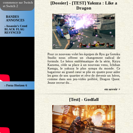
commence sur Switch
[Dossier] - [TEST] Yakuza : Like a
et Switch 2
Dragon
BANDES
ANNONCES
› Assassin’s Creed
BLACK FLAG
RESYNCED
Pour ce nouveau volet les équipes de Ryu ga Gotoku
Studio nous offrent un changement radical de
formule. Le héros emblématique de la série, Kiryu
Kazuma, cède sa place à un nouveau venu, Ichiban
Kasuga, le yakuza le plus sympa du monde. Ce
bagarreur au grand cœur se plie en quatre pour aider
les gens de son quartier et rêve de devenir un héros,
comme dans son jeu-vidéo préféré, Dragon Quest.
Jeune recrue du...
› Forza Horizon 6
en savoir +
[Test] - Godfall