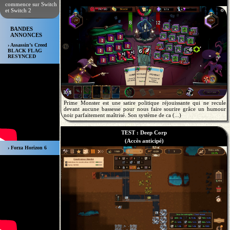
commence sur Switch
et Switch 2
BANDES
ANNONCES
› Assassin’s Creed
BLACK FLAG
RESYNCED
Prime Monster est une satire politique réjouissante qui ne recule
devant aucune bassesse pour nous faire sourire grâce un humour
noir parfaitement maîtrisé. Son système de ca (...)
TEST : Deep Corp
(Accès anticipé)
› Forza Horizon 6