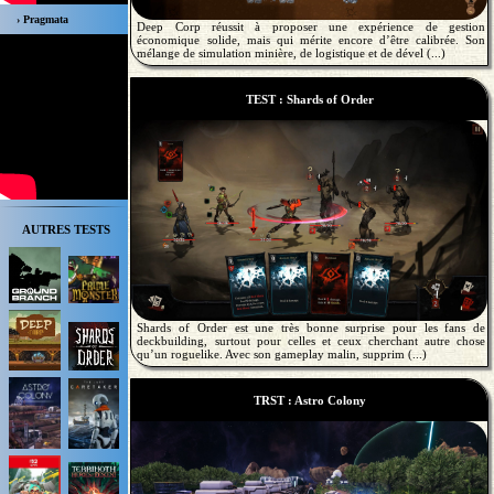
› Pragmata
Deep Corp réussit à proposer une expérience de gestion
économique solide, mais qui mérite encore d’être calibrée. Son
mélange de simulation minière, de logistique et de dével (...)
TEST : Shards of Order
AUTRES TESTS
Shards of Order est une très bonne surprise pour les fans de
deckbuilding, surtout pour celles et ceux cherchant autre chose
qu’un roguelike. Avec son gameplay malin, supprim (...)
TRST : Astro Colony