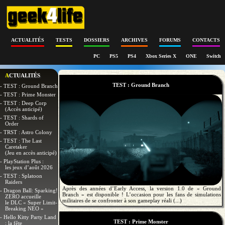
ACTUALITÉS
TESTS
DOSSIERS
ARCHIVES
FORUMS
CONTACTS
PC
PS5
PS4
Xbox Series X
ONE
Switch
ACTUALITÉS
TEST : Ground Branch
- TEST : Ground Branch
- TEST : Prime Monster
- TEST : Deep Corp
(Accès anticipé)
- TEST : Shards of
Order
- TRST : Astro Colony
- TEST : The Last
Caretaker
(Jeu en accès anticipé)
- PlayStation Plus :
les jeux d’août 2026
- TEST : Splatoon
Raiders
Après des années d’Early Access, la version 1.0 de « Ground
- Dragon Ball: Sparking!
Branch » est disponible ! L’occasion pour les fans de simulations
ZERO accueille
militaires de se confronter à son gameplay réali (...)
le DLC « Super Limit-
Breaking NEO »
- Hello Kitty Party Land
TEST : Prime Monster
: la fête