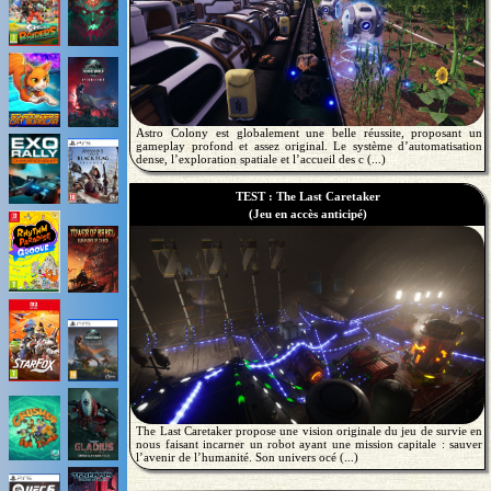
Astro Colony est globalement une belle réussite, proposant un
gameplay profond et assez original. Le système d’automatisation
dense, l’exploration spatiale et l’accueil des c (...)
TEST : The Last Caretaker
(Jeu en accès anticipé)
The Last Caretaker propose une vision originale du jeu de survie en
nous faisant incarner un robot ayant une mission capitale : sauver
l’avenir de l’humanité. Son univers océ (...)