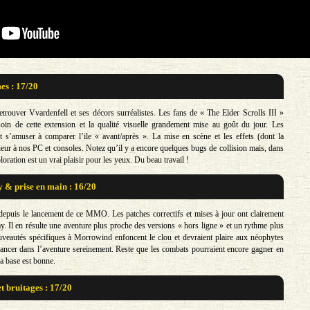
s : 17/20
retrouver Vvardenfell et ses décors surréalistes. Les fans de « The Elder Scrolls III »
soin de cette extension et la qualité visuelle grandement mise au goût du jour. Les
t s’amuser à comparer l’ile « avant/après ». La mise en scène et les effets (dont la
eur à nos PC et consoles. Notez qu’il y a encore quelques bugs de collision mais, dans
loration est un vrai plaisir pour les yeux. Du beau travail !
& prise en main : 16/20
epuis le lancement de ce MMO. Les patches correctifs et mises à jour ont clairement
y. Il en résulte une aventure plus proche des versions « hors ligne » et un rythme plus
veautés spécifiques à Morrowind enfoncent le clou et devraient plaire aux néophytes
lancer dans l’aventure sereinement. Reste que les combats pourraient encore gagner en
a base est bonne.
t bruitages : 17/20