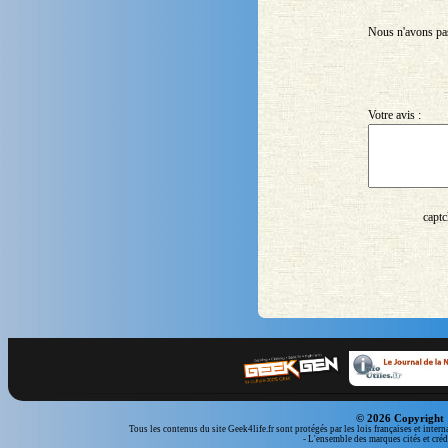
Nous n'avons pas 
Votre avis :
captc
© 2026 Copyright 
Tous les contenus du site Geek4life.fr sont protégés par les lois françaises et intern
- L'ensemble des marques cités et crédi