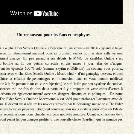
Un renouveau pour les fans et néophytes
é à « The Elder Scrolls Online » à l’époque du lancement - en 2014 - (quand il fallait
payer un abonnement mensuel pour en profiter), sachez qu’il a, dans cette version
mément changé. Un peu pataud à ses débuts, le MMO de ZeniMax Online s’est
t bonifié au fil des patchs correctifs et des mises à jour, afin de s’aligner
 sur les épisodes 100 % solo (comme Skyrim et Oblivion). Le sachant, vous pourrez
ficier avec « The Elder Scrolls Online : Morrowind » d’un gameplay nerveux et bien
 Outre la création de personnages et l’immersion dans ce vaste monde médiéval
able à la 3e personne ou en vue subjective,) le soft brille par son système de combat.
tences est une fois de plus de la partie et il y a toujours un vaste choix d’armes à
scénario est également inspiré avec ses dangers climatiques et politiques... De notre
The Elder Scrolls Online : Morrowind » est idéal pour prolonger l’aventure avec de
. Il devrait aussi séduire les novices refroidis par le démarrage mitigé de « The Elder
et ses formules payantes. Bref, tout converge pour nous inciter à partir explorer l’ile de
us recommandons donc chaudement cette nouvelle mouture. Quant aux habitués de «
ront parmi les personnages profiter d’une nouvelle classe (Gardien) qui ne manque pas