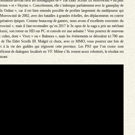
entation devrait ravir les nostalgiques de « The Elder Scrolls III Morrowind » ou plus
vion » et « Skyrim ». Concrètement, elle s’imbrique parfaitement avec le gameplay de
ls Online », car il est bien entendu possible de profiter largement du multijoueur qui
 Morrowind de 2002, avec des batailles à grandes échelles, des déplacements en coterie
opératives épiques. Comme beaucoup de gamers, nous avons d’excellents souvenirs du
wind », mais il faut reconnaître qu’en 2017 le 3e opus de la saga a pris un méchant
Aussi, son retour en HD sur PC et console est une aubaine ! Vous pourrez de nouveau
ux cultes, dont « Vivec » ou « Balmora », mais les événements se déroulent ici 700 ans
o de The Elder Scrolls III. Malgré ce choix, avec ce MMO, vous pourrez une fois de
rt à la vie des guildes qui régissent cette province. Les PNJ que l’on croise sont
icient de dialogues localisés en VF. Même s’ils restent assez robotisés, le résultat est
isant.