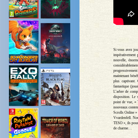
Si vous avez jou
impérativement 
nouvelle, énor
considérablemen
progressivement
maintenant béné
plus captivant.
fantastique (jou
L’arbre de compé
disposition. Le 
point de vue, « 
nouveaux contenus
Scrolls Online » 
Vvardenfell. No
TESO », ils pour
de charme…