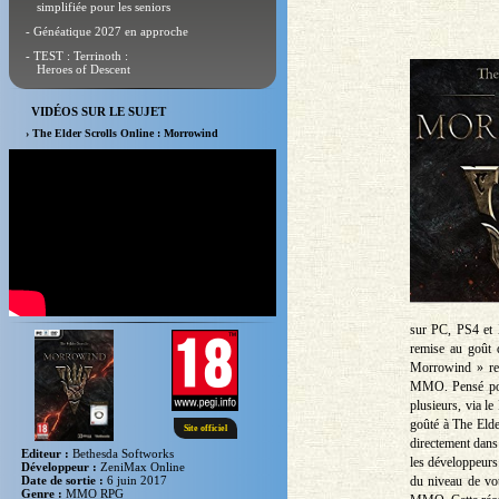
simplifiée pour les seniors
- Généatique 2027 en approche
- TEST : Terrinoth :
Heroes of Descent
VIDÉOS SUR LE SUJET
› The Elder Scrolls Online : Morrowind
sur PC, PS4 et 
remise au goût 
Morrowind » ren
MMO. Pensé pour
plusieurs, via l
goûté à The Elde
Site officiel
directement dans 
Editeur :
Bethesda Softworks
les développeurs
Développeur :
ZeniMax Online
du niveau de vot
Date de sortie :
6 juin 2017
Genre :
MMO RPG