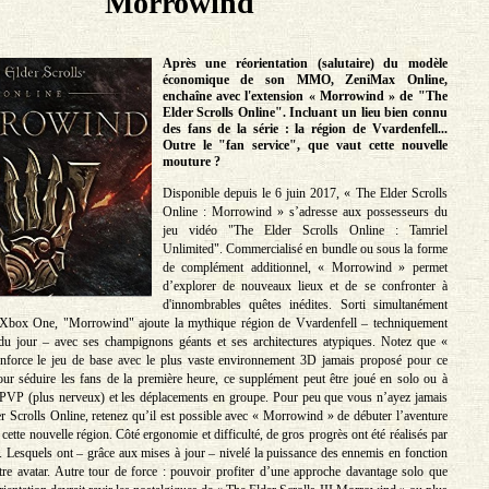
Morrowind
Après une réorientation (salutaire) du modèle
économique de son MMO, ZeniMax Online,
enchaîne avec l'extension « Morrowind » de "The
Elder Scrolls Online". Incluant un lieu bien connu
des fans de la série : la région de Vvardenfell...
Outre le "fan service", que vaut cette nouvelle
mouture ?
Disponible depuis le 6 juin 2017, « The Elder Scrolls
Online : Morrowind » s’adresse aux possesseurs du
jeu vidéo "The Elder Scrolls Online : Tamriel
Unlimited". Commercialisé en bundle ou sous la forme
de complément additionnel, « Morrowind » permet
d’explorer de nouveaux lieux et de se confronter à
d'innombrables quêtes inédites. Sorti simultanément
Xbox One, "Morrowind" ajoute la mythique région de Vvardenfell – techniquement
du jour – avec ses champignons géants et ses architectures atypiques. Notez que «
force le jeu de base avec le plus vaste environnement 3D jamais proposé pour ce
 séduire les fans de la première heure, ce supplément peut être joué en solo ou à
e PVP (plus nerveux) et les déplacements en groupe. Pour peu que vous n’ayez jamais
r Scrolls Online, retenez qu’il est possible avec « Morrowind » de débuter l’aventure
cette nouvelle région. Côté ergonomie et difficulté, de gros progrès ont été réalisés par
. Lesquels ont – grâce aux mises à jour – nivelé la puissance des ennemis en fonction
re avatar. Autre tour de force : pouvoir profiter d’une approche davantage solo que