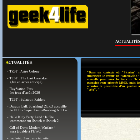
ACTUALITÉ
ACTUALITÉS
- TRST : Astro Colony
"Dans un contexte où "Skyrim" n'
successeur, le retour de "Morrowind" 
- TEST : The Last Caretaker
nouvelle pour tous les fans du 3e op
(Jeu en accès anticipé)
extension reste orientée MMO, mais le
accentué la possibilité d'en profiter
- PlayStation Plus :
"solo". "
les jeux d’août 2026
- TEST : Splatoon Raiders
- Dragon Ball: Sparking! ZERO accueille
le DLC « Super Limit-Breaking NEO »
- Hello Kitty Party Land : la fête
commence sur Switch et Switch 2
- Call of Duty: Modern Warfare 4
sera jouable à l’EWC
- Facilotab Zen : une tablette