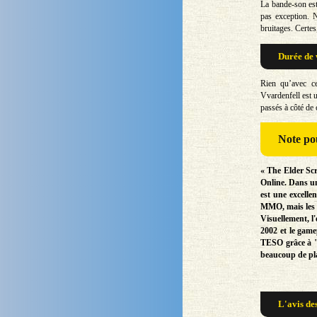
La bande-son est
pas exception. 
bruitages. Certes
Durée de 
Rien qu’avec ce
Vvardenfell est u
passés à côté de 
Note
pou
« The Elder Sc
Online. Dans u
est une excelle
MMO, mais les d
Visuellement, l
2002 et le gam
TESO grâce à "
beaucoup de plai
L'avis de