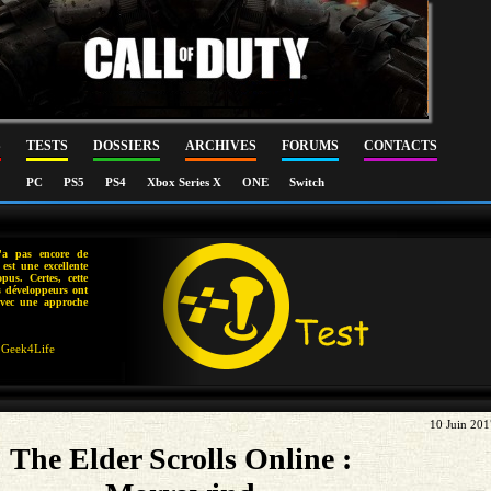
S
TESTS
DOSSIERS
ARCHIVES
FORUMS
CONTACTS
PC
PS5
PS4
Xbox Series X
ONE
Switch
a pas encore de
est une excellente
us. Certes, cette
s développeurs ont
 avec une approche
Geek4Life
10 Juin 20
The Elder Scrolls Online :