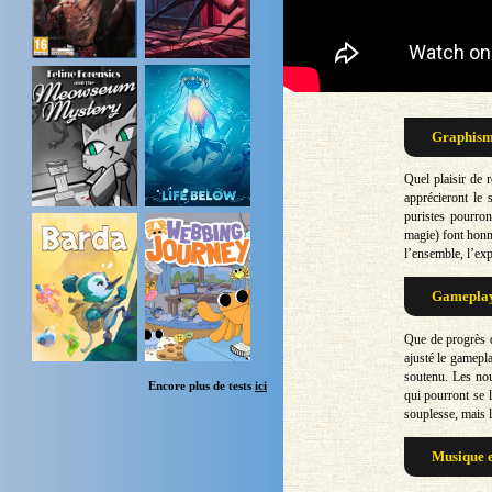
Graphisme
Quel plaisir de 
apprécieront le 
puristes pourron
magie) font honn
l’ensemble, l’exp
Gameplay 
Que de progrès d
ajusté le gamepla
soutenu. Les nou
Encore plus de tests
ici
qui pourront se 
souplesse, mais l
Musique e