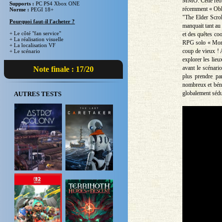
MMO. Cette réori
Supports :
PC PS4 Xbox ONE
récemment « Obli
Norme :
PEGI 18+
"The Elder Scrol
Pourquoi faut-il l'acheter ?
manquait tant au
+ Le côté "fan service"
et des quêtes co
+ La réalisation visuelle
RPG solo « Morro
+ La localisation VF
coup de vieux ! 
+ Le scénario
explorer les lie
avant le scénari
Note finale : 17/20
plus prendre pa
nombreux et bénéf
globalement sédu
AUTRES TESTS