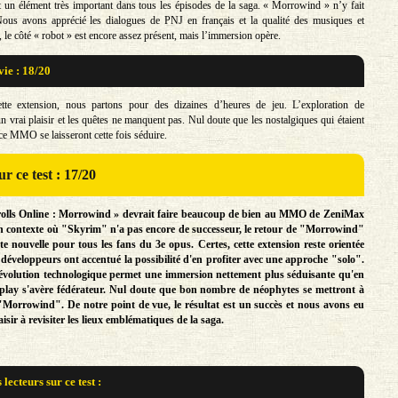
 un élément très important dans tous les épisodes de la saga. « Morrowind » n’y fait
Nous avons apprécié les dialogues de PNJ en français et la qualité des musiques et
, le côté « robot » est encore assez présent, mais l’immersion opère.
vie : 18/20
tte extension, nous partons pour des dizaines d’heures de jeu. L’exploration de
n vrai plaisir et les quêtes ne manquent pas. Nul doute que les nostalgiques qui étaient
ce MMO se laisseront cette fois séduire.
r ce test : 17/20
rolls Online : Morrowind » devrait faire beaucoup de bien au MMO de ZeniMax
n contexte où "Skyrim" n'a pas encore de successeur, le retour de "Morrowind"
nte nouvelle pour tous les fans du 3e opus. Certes, cette extension reste orientée
éveloppeurs ont accentué la possibilité d'en profiter avec une approche "solo".
'évolution technologique permet une immersion nettement plus séduisante qu'en
eplay s'avère fédérateur. Nul doute que bon nombre de néophytes se mettront à
Morrowind". De notre point de vue, le résultat est un succès et nous avons eu
sir à revisiter les lieux emblématiques de la saga.
s lecteurs sur
ce test :