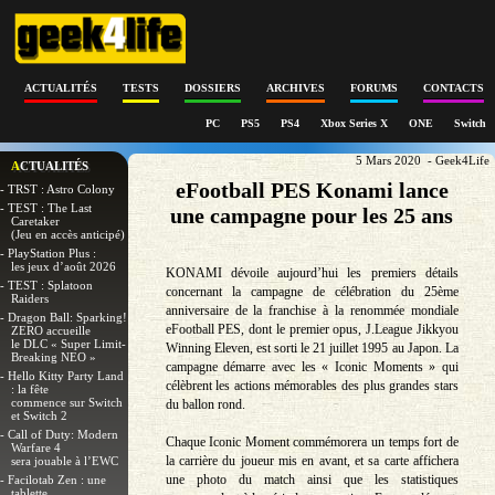
ACTUALITÉS
TESTS
DOSSIERS
ARCHIVES
FORUMS
CONTACTS
PC
PS5
PS4
Xbox Series X
ONE
Switch
5 Mars 2020 - Geek4Life
ACTUALITÉS
eFootball PES Konami lance
- TRST : Astro Colony
- TEST : The Last
une campagne pour les 25 ans
Caretaker
(Jeu en accès anticipé)
- PlayStation Plus :
les jeux d’août 2026
KONAMI dévoile aujourd’hui les premiers détails
- TEST : Splatoon
concernant la campagne de célébration du 25ème
Raiders
anniversaire de la franchise à la renommée mondiale
- Dragon Ball: Sparking!
eFootball PES, dont le premier opus, J.League Jikkyou
ZERO accueille
le DLC « Super Limit-
Winning Eleven, est sorti le 21 juillet 1995 au Japon. La
Breaking NEO »
campagne démarre avec les « Iconic Moments » qui
- Hello Kitty Party Land
célèbrent les actions mémorables des plus grandes stars
: la fête
commence sur Switch
du ballon rond.
et Switch 2
- Call of Duty: Modern
Chaque Iconic Moment commémorera un temps fort de
Warfare 4
la carrière du joueur mis en avant, et sa carte affichera
sera jouable à l’EWC
une photo du match ainsi que les statistiques
- Facilotab Zen : une
tablette