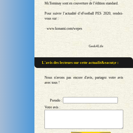
McTominay sont en couverture de l’édition standard.
Pour suivre l’actualité d’eFootball PES 2020, rendez-
vous sur :
· www.konami.com/wepes
Geek4Life
L'avis des lecteurs sur
cette actualit&eacut;e :
Nous n'avons pas encore d'avis, partagez votre avis
avec tous !
Pseudo :
Votre avis :