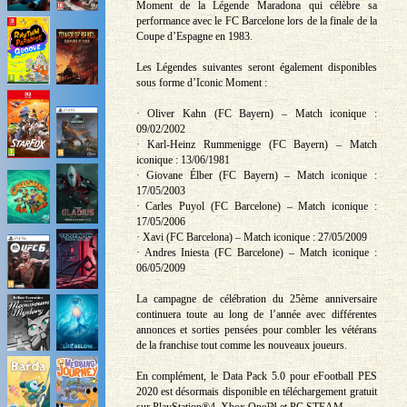
Moment de la Légende Maradona qui célèbre sa
performance avec le FC Barcelone lors de la finale de la
Coupe d’Espagne en 1983.
Les Légendes suivantes seront également disponibles
sous forme d’Iconic Moment :
· Oliver Kahn (FC Bayern) – Match iconique :
09/02/2002
· Karl-Heinz Rummenigge (FC Bayern) – Match
iconique : 13/06/1981
· Giovane Élber (FC Bayern) – Match iconique :
17/05/2003
· Carles Puyol (FC Barcelone) – Match iconique :
17/05/2006
· Xavi (FC Barcelona) – Match iconique : 27/05/2009
· Andres Iniesta (FC Barcelone) – Match iconique :
06/05/2009
La campagne de célébration du 25ème anniversaire
continuera toute au long de l’année avec différentes
annonces et sorties pensées pour combler les vétérans
de la franchise tout comme les nouveaux joueurs.
En complément, le Data Pack 5.0 pour eFootball PES
2020 est désormais disponible en téléchargement gratuit