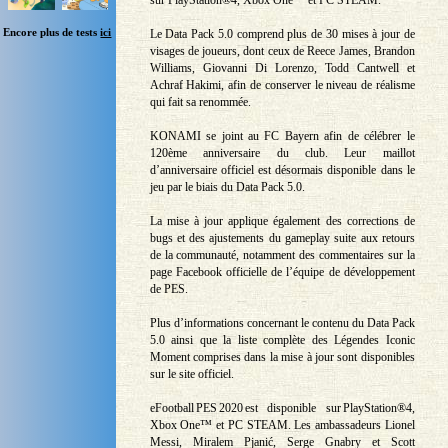
sur PlayStation®4, Xbox One™ et PC STEAM.
Encore plus de tests
ici
Le Data Pack 5.0 comprend plus de 30 mises à jour de
visages de joueurs, dont ceux de Reece James, Brandon
Williams, Giovanni Di Lorenzo, Todd Cantwell et
Achraf Hakimi, afin de conserver le niveau de réalisme
qui fait sa renommée.
KONAMI se joint au FC Bayern afin de célébrer le
120ème anniversaire du club. Leur maillot
d’anniversaire officiel est désormais disponible dans le
jeu par le biais du Data Pack 5.0.
La mise à jour applique également des corrections de
bugs et des ajustements du gameplay suite aux retours
de la communauté, notamment des commentaires sur la
page Facebook officielle de l’équipe de développement
de PES.
Plus d’informations concernant le contenu du Data Pack
5.0 ainsi que la liste complète des Légendes Iconic
Moment comprises dans la mise à jour sont disponibles
sur le site officiel.
eFootball PES 2020 est disponible sur PlayStation®4,
Xbox One™ et PC STEAM. Les ambassadeurs Lionel
Messi, Miralem Pjanić, Serge Gnabry et Scott