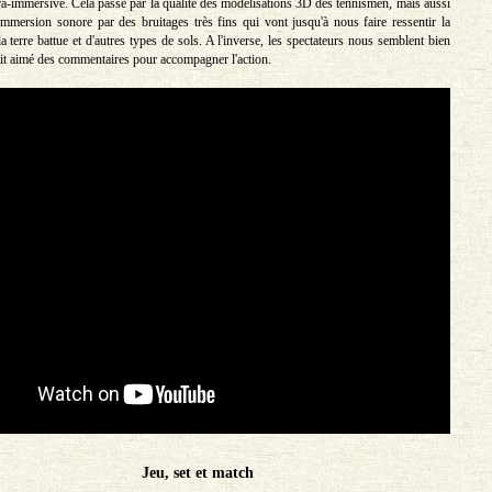
tra-immersive. Cela passe par la qualité des modélisations 3D des tennismen, mais aussi
'immersion sonore par des bruitages très fins qui vont jusqu'à nous faire ressentir la
la terre battue et d'autres types de sols. A l'inverse, les spectateurs nous semblent bien
rait aimé des commentaires pour accompagner l'action.
Jeu, set et match