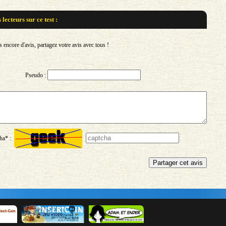
s lecteurs sur
ce test :
encore d'avis, partagez votre avis avec tous !
Pseudo :
ha* :