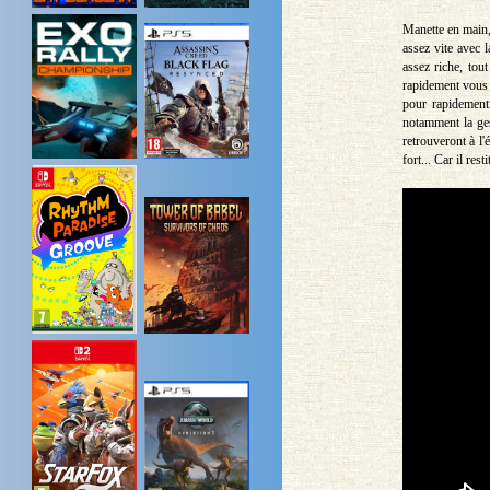
Manette en main, 
assez vite avec l
assez riche, tou
rapidement vous 
pour rapidement
notamment la ges
retrouveront à l'
fort... Car il res