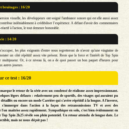
t bruitages : 16/20
ersion visuelle, les développeurs ont soigné l'ambiance sonore qui est elle aussi assez
contribue indéniablement à crédibiliser l’expérience. A défaut d'avoir des commentaires
-réactif à l'action, le tout demeure honorable.
vie : 14/20
 s'occuper, les plus exigeants d'entre nous regretteront de n'avoir qu'une vingtaine de
nstater un côté répétitif assez vite présent. Reste que la force et l'intérêt de Top Spin
e multijoueur. Or, à ce niveau là, on a de quoi passer un bon paquet d'heures pour
ux autres joueurs.
r ce test : 16/20
arque le retour de la série avec un condensé de réalisme assez impressionnant.
uelques légers défauts : relativement peu de sportifs, des visages qui auraient pu
 détaillés ou encore un mode Carrière qui s'avère répétitif à la longue. A l'inverse,
e s'immerger dans l'action à la façon des retransmissions TV et avec des
l'on maitrise assez rapidement. Sympathique en solo, c'est bien évidemment en
 Top Spin 2k25 révèle son plein potentiel. Un retour attendu de longue date. Le
fectible, mais ne nous déçoit pas !