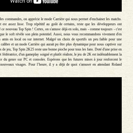
des commandes, on apprécie le mode Carrière qui nous permet d'enchainer les matchs.
ut est assez lisse. Trop répétitif au goût de certains, reste que les développeurs ont
é ce nouveau Top Spin ! Certes, on s'amuse déjà en solo, mais - comme toujours - c'est
que le soft révèle son plein potentiel. Aussi, nous vous recommandons vivement d'en
s amis en local ou sur internet. Malgré un choix de sportifs un peu faible pour une
 calibre et un mode Carrière qui aurait pu être plus dynamique pour nous captiver sur
s de jeu, Top Spin 2K25 reste une bonne pioche pour tous les fans. Doté d'une prise en
t fédératrice, d'un gameplay soigné et plutôt réaliste, le jeu de 2K est indéniablement la
ce du genre sur PC et consoles. Espérons que les futures mises à jour renforcent le
 nouveaux visages. Pour l’heure, il y a déjà de quoi s'amuser en attendant Roland