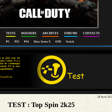
S
TESTS
DOSSIERS
ARCHIVES
FORUMS
CONTACTS
PC
PS5
PS4
Xbox Series X
ONE
Switch
 la série avec un
ant. Certes, il a y
isir de s'immerger
issions TV et avec
 rapidement."
Geek4Life
28 Avril 20
TEST : Top Spin 2k25