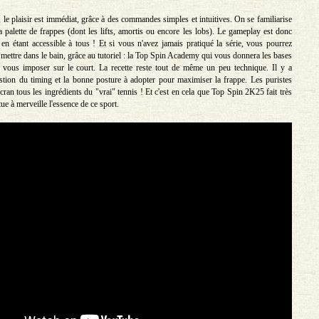
le plaisir est immédiat, grâce à des commandes simples et intuitives. On se familiarise
a palette de frappes (dont les lifts, amortis ou encore les lobs). Le gameplay est donc
t en étant accessible à tous ! Et si vous n'avez jamais pratiqué la série, vous pourrez
mettre dans le bain, grâce au tutoriel : la Top Spin Academy qui vous donnera les bases
 vous imposer sur le court. La recette reste tout de même un peu technique. Il y a
tion du timing et la bonne posture à adopter pour maximiser la frappe. Les puristes
écran tous les ingrédients du "vrai" tennis ! Et c'est en cela que Top Spin 2K25 fait très
titue à merveille l'essence de ce sport.