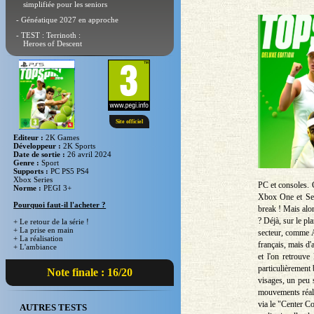
simplifiée pour les seniors
- Généatique 2027 en approche
- TEST : Terrinoth :
Heroes of Descent
Site officiel
Editeur :
2K Games
Développeur :
2K Sports
Date de sortie :
26 avril 2024
Genre :
Sport
Supports :
PC PS5 PS4
Xbox Series
PC et consoles. 
Norme :
PEGI 3+
Xbox One et Seri
Pourquoi faut-il l'acheter ?
break ! Mais alor
? Déjà, sur le p
+ Le retour de la série !
+ La prise en main
secteur, comme A
+ La réalisation
français, mais d'a
+ L'ambiance
et l'on retrouve
particulièrement 
Note finale : 16/20
visages, un peu 
mouvements réali
via le "Center Co
AUTRES TESTS