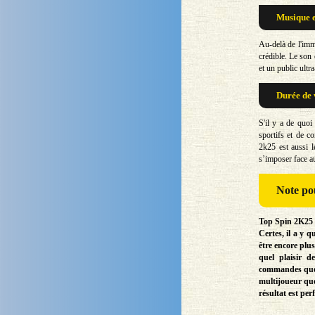
Musique e
Au-delà de l'imm
crédible. Le son 
et un public ultra
Durée de 
S'il y a de quoi
sportifs et de co
2k25 est aussi l
s’imposer face a
Note
pou
Top Spin 2K25 m
Certes, il a y q
être encore plus
quel plaisir d
commandes que 
multijoueur que
résultat est per