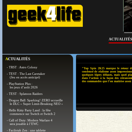
ACTUALITÉ
ACTUALITÉS
- TRST : Astro Colony
"Top Spin 2K25 marque le retour de
condensé de réalisme assez impressionn
- TEST : The Last Caretaker
quelques légers défauts, mais quel pla
(Jeu en accès anticipé)
dans l'action à la façon des retransm
des commandes que l'on maitrise assez
- PlayStation Plus :
les jeux d’août 2026
- TEST : Splatoon Raiders
- Dragon Ball: Sparking! ZERO accueille
le DLC « Super Limit-Breaking NEO »
- Hello Kitty Party Land : la fête
commence sur Switch et Switch 2
- Call of Duty: Modern Warfare 4
sera jouable à l’EWC
- Facilotab Zen : une tablette