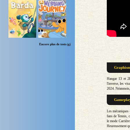
Encore plus de tests
ici
Graphisme
Hangar 13 et 2K
l'inverse, les v
2024. Néanmois, 
Gameplay 
Les mécaniques de
fans de Tennis, 
le mode Carrière 
Heureusement qu'i