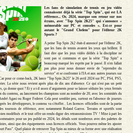
Les fans de simulation de tennis en jeu vidéo
connaissent déjà la série "Top Spin", qui est LA
référence... Or, 2024, marque son retour sur nos
écrans, avec "Top Spin 2K25" qui s'annonce «
mémorable sur PC et consoles ». Est-ce pour
autant le "Grand Chelem" pour l'éditeur 2K
Sports ?
A peine Top Spin 2k2 était-il annoncé par l'éditeur 2K,
que les fans de tennis avaient les yeux qui brillent. Il
faut dire que les jeux vidéo dédiés à la discipline ne
sont pas si communs et que la série "Top Spin" a
beaucoup marqué les esprits par le passé. Il n'en fallait
pas plus pour nous donner envie de "reprendre du
service" et se confronter à l'IA et aux autres joueurs sur
Car pour ce come-back, 2K lance "Top Spin 2k25" le 26 avril 2024 sur PC, PS4, PS5,
es. La série nous revient après plus de dix ans d'absence. Ce qui n'est pas un petit
s, ça donne quoi ? Et y a t-il assez d’arguments pour se laisser séduire les yeux fermés
lan du contenu, au lancement les champions sont au nombre de 20, avec les sommités du
ndré Agasi ou Roger Federer. Cela peut sembler peu, surtout en l'absence de joueurs
près les développeurs, le contenu va s'étoffer... Les licences officielles sont de la partie
 les tournois de référence, avec notamment Roland Garros. Terrains et sportifs sont
bien modélisés et le tout offre un rendu digne des retransmissions TV ! Mise à part les
sommaires pour un jeu publié en 2024, les détails sont nombreux avec des palettes de
stes, ainsi que des équipements sous licences officiels. Vous pourrez même les ajuster
urt Pass". Quel plaisir de retrouver Top Spin au mieux de sa forme avec une réalisation