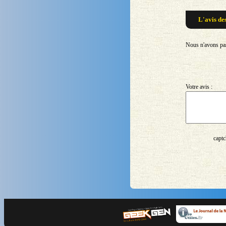
L'avis de
Nous n'avons pas 
Votre avis :
captc