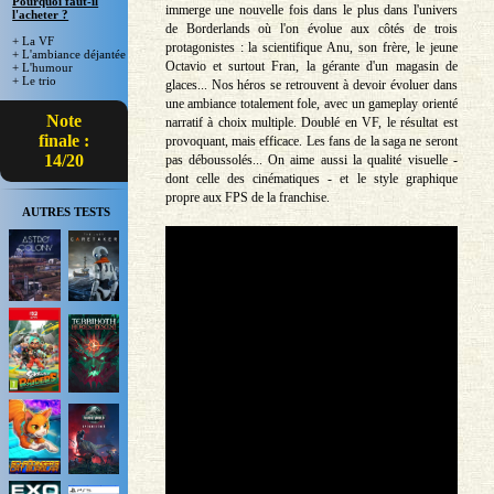
Pourquoi faut-il
immerge une nouvelle fois dans le plus dans l'univers
l'acheter ?
de Borderlands où l'on évolue aux côtés de trois
+ La VF
protagonistes : la scientifique Anu, son frère, le jeune
+ L'ambiance déjantée
Octavio et surtout Fran, la gérante d'un magasin de
+ L'humour
+ Le trio
glaces... Nos héros se retrouvent à devoir évoluer dans
une ambiance totalement fole, avec un gameplay orienté
Note
narratif à choix multiple. Doublé en VF, le résultat est
finale :
provoquant, mais efficace. Les fans de la saga ne seront
14/20
pas déboussolés... On aime aussi la qualité visuelle -
dont celle des cinématiques - et le style graphique
propre aux FPS de la franchise.
AUTRES TESTS