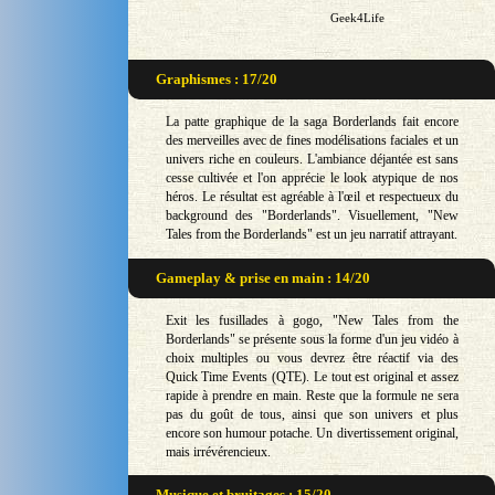
Geek4Life
Graphismes : 17/20
La patte graphique de la saga Borderlands fait encore
des merveilles avec de fines modélisations faciales et un
univers riche en couleurs. L'ambiance déjantée est sans
cesse cultivée et l'on apprécie le look atypique de nos
héros. Le résultat est agréable à l'œil et respectueux du
background des "Borderlands". Visuellement, "New
Tales from the Borderlands" est un jeu narratif attrayant.
Gameplay & prise en main : 14/20
Exit les fusillades à gogo, "New Tales from the
Borderlands" se présente sous la forme d'un jeu vidéo à
choix multiples ou vous devrez être réactif via des
Quick Time Events (QTE). Le tout est original et assez
rapide à prendre en main. Reste que la formule ne sera
pas du goût de tous, ainsi que son univers et plus
encore son humour potache. Un divertissement original,
mais irrévérencieux.
Musique et bruitages : 15/20