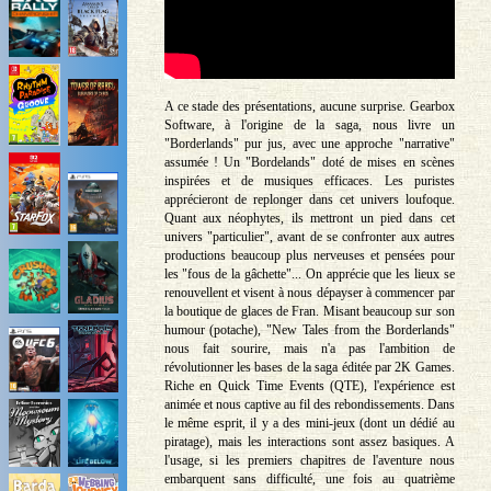
A ce stade des présentations, aucune surprise. Gearbox
Software, à l'origine de la saga, nous livre un
"Borderlands" pur jus, avec une approche "narrative"
assumée ! Un "Bordelands" doté de mises en scènes
inspirées et de musiques efficaces. Les puristes
apprécieront de replonger dans cet univers loufoque.
Quant aux néophytes, ils mettront un pied dans cet
univers "particulier", avant de se confronter aux autres
productions beaucoup plus nerveuses et pensées pour
les "fous de la gâchette"... On apprécie que les lieux se
renouvellent et visent à nous dépayser à commencer par
la boutique de glaces de Fran. Misant beaucoup sur son
humour (potache), "New Tales from the Borderlands"
nous fait sourire, mais n'a pas l'ambition de
révolutionner les bases de la saga éditée par 2K Games.
Riche en Quick Time Events (QTE), l'expérience est
animée et nous captive au fil des rebondissements. Dans
le même esprit, il y a des mini-jeux (dont un dédié au
piratage), mais les interactions sont assez basiques. A
l'usage, si les premiers chapitres de l'aventure nous
embarquent sans difficulté, une fois au quatrième