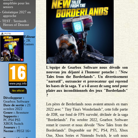
simplifiée pour les
seniors
- Généatique 2027 en
approche
- TEST : Terrinoth :
Heroes of Descent
Editeur
:
2K
Games
L'équipe de Gearbox Software nous dévoile son
nouveau jeu déjanté à l'humour potache : "New
Tales from the Borderlands". Un divertissement
"narratif", outrancier et provocateur qui reprend
les bases de la saga. Y a t-il assez de sang neuf pour
plaire aux inconditionnels des jeux "Borderlands"
Site officiel
?
Développeur :
Gearbox Software
Les pères de Berderlands nous avaient amusés en mars
Date de sortie :
21
octobre 2022
2022 avec " Tiny Tina's Wonderlands", cette folle partie
Genre :
Aventure
de JDR, sur fond de FPS survolté, déclinée de la saga
Supports :
"Borderlands". Fin octobre 2022, Gearbox Software
PC PS4 PS5
XBOX Switch
remet le couvert et nous dévoile "New Tales from the
Joueurs :
1
Borderlands". Disponible sur PC, PS4, PS5, Xbox
Norme :
PEGI 16+
One, Xbox Series et Nintendo Switch, le soft nous