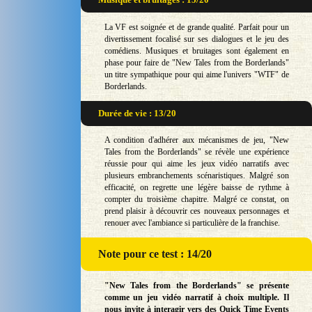
La VF est soignée et de grande qualité. Parfait pour un
divertissement focalisé sur ses dialogues et le jeu des
comédiens. Musiques et bruitages sont également en
phase pour faire de "New Tales from the Borderlands"
un titre sympathique pour qui aime l'univers "WTF" de
Borderlands.
Durée de vie : 13/20
A condition d'adhérer aux mécanismes de jeu, "New
Tales from the Borderlands" se révèle une expérience
réussie pour qui aime les jeux vidéo narratifs avec
plusieurs embranchements scénaristiques. Malgré son
efficacité, on regrette une légère baisse de rythme à
compter du troisième chapitre. Malgré ce constat, on
prend plaisir à découvrir ces nouveaux personnages et
renouer avec l'ambiance si particulière de la franchise.
Note
pour ce test : 14/20
"New Tales from the Borderlands" se présente
comme un jeu vidéo narratif à choix multiple. Il
nous invite à interagir vers des Quick Time Events