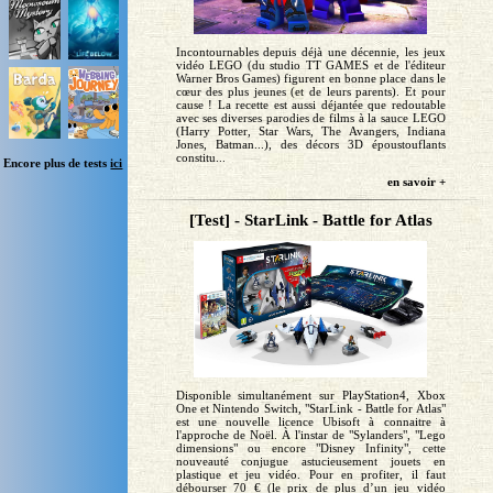
Incontournables depuis déjà une décennie, les jeux
vidéo LEGO (du studio TT GAMES et de l'éditeur
Warner Bros Games) figurent en bonne place dans le
cœur des plus jeunes (et de leurs parents). Et pour
cause ! La recette est aussi déjantée que redoutable
avec ses diverses parodies de films à la sauce LEGO
(Harry Potter, Star Wars, The Avangers, Indiana
Jones, Batman...), des décors 3D époustouflants
constitu...
Encore plus de tests
ici
en savoir +
[Test] - StarLink - Battle for Atlas
Disponible simultanément sur PlayStation4, Xbox
One et Nintendo Switch, "StarLink - Battle for Atlas"
est une nouvelle licence Ubisoft à connaitre à
l'approche de Noël. À l'instar de "Sylanders", "Lego
dimensions" ou encore "Disney Infinity", cette
nouveauté conjugue astucieusement jouets en
plastique et jeu vidéo. Pour en profiter, il faut
débourser 70 € (le prix de plus d’un jeu vidéo