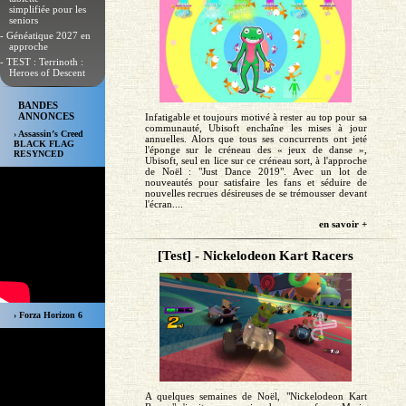
simplifiée pour les
seniors
- Généatique 2027 en
approche
- TEST : Terrinoth :
Heroes of Descent
BANDES
ANNONCES
Infatigable et toujours motivé à rester au top pour sa
communauté, Ubisoft enchaîne les mises à jour
› Assassin’s Creed
annuelles. Alors que tous ses concurrents ont jeté
BLACK FLAG
l'éponge sur le créneau des « jeux de danse »,
RESYNCED
Ubisoft, seul en lice sur ce créneau sort, à l'approche
de Noël : "Just Dance 2019". Avec un lot de
nouveautés pour satisfaire les fans et séduire de
nouvelles recrues désireuses de se trémousser devant
l'écran....
en savoir +
[Test] - Nickelodeon Kart Racers
› Forza Horizon 6
A quelques semaines de Noël, "Nickelodeon Kart