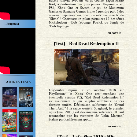
Racers" s'invite avec un jeu de course, façon Mario
Kart, à destination des plus jeunes. Disponible sur
PS4, Xbox One et Switch, le jeu de Maximum
Games et Bamtang Games invite à prendre part à des
courses déjantées sur des circuits recouverts de
"Slime" ! Choisissez un pilote parmi ces 12 des séries
Nickelodeon : Bob l'éponge, Patrick ou Sandy de
› Pragmata
"Bob l'éponge...
en savoir +
[Test] - Red Dead Redemption II
AUTRES TESTS
Disponible depuis le 26 octobre 2018 sur
PlayStation4 et Xbox One (en attendant une
éventuelle version PC), "Red Dead Redemption II"
est assurément le jeu le plus ambitieux de ces
derniers années. Déclinaison sulfureuse de "Grand
Theft Auto" à la sauce western Spaghetti, le premier
opus (mai 2010) est devenu une référence. Il faut
reconnaître que les aventures de "John Marston"
étaient particulièrement spec...
en savoir +
[Test] - Let's Sing 2019 : Hits