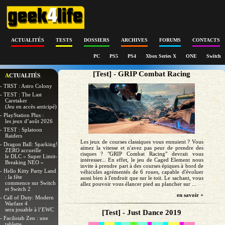
ACTUALITÉS
TESTS
DOSSIERS
ARCHIVES
FORUMS
CONTACTS
PC
PS5
PS4
Xbox Series X
ONE
Switch
[Test] - GRIP Combat Racing
ACTUALITÉS
- TRST : Astro Colony
- TEST : The Last
Caretaker
(Jeu en accès anticipé)
- PlayStation Plus :
les jeux d’août 2026
- TEST : Splatoon
Raiders
Les jeux de courses classiques vous ennuient ? Vous
- Dragon Ball: Sparking!
aimez la vitesse et n'avez pas peur de prendre des
ZERO accueille
risques ? "GRIP Combat Racing" devrait vous
le DLC « Super Limit-
intéresser... En effet, le jeu de Caged Element nous
Breaking NEO »
invite à prendre part à des courses épiques à bord de
- Hello Kitty Party Land
véhicules agrémentés de 6 roues, capable d'évoluer
: la fête
aussi bien à l'endroit que sur le toit. Le sachant, vous
commence sur Switch
allez pouvoir vous élancer pied au plancher sur ...
et Switch 2
en savoir +
- Call of Duty: Modern
Warfare 4
sera jouable à l’EWC
[Test] - Just Dance 2019
- Facilotab Zen : une
tablette