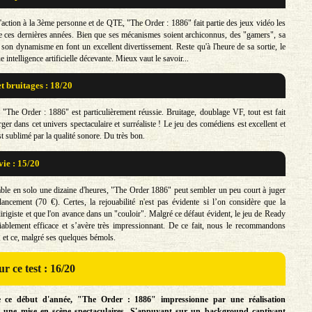
'action à la 3ème personne et de QTE, "The Order : 1886" fait partie des jeux vidéo les
e ces dernières années. Bien que ses mécanismes soient archiconnus, des "gamers", sa
 son dynamisme en font un excellent divertissement. Reste qu'à l'heure de sa sortie, le
e intelligence artificielle décevante. Mieux vaut le savoir...
t bruitages : 18/20
"The Order : 1886" est particulièrement réussie. Bruitage, doublage VF, tout est fait
r dans cet univers spectaculaire et surréaliste ! Le jeu des comédiens est excellent et
st sublimé par la qualité sonore. Du très bon.
vie : 15/20
le en solo une dizaine d'heures, "The Order 1886" peut sembler un peu court à juger
ancement (70 €). Certes, la rejouabilité n'est pas évidente si l’on considère que la
irigiste et que l'on avance dans un "couloir". Malgré ce défaut évident, le jeu de Ready
ablement efficace et s’avère très impressionnant. De ce fait, nous le recommandons
 et ce, malgré ses quelques bémols.
r ce test : 16/20
e ce début d'année, "The Order : 1886" impressionne par une réalisation
et une mise en scène spectaculaires. S'appuyant sur un background captivant