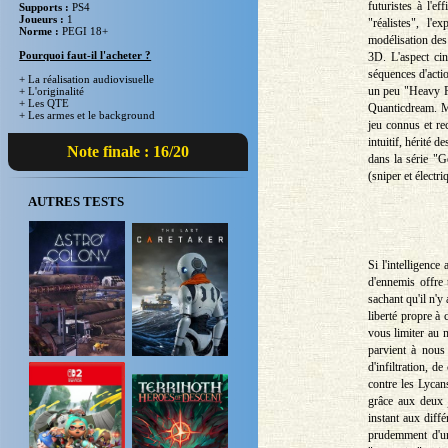
futuristes à l'e
Supports :
PS4
Joueurs :
1
"réalistes", l'
Norme :
PEGI 18+
modélisation des
Pourquoi faut-il l'acheter ?
3D. L'aspect cin
séquences d'acti
+ La réalisation audiovisuelle
un peu "Heavy R
+ L'originalité
+ Les QTE
Quanticdream. Ma
+ Les armes et le background
jeu connus et re
intuitif, hérité 
Note finale : 16/20
dans la série "G
(sniper et électr
AUTRES TESTS
Si l'intelligence
d'ennemis offre 
sachant qu'il n'y
liberté propre à
vous limiter au 
parvient à nous
d'infiltration, 
contre les Lyca
grâce aux deux j
instant aux diff
prudemment d'une