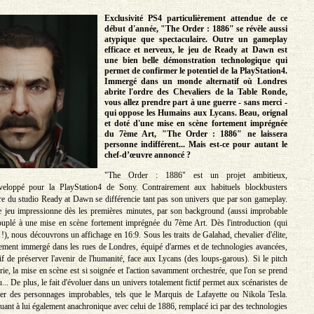
Exclusivité PS4 particulièrement attendue de ce
début d'année, "The Order : 1886" se révèle aussi
atypique que spectaculaire. Outre un gameplay
efficace et nerveux, le jeu de Ready at Dawn est
une bien belle démonstration technologique qui
permet de confirmer le potentiel de la PlayStation4.
Immergé dans un monde alternatif où Londres
abrite l'ordre des Chevaliers de la Table Ronde,
vous allez prendre part à une guerre - sans merci -
qui oppose les Humains aux Lycans. Beau, orignal
et doté d'une mise en scène fortement imprégnée
du 7ème Art, "The Order : 1886" ne laissera
personne indifférent... Mais est-ce pour autant le
chef-d’œuvre annoncé ?
"The Order : 1886" est un projet ambitieux,
veloppé pour la PlayStation4 de Sony. Contrairement aux habituels blockbusters
itre du studio Ready at Dawn se différencie tant pas son univers que par son gameplay.
le jeu impressionne dès les premières minutes, par son background (aussi improbable
ouplé à une mise en scène fortement imprégnée du 7ème Art. Dès l'introduction (qui
 !), nous découvrons un affichage en 16:9. Sous les traits de Galahad, chevalier d'élite,
ement immergé dans les rues de Londres, équipé d'armes et de technologies avancées,
if de préserver l'avenir de l'humanité, face aux Lycans (des loups-garous). Si le pitch
rie, la mise en scène est si soignée et l'action savamment orchestrée, que l'on se prend
... De plus, le fait d'évoluer dans un univers totalement fictif permet aux scénaristes de
yer des personnages improbables, tels que le Marquis de Lafayette ou Nikola Tesla.
uant à lui également anachronique avec celui de 1886, remplacé ici par des technologies