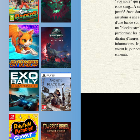
"vue noire" qui p
et de sang... A 
justifié étant d
assistons à une s
d'une bande-son 
un "blockbuster"
pardonnant les q
dizaine d'heures,
informations, l
voient le jour po
ennemis.