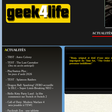
ACTUALITÉ
ACTUALITÉS
- TRST : Astro Colony
"Beau, orignal et doté d'une mise e
imprégnée du 7ème Art, "The Order : 
- TEST : The Last Caretaker
personne indifférent"
(Jeu en accès anticipé)
- PlayStation Plus :
les jeux d’août 2026
- TEST : Splatoon Raiders
- Dragon Ball: Sparking! ZERO accueille
le DLC « Super Limit-Breaking NEO »
- Hello Kitty Party Land : la fête
commence sur Switch et Switch 2
- Call of Duty: Modern Warfare 4
sera jouable à l’EWC
- Facilotab Zen : une tablette