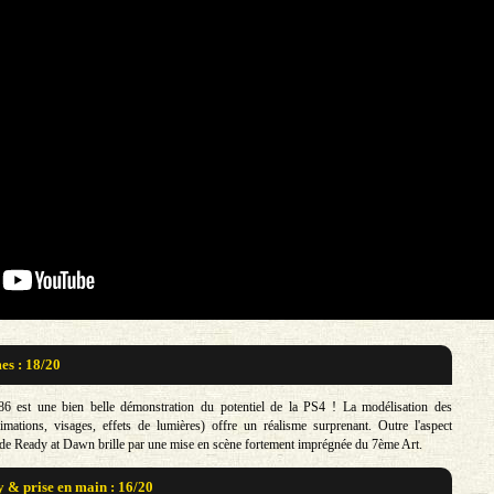
s : 18/20
6 est une bien belle démonstration du potentiel de la PS4 ! La modélisation des
mations, visages, effets de lumières) offre un réalisme surprenant. Outre l'aspect
u de Ready at Dawn brille par une mise en scène fortement imprégnée du 7ème Art.
& prise en main : 16/20