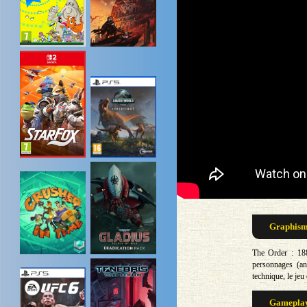
Graphisme
The Order : 188
personnages (ani
technique, le je
Gameplay 