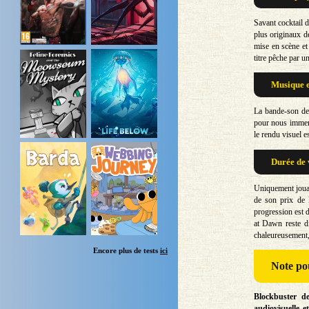
Savant cocktail d
plus originaux d
mise en scène et
titre pêche par un
Musique e
La bande-son de 
pour nous immerge
le rendu visuel e
Durée de 
Uniquement jouab
de son prix de l
progression est d
at Dawn reste di
chaleureusement,
Encore plus de tests
ici
Note
pou
Blockbuster d
audiovisuelle 