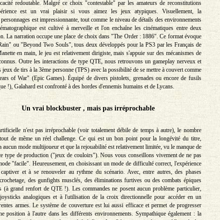
fficacité redoutable. Malgré ce choix "contestable" par les amateurs de reconstitutions
expérience est un vrai plaisir si vous aimez les jeux atypiques. Visuellement, la
 personnages est impressionnante, tout comme le niveau de détails des environnements
ématographique est cultivé à merveille et l'on enchaîne les cinématiques entre deux
on. La narration occupe une place de choix dans "The Order : 1886". Ce format évoque
ain" ou "Beyond Two Souls", tous deux développés pour la PS3 par les Français de
nette en main, le jeu est relativement dirigiste, mais s'appuie sur des mécanismes de
connus. Outre les interactions de type QTE, nous retrouvons un gameplay nerveux et
des jeux de tirs à la 3ème personne (TPS) avec la possibilité de se mettre à couvert comme
ears of War" (Epic Games). Équipé de divers pistolets, grenades ou encore de fusils
ique !), Galahard est confronté à des hordes d'ennemis humains et de Lycans.
Un vrai blockbuster , mais pas irréprochable
 artificielle n'est pas irréprochable (voir totalement débile de temps à autre), le nombre
tout de même un réel challenge. Ce qui est un bon point pour la longévité du titre,
 a aucun mode multijoueur et que la rejouabilité est relativement limitée, vu le manque de
 ce type de production ("jeux de couloirs"). Nous vous conseillons vivement de ne pas
mode "facile". Heureusement, en choisissant un mode de difficulté correct, l'expérience
 captiver et à se renouveler au rythme du scénario. Avec, entre autres, des phases
de crochetage, des gunfights musclés, des éliminations furtives ou des combats épiques
ns (à grand renfort de QTE !). Les commandes ne posent aucun problème particulier,
oysticks analogiques et à l'utilisation de la croix directionnelle pour accéder en un
érentes armes. Le système de couverture est lui aussi efficace et permet de progresser
 position à l'autre dans les différents environnements. Sympathique également : la