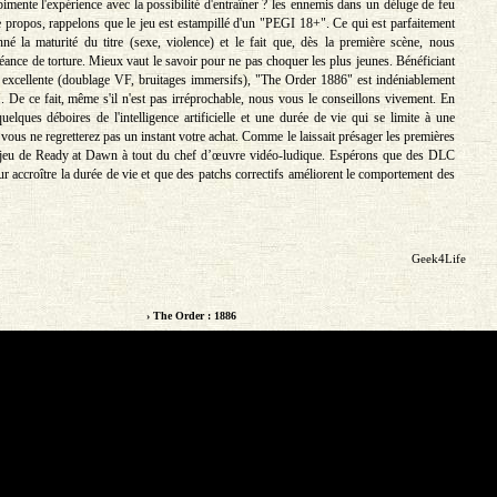
imente l'expérience avec la possibilité d'entraîner ? les ennemis dans un déluge de feu
ce propos, rappelons que le jeu est estampillé d'un "PEGI 18+". Ce qui est parfaitement
onné la maturité du titre (sexe, violence) et le fait que, dès la première scène, nous
éance de torture. Mieux vaut le savoir pour ne pas choquer les plus jeunes. Bénéficiant
excellente (doublage VF, bruitages immersifs), "The Order 1886" est indéniablement
. De ce fait, même s'il n'est pas irréprochable, nous vous le conseillons vivement. En
uelques déboires de l'intelligence artificielle et une durée de vie qui se limite à une
 vous ne regretterez pas un instant votre achat. Comme le laissait présager les premières
e jeu de Ready at Dawn à tout du chef d’œuvre vidéo-ludique. Espérons que des DLC
ur accroître la durée de vie et que des patchs correctifs améliorent le comportement des
Geek4Life
› The Order : 1886