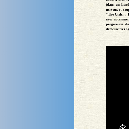
(dans un Londr
nerveux et sau
"The Order : 1
avec notamment 
progression di
demeure très agr