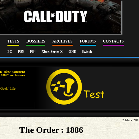
S
TESTS
DOSSIERS
ARCHIVES
FORUMS
CONTACTS
PC
PS5
PS4
Xbox Series X
ONE
Switch
n scène fortement
1886" ne laissera
Geek4Life
2 Mars 201
The Order : 1886