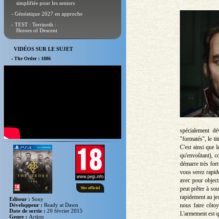
simplifiée pour les seniors
- Généatique 2027 en approche
- TEST : Terrinoth :
Heroes of Descent
VIDÉOS SUR LE SUJET
› The Order : 1886
spécialement dé
"formatés", le t
C'est ainsi que 
qu'envoûtant), c
démarre très fort
vous serez rapid
avec pour object
peut prêter à sou
Site officiel
rapidement au jeu
Editeur :
Sony
nous faire côto
Développeur :
Ready at Dawn
Date de sortie :
20 février 2015
L'armement est q
Genre :
Action