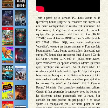
Testé à partir de la version PC, nous avons eu la
(première) bonne surprise de constater que même sur
une petite configuration le résultat est honorable. En
l’occurrence, il s’agissait d'un modeste PC portable
équipé d'un processeur Intel Core 2 Duo (T6600
2.2GHz) avec 4 Go de DDR2 et une "vieille" Nvidia
GT 240M (1Go). Déjà, avec cette configuration
"obsolète", le rendu est impressionnant et l’on apprécie
l'optimisation. Autre bonne surprise, lors du second test
sur un PC équipé d'un processeur Intel i5 avec 8 Go de
DDR3 et GeForce GTX 660 Ti (2Go), nous avons,
après avoir activé les options visuelles, admiré un rendu
quasi identique aux versions PS4 et Xbox ONE. Le
résultat est plutôt séduisant et rappelle l'esprit des jeux
futuristes de l'époque où ils étaient à la mode. Outre
cette qualité visuelle et un charme évident pour qui aime
les courses "arcades" et futuristes", 'GRIP Combat
Racing' bénéficie d'un gameplay parfaitement calibré.
Certes, il faut apprendre à composer avec les bonus et
les différents pièges positionnés sur la route. Sur
console, on peut profiter du jeu jusqu'à 4 en écran
splitté. Le multijoueur est - de notre point de vue
efficace. Mais , bien sûr, il est aussi possible de profiter