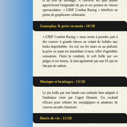
et un brin de nostalgie. À l'inverse, les plus jeunes
apprécieront l'originalité du jeu et ses pointes de vitesse
spectaculaires. « GRIP Combat Racing » bénéficie en
prime de graphismes séduisants.
Gameplay & prise en main : 16/20
« GRIP Combat Racing » nous invite à prendre part à
des courses à grande vitesse au volant de bolides aux
looks improbables. Au sol, sur les murs ou au plafond,
la prise en main est immédiate et nous offre d'agréables
sensations. Outre la conduite, le soft brille par ses
pièges et ses bonus, le tout agrémenté par une IA qui ne
fait pas de cadeau.
Musique et bruitages : 15/20
Le jeu brille par une bande-son rythmée bien adaptée à
l'ambiance visée par Caged Element. Un cocktail
efficace pour séduire les nostalgiques et amateurs de
courses arcades futuristes.
Durée de vie : 15/20