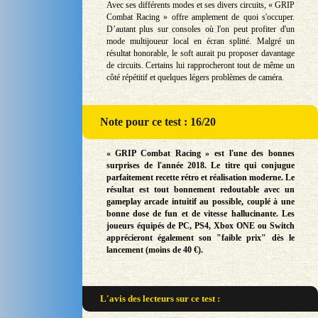
Avec ses différents modes et ses divers circuits, « GRIP
Combat Racing » offre amplement de quoi s'occuper.
D’autant plus sur consoles où l'on peut profiter d'un
mode multijoueur local en écran splitté. Malgré un
résultat honorable, le soft aurait pu proposer davantage
de circuits. Certains lui rapprocheront tout de même un
côté répétitif et quelques légers problèmes de caméra.
Note
pour ce test : 16/20
« GRIP Combat Racing » est l'une des bonnes
surprises de l'année 2018. Le titre qui conjugue
parfaitement recette rétro et réalisation moderne. Le
résultat est tout bonnement redoutable avec un
gameplay arcade intuitif au possible, couplé à une
bonne dose de fun et de vitesse hallucinante. Les
joueurs équipés de PC, PS4, Xbox ONE ou Switch
apprécieront également son "faible prix" dès le
lancement (moins de 40 €).
L'avis des lecteurs sur
ce test :