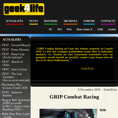
ACTUALITÉS
TESTS
DOSSIERS
ARCHIVES
FORUMS
CONTACTS
PC
PS5
PS4
Xbox Series X
ONE
Switch
ACTUALITÉS
- TEST : Ground Branch
"GRIP Combat Racing est l'une des bonnes surprises de l'année
- TEST : Prime Monster
2018. Le titre qui conjugue parfaitement recette rétro et réalisation
- TEST : Deep Corp
moderne. Le résultat est tout bonnement redoutable avec un
(Accès anticipé)
gameplay arcade intuitif au possible, couplé à une bonne dose de
fun et de vitesse hallucinante. "
- TEST : Shards of
Order
Geek4Life
- TRST : Astro Colony
- TEST : The Last
Caretaker
(Jeu en accès anticipé)
- PlayStation Plus :
les jeux d’août 2026
9 Novembre 2018 - Geek4Life
- TEST : Splatoon
Raiders
GRIP Combat Racing
- Dragon Ball: Sparking!
ZERO accueille
le DLC « Super Limit-
Breaking NEO »
Belle
- Hello Kitty Party Land
: la fête