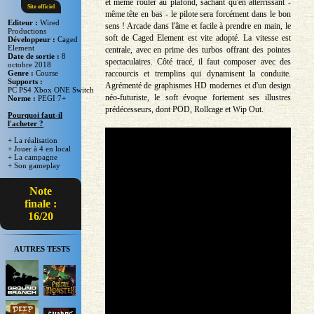
et même rouler au plafond, sachant qu'en atterrissant -
Site officiel
même tête en bas - le pilote sera forcément dans le bon
Editeur :
Wired
sens ! Arcade dans l'âme et facile à prendre en main, le
Productions
soft de Caged Element est vite adopté. La vitesse est
Développeur :
Caged
Element
centrale, avec en prime des turbos offrant des pointes
Date de sortie :
8
spectaculaires. Côté tracé, il faut composer avec des
octobre 2018
raccourcis et tremplins qui dynamisent la conduite.
Genre :
Course
Supports :
Agrémenté de graphismes HD modernes et d'un design
PC PS4 Xbox ONE Switch
néo-futuriste, le soft évoque fortement ses illustres
Norme :
PEGI 7+
prédécesseurs, dont POD, Rollcage et Wip Out.
Pourquoi faut-il
l'acheter ?
+ La réalisation
+ Jouer à 4 en local
+ La campagne
+ Son gameplay
Note
finale :
16/20
AUTRES TESTS