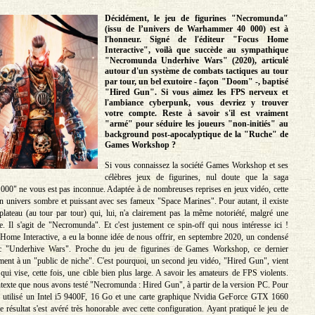
Décidément, le jeu de figurines "Necromunda"
(issu de l’univers de Warhammer 40 000) est à
l'honneur. Signé de l'éditeur "Focus Home
Interactive", voilà que succède au sympathique
"Necromunda Underhive Wars" (2020), articulé
autour d'un système de combats tactiques au tour
par tour, un bel exutoire - façon "Doom" -, baptisé
"Hired Gun". Si vous aimez les FPS nerveux et
l'ambiance cyberpunk, vous devriez y trouver
votre compte. Reste à savoir s'il est vraiment
"armé" pour séduire les joueurs "non-initiés" au
background post-apocalyptique de la "Ruche" de
Games Workshop ?
Si vous connaissez la société Games Workshop et ses
célèbres jeux de figurines, nul doute que la saga
0" ne vous est pas inconnue. Adaptée à de nombreuses reprises en jeux vidéo, cette
un univers sombre et puissant avec ses fameux "Space Marines". Pour autant, il existe
plateau (au tour par tour) qui, lui, n'a clairement pas la même notoriété, malgré une
le. Il s'agit de "Necromunda". Et c'est justement ce spin-off qui nous intéresse ici !
 Home Interactive, a eu la bonne idée de nous offrir, en septembre 2020, un condensé
ec "Underhive Wars". Proche du jeu de figurines de Games Workshop, ce dernier
rement à un "public de niche". C'est pourquoi, un second jeu vidéo, "Hired Gun", vient
qui vise, cette fois, une cible bien plus large. A savoir les amateurs de FPS violents.
ntexte que nous avons testé "Necromunda : Hired Gun", à partir de la version PC. Pour
s utilisé un Intel i5 9400F, 16 Go et une carte graphique Nvidia GeForce GTX 1660
 résultat s'est avéré très honorable avec cette configuration. Ayant pratiqué le jeu de