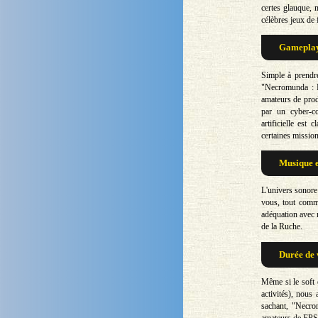
certes glauque, 
célèbres jeux de
Gameplay 
Simple à prendr
"Necromunda : H
amateurs de prod
par un cyber-co
artificielle est
certaines mission
Musique e
L'univers sonore
vous, tout comme
adéquation avec 
de la Ruche.
Durée de 
Même si le soft 
activités), nous 
sachant, "Necro
amateurs de FPS 