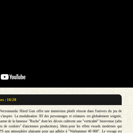
s : 16/20
Necromunda: Hired Gun offre une immersion plutôt réussie dans l'univers du jeu de
l s'inspire. La modalisation 3D des personnages et créatures est globalement soignée,
arme de la fameuse "Ruche" dont les décors cultivent une "verticalité" bienvenue (afin
 "jeu de couloirs" d'anciennes productions). Idem pour les effets visuels modernes qui
FPS une atmosphère plaisante pour qui adhère à "Warhammer 40 000". Le voyage est