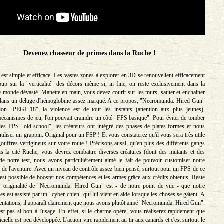
Devenez chasseur de primes dans la Ruche !
 est simple et efficace. Les vastes zones à explorer en 3D se renouvellent efficacement
up sur la "verticalité" des décors même si, in fine, on reste exclusivement dans la
e monde dévasté. Manette en main, vous devez courir sur les murs, sauter et enchainer
s dans un déluge d'hémoglobine assez marqué. A ce propos, "Necromunda: Hired Gun"
ion "PEGI 18", la violence est de tout les instants (attention aux plus jeunes).
écanismes de jeu, l'on pouvait craindre un côté "FPS basique". Pour éviter de tomber
des FPS "old-school", les créateurs ont intégré des phases de plates-formes et nous
tiliser un grappin. Original pour un FSP ! Et vous constaterez qu'il vous sera très utile
gouffres vertigineux sur votre route ! Précisons aussi, qu'en plus des différents gangs
s la cité Ruche, vous devrez combattre diverses créatures (dont des mutants et des
de notre test, nous avons particulièrement aimé le fait de pouvoir customiser notre
l de l'aventure. Avec un niveau de contrôle assez bien pensé, surtout pour un FPS de ce
l est possible de booster nos compétences et les armes grâce aux crédits obtenus. Reste
le originalité de "Necromunda: Hired Gun" est - de notre point de vue - que notre
s est assisté par un "cyber-chien" qui lui vient en aide lorsque les choses se gâtent. A
sentations, il apparaît clairement que nous avons plutôt aimé "Necromunda: Hired Gun".
st pas si bon à l'usage. En effet, si le charme opère, vous réaliserez rapidement que
ificielle est peu développée. L'action vire rapidement au tir aux canards et c'est surtout le