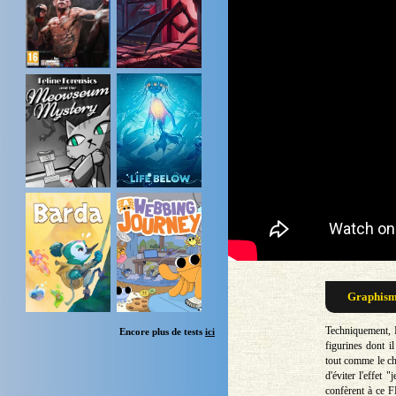
Graphisme
Techniquement, 
Encore plus de tests
ici
figurines dont i
tout comme le ch
d'éviter l'effet
confèrent à ce 