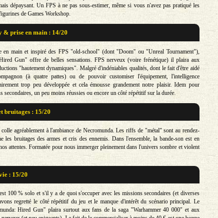
mais dépaysant. Un FPS à ne pas sous-estimer, même si vous n'avez pas pratiqué les
 figurines de Games Workshop.
& prise en main : 14/20
e en main et inspiré des FPS "old-school" (dont "Doom" ou "Unreal Tournament"),
ired Gun" offre de belles sensations. FPS nerveux (voire frénétique) il plaira aux
uctions "hautement dynamiques". Malgré d'indéniables qualités, dont le fait d'être aidé
mpagnon (à quatre pattes) ou de pouvoir customiser l'équipement, l'intelligence
 clairement trop peu développée et cela émousse grandement notre plaisir. Idem pour
s secondaires, un peu moins réussies ou encore un côté répétitif sur la durée.
t bruitages : 15/20
 colle agréablement à l'ambiance de Necromunda. Les riffs de "métal" sont au rendez-
 les bruitages des armes et cris des ennemis. Dans l'ensemble, la bande-son est en
nos attentes. Formatée pour nous immerger pleinement dans l'univers sombre et violent
vie : 15/20
est 100 % solo et s'il y a de quoi s'occuper avec les missions secondaires (et diverses
avons regretté le côté répétitif du jeu et le manque d'intérêt du scénario principal. Le
munda: Hired Gun" plaira surtout aux fans de la saga "Warhammer 40 000" et aux
nerveux (et peu exigeants). Le fait de le commercialiser à moins de 40 € est une bonne