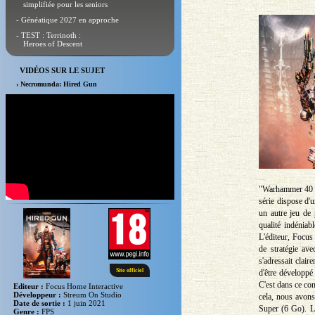
simplifiée pour les seniors
- Généatique 2027 en approche
- TEST : Terrinoth :
Heroes of Descent
VIDÉOS SUR LE SUJET
› Necromunda: Hired Gun
"Warhammer 40 00
série dispose d'
un autre jeu de 
qualité indéniab
L'éditeur, Focus
de stratégie av
s'adressait clai
Site officiel
d'être développé 
C'est dans ce co
Editeur :
Focus Home Interactive
Développeur :
Streum On Studio
cela, nous avon
Date de sortie :
1 juin 2021
Super (6 Go). Le
Genre :
FPS