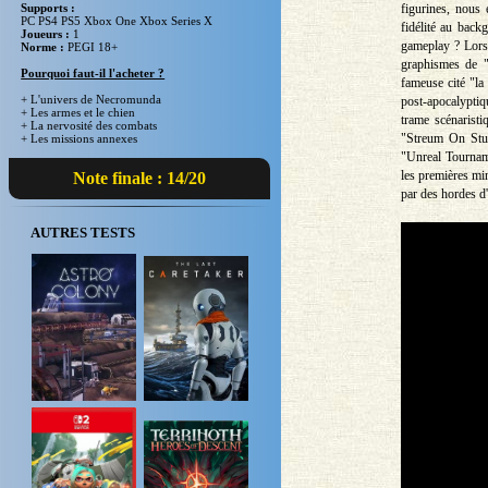
figurines, nous 
Supports :
PC PS4 PS5 Xbox One Xbox Series X
fidélité au bac
Joueurs :
1
gameplay ? Lors
Norme :
PEGI 18+
graphismes de "
Pourquoi faut-il l'acheter ?
fameuse cité "la
+ L'univers de Necromunda
post-apocalyptiq
+ Les armes et le chien
trame scénaristiq
+ La nervosité des combats
"Streum On Stud
+ Les missions annexes
"Unreal Tournam
les premières min
Note finale : 14/20
par des hordes d
AUTRES TESTS