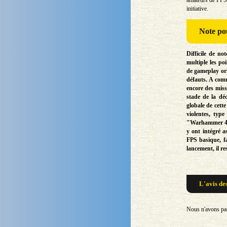
initiative.
Note
pou
Difficile de n
multiple les poi
de gameplay ori
défauts. A comm
encore des miss
stade de la déc
globale de cett
violentes, ty
"Warhammer 40 
y ont intégré a
FPS basique, fa
lancement, il re
L'avis de
Nous n'avons pas 