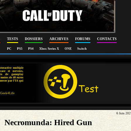
S
TESTS
DOSSIERS
ARCHIVES
FORUMS
CONTACTS
PC
PS5
PS4
Xbox Series X
ONE
Switch
eractive multiple
icace et nerveux,
ents de gameplay
à moins de 40 euros
mercer par l'IA qui
Geek4Life
6 Juin 20
Necromunda: Hired Gun