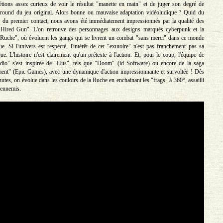
étions assez curieux de voir le résultat "manette en main" et de juger son degré de
kground du jeu original. Alors bonne ou mauvaise adaptation vidéoludique ? Quid du
 du premier contact, nous avons été immédiatement impressionnés par la qualité des
Hired Gun". L'on retrouve des personnages aux designs marqués cyberpunk et la
 Ruche", où évoluent les gangs qui se livrent un combat "sans merci" dans ce monde
ue. Si l'univers est respecté, l'intérêt de cet "exutoire" n'est pas franchement pas sa
ue. L'histoire n'est clairement qu'un prétexte à l'action. Et, pour le coup, l'équipe de
io" s'est inspirée de "Hits", tels que "Doom" (id Software) ou encore de la saga
ent" (Epic Games), avec une dynamique d'action impressionnante et survoltée ! Dès
utes, on évolue dans les couloirs de la Ruche en enchainant les "frags" à 360°, assailli
'ennemis.