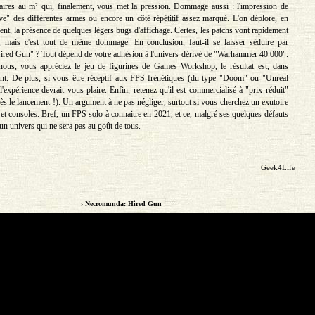
aires au m² qui, finalement, vous met la pression. Dommage aussi : l'impression de
ive" des différentes armes ou encore un côté répétitif assez marqué. L'on déplore, en
nt, la présence de quelques légers bugs d'affichage. Certes, les patchs vont rapidement
, mais c'est tout de même dommage. En conclusion, faut-il se laisser séduire par
red Gun" ? Tout dépend de votre adhésion à l'univers dérivé de "Warhammer 40 000".
ous, vous appréciez le jeu de figurines de Games Workshop, le résultat est, dans
ant. De plus, si vous être réceptif aux FPS frénétiques (du type "Doom" ou "Unreal
'expérience devrait vous plaire. Enfin, retenez qu'il est commercialisé à "prix réduit"
ès le lancement !). Un argument à ne pas négliger, surtout si vous cherchez un exutoire
t consoles. Bref, un FPS solo à connaitre en 2021, et ce, malgré ses quelques défauts
un univers qui ne sera pas au goût de tous.
Geek4Life
› Necromunda: Hired Gun