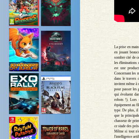
La prise en main
en jouant beauco
sombre cité de c
les élimination
est une product
Concernant les m
dans le travers 
invitent même à u
pour passer les 
qui évoluent dan
robots !). Lors 
équipement au fi
type. De plus, i
que la principa
chasseur de prime
ce stade des pré
Même si tout n'e
l'intelligence art