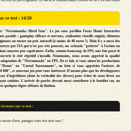
r ce test : 14/20
oter "Necromunda: Hired Gun". Le jeu sous pavillon Focus Home Interactive
nts positifs : gameplay efficace et nerveux, réalisation visuelle soignée, éléments
ginaux ou encore un prix attractif (à moins de 40 euros !). Mais il y a aussi des
ercer par l'IA qui n'est pas très poussée, un scénario "prétexte" à l'action ou
ions annexes peu captivantes. Enfin, comme beaucoup de FPS, une fois passé le
ouverte le côté répétitif s'installe. Néanmoins, nous avons apprécié la qualité
e adaptation de "Nécromunda" en FPS. De ce fait, si vous aimez les productions
pe "Doom" ou "Unreal Tournament", ou bien si vous appréciez l'univers de
000", ce nouveau jeu peut vous intéresser. D'autant plus que les développeurs
ssez d'ingrédients (dont la verticalité des décors) pour éviter de nous livrer un
çon couloirs. L'arrivée de patchs devrait aussi contribuer à le bonifier car, au
ste quelques légers défauts de finition.
s lecteurs sur
ce test :
encore d'avis, partagez votre avis avec tous !