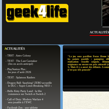
ACTUALITÉ
ACTUALITÉS
- TRST : Astro Colony
"Le jeu sous pavillon Focus Home Int
les points positifs : gameplay eff
- TEST : The Last Caretaker
réalisation visuelle soignée, élém
(Jeu en accès anticipé)
originaux ou encore un prix attractif (
!). Mais il y a aussi des défauts. A com
- PlayStation Plus :
n'est pas très poussée"
les jeux d’août 2026
- TEST : Splatoon Raiders
- Dragon Ball: Sparking! ZERO accueille
le DLC « Super Limit-Breaking NEO »
- Hello Kitty Party Land : la fête
commence sur Switch et Switch 2
- Call of Duty: Modern Warfare 4
sera jouable à l’EWC
- Facilotab Zen : une tablette