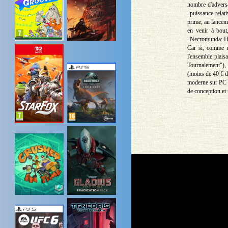
nombre d'advers
"puissance relat
prime, au lanceme
en venir à bout
"Necromunda: Hi
Car si, comme n
l'ensemble plais
Tournalement"), l
(moins de 40 € d
moderne sur PC e
de conception et 