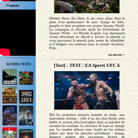
› Pragmata
Héritier direct des films, le jeu nous place dans la
peau d’un gestionnaire de parc chargé de bâtir,
peupler et faire prospérer son propre Jurassic World.
La campagne se déroule après les événements de
Jurassic World : Le Monde d’après. Les dinosaures
vivent désormais en liberté à travers la planète et
vous parcourez le monde pour tenter de réhabiliter
et d’intégrer ces créatures dans le monde moderne.
Prép...
en savoir +
AUTRES TESTS
[Test] - TEST : EA Sports UFC 6
Dès les premières minutes manette en main, une
impression domine : celle d’un jeu plus fluide, plus
lisible et surtout plus homogène dans sa manière de
raconter les combats. La structure de base ne change
pas. Le combat debout reste fondé sur les mêmes
piliers que dans les épisodes précédents : timing,
distance, gestion des ouvertures, lecture de