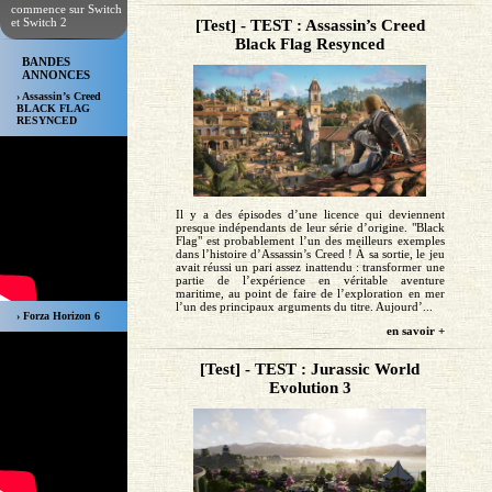
commence sur Switch
et Switch 2
[Test] - TEST : Assassin’s Creed
Black Flag Resynced
BANDES
ANNONCES
› Assassin’s Creed
BLACK FLAG
RESYNCED
Il y a des épisodes d’une licence qui deviennent
presque indépendants de leur série d’origine. "Black
Flag" est probablement l’un des meilleurs exemples
dans l’histoire d’Assassin’s Creed ! À sa sortie, le jeu
avait réussi un pari assez inattendu : transformer une
partie de l’expérience en véritable aventure
maritime, au point de faire de l’exploration en mer
l’un des principaux arguments du titre. Aujourd’...
› Forza Horizon 6
en savoir +
[Test] - TEST : Jurassic World
Evolution 3