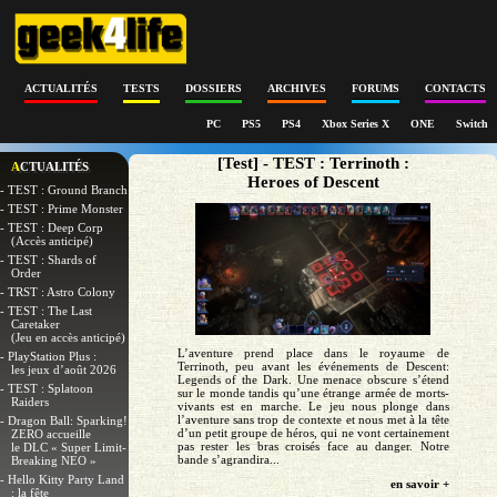
ACTUALITÉS
TESTS
DOSSIERS
ARCHIVES
FORUMS
CONTACTS
PC
PS5
PS4
Xbox Series X
ONE
Switch
[Test] - TEST : Terrinoth :
ACTUALITÉS
Heroes of Descent
- TEST : Ground Branch
- TEST : Prime Monster
- TEST : Deep Corp
(Accès anticipé)
- TEST : Shards of
Order
- TRST : Astro Colony
- TEST : The Last
Caretaker
(Jeu en accès anticipé)
L’aventure prend place dans le royaume de
- PlayStation Plus :
Terrinoth, peu avant les événements de Descent:
les jeux d’août 2026
Legends of the Dark. Une menace obscure s’étend
- TEST : Splatoon
sur le monde tandis qu’une étrange armée de morts-
Raiders
vivants est en marche. Le jeu nous plonge dans
l’aventure sans trop de contexte et nous met à la tête
- Dragon Ball: Sparking!
d’un petit groupe de héros, qui ne vont certainement
ZERO accueille
pas rester les bras croisés face au danger. Notre
le DLC « Super Limit-
bande s’agrandira...
Breaking NEO »
- Hello Kitty Party Land
en savoir +
: la fête