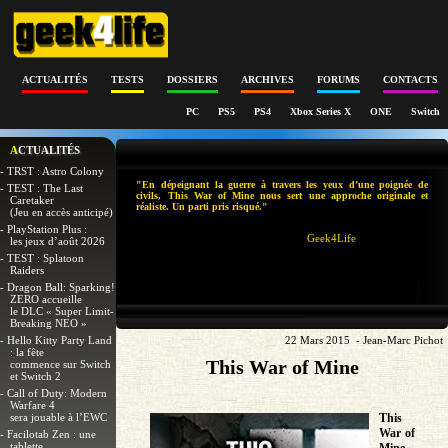
ACTUALITÉS
TESTS
DOSSIERS
ARCHIVES
FORUMS
CONTACTS
PC
PS5
PS4
Xbox Series X
ONE
Switch
ACTUALITÉS
- TRST : Astro Colony
"En dépeignant la guerre à travers les yeux d’une poignée de
- TEST : The Last
civils, This War of Mine nous sert une approche originale et
Caretaker
réaliste. Un parti pris risqué."
(Jeu en accès anticipé)
- PlayStation Plus :
Geek4Life
les jeux d’août 2026
- TEST : Splatoon
Raiders
- Dragon Ball: Sparking!
ZERO accueille
le DLC « Super Limit-
Breaking NEO »
- Hello Kitty Party Land
22 Mars 2015 - Jean-Marc Pichot
: la fête
This War of Mine
commence sur Switch
et Switch 2
- Call of Duty: Modern
Warfare 4
sera jouable à l’EWC
This
War of
- Facilotab Zen : une
tablette