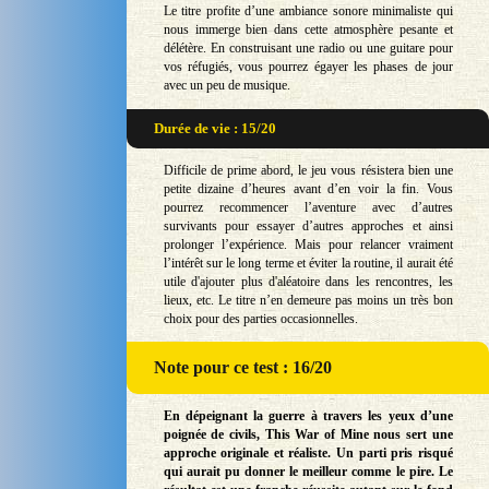
Le titre profite d’une ambiance sonore minimaliste qui
nous immerge bien dans cette atmosphère pesante et
délétère. En construisant une radio ou une guitare pour
vos réfugiés, vous pourrez égayer les phases de jour
avec un peu de musique.
Durée de vie : 15/20
Difficile de prime abord, le jeu vous résistera bien une
petite dizaine d’heures avant d’en voir la fin. Vous
pourrez recommencer l’aventure avec d’autres
survivants pour essayer d’autres approches et ainsi
prolonger l’expérience. Mais pour relancer vraiment
l’intérêt sur le long terme et éviter la routine, il aurait été
utile d'ajouter plus d'aléatoire dans les rencontres, les
lieux, etc. Le titre n’en demeure pas moins un très bon
choix pour des parties occasionnelles.
Note
pour ce test : 16/20
En dépeignant la guerre à travers les yeux d’une
poignée de civils, This War of Mine nous sert une
approche originale et réaliste. Un parti pris risqué
qui aurait pu donner le meilleur comme le pire. Le