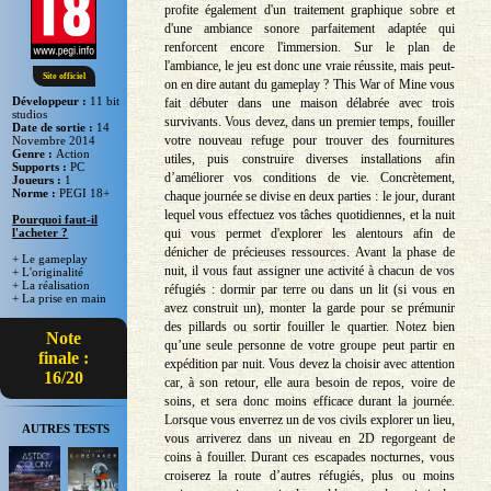
profite également d'un traitement graphique sobre et
d'une ambiance sonore parfaitement adaptée qui
renforcent encore l'immersion. Sur le plan de
l'ambiance, le jeu est donc une vraie réussite, mais peut-
Site officiel
on en dire autant du gameplay ? This War of Mine vous
Développeur :
11 bit
fait débuter dans une maison délabrée avec trois
studios
survivants. Vous devez, dans un premier temps, fouiller
Date de sortie :
14
votre nouveau refuge pour trouver des fournitures
Novembre 2014
Genre :
Action
utiles, puis construire diverses installations afin
Supports :
PC
d’améliorer vos conditions de vie. Concrètement,
Joueurs :
1
Norme :
PEGI 18+
chaque journée se divise en deux parties : le jour, durant
lequel vous effectuez vos tâches quotidiennes, et la nuit
Pourquoi faut-il
qui vous permet d'explorer les alentours afin de
l'acheter ?
dénicher de précieuses ressources. Avant la phase de
+ Le gameplay
nuit, il vous faut assigner une activité à chacun de vos
+ L'originalité
+ La réalisation
réfugiés : dormir par terre ou dans un lit (si vous en
+ La prise en main
avez construit un), monter la garde pour se prémunir
des pillards ou sortir fouiller le quartier. Notez bien
Note
qu’une seule personne de votre groupe peut partir en
finale :
expédition par nuit. Vous devez la choisir avec attention
16/20
car, à son retour, elle aura besoin de repos, voire de
soins, et sera donc moins efficace durant la journée.
Lorsque vous enverrez un de vos civils explorer un lieu,
AUTRES TESTS
vous arriverez dans un niveau en 2D regorgeant de
coins à fouiller. Durant ces escapades nocturnes, vous
croiserez la route d’autres réfugiés, plus ou moins