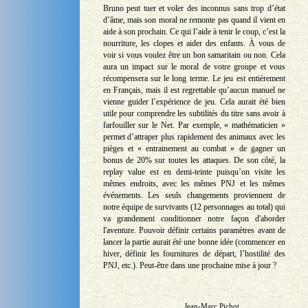
Bruno peut tuer et voler des inconnus sans trop d’état
d’âme, mais son moral ne remonte pas quand il vient en
aide à son prochain. Ce qui l’aide à tenir le coup, c’est la
nourriture, les clopes et aider des enfants. À vous de
voir si vous voulez être un bon samaritain ou non. Cela
aura un impact sur le moral de votre groupe et vous
récompensera sur le long terme. Le jeu est entièrement
en Français, mais il est regrettable qu’aucun manuel ne
vienne guider l’expérience de jeu. Cela aurait été bien
utile pour comprendre les subtilités du titre sans avoir à
farfouiller sur le Net. Par exemple, « mathématicien »
permet d’attraper plus rapidement des animaux avec les
pièges et « entrainement au combat » de gagner un
bonus de 20% sur toutes les attaques. De son côté, la
replay value est en demi-teinte puisqu’on visite les
mêmes endroits, avec les mêmes PNJ et les mêmes
événements. Les seuls changements proviennent de
notre équipe de survivants (12 personnages au total) qui
va grandement conditionner notre façon d'aborder
l'aventure. Pouvoir définir certains paramètres avant de
lancer la partie aurait été une bonne idée (commencer en
hiver, définir les fournitures de départ, l’hostilité des
PNJ, etc.). Peut-être dans une prochaine mise à jour ?
Jean-Marc Pichot