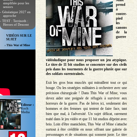
Mine
simplifiée pour les
prend
seniors
à
- Généatique 2027 en
contre-
approche
pied
- TEST : Terrinoth :
les
Heroes of Descent
canons
de la
VIDÉOS SUR LE
guerre
SUJET
› This War of Mine
vidéoludique pour nous proposer un jeu atypique.
Le titre de 11 bit studios se concentre sur des civils
pris dans les tourments de la guerre plutôt que sur
des soldats surentraînés.
Exit les gros bras musclés qui mitraillent tout ce qui
bouge. Ou les stratégies militaires à orchestrer avec une
précision chirurgicale ! Dans This War of Mine, vous
devez aider une poignée de réfugiés à survivre aux
horreurs de la guerre. Pas de héros ici, seulement des
Editeur :
hommes et des femmes qui tentent de faire face, tant
Koch
Media
bien que mal, à l'adversité. Un sujet délicat, rarement
traité dans le jeu vidéo et que 11 bit studios dépeint avec
brio. Loin d'être manichéen, This War of Mine s'attache
surtout à être crédible en nous offrant une galerie de
personnages et de situations qui sonnent juste. Le titre