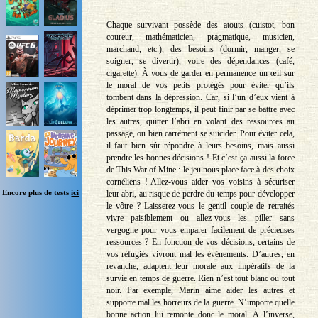
Chaque survivant possède des atouts (cuistot, bon
coureur, mathématicien, pragmatique, musicien,
marchand, etc.), des besoins (dormir, manger, se
soigner, se divertir), voire des dépendances (café,
cigarette). À vous de garder en permanence un œil sur
le moral de vos petits protégés pour éviter qu’ils
tombent dans la dépression. Car, si l’un d’eux vient à
déprimer trop longtemps, il peut finir par se battre avec
les autres, quitter l’abri en volant des ressources au
passage, ou bien carrément se suicider. Pour éviter cela,
il faut bien sûr répondre à leurs besoins, mais aussi
prendre les bonnes décisions ! Et c’est ça aussi la force
de This War of Mine : le jeu nous place face à des choix
cornéliens ! Allez-vous aider vos voisins à sécuriser
Encore plus de tests
ici
leur abri, au risque de perdre du temps pour développer
le vôtre ? Laisserez-vous le gentil couple de retraités
vivre paisiblement ou allez-vous les piller sans
vergogne pour vous emparer facilement de précieuses
ressources ? En fonction de vos décisions, certains de
vos réfugiés vivront mal les événements. D’autres, en
revanche, adaptent leur morale aux impératifs de la
survie en temps de guerre. Rien n’est tout blanc ou tout
noir. Par exemple, Marin aime aider les autres et
supporte mal les horreurs de la guerre. N’importe quelle
bonne action lui remonte donc le moral. À l’inverse,