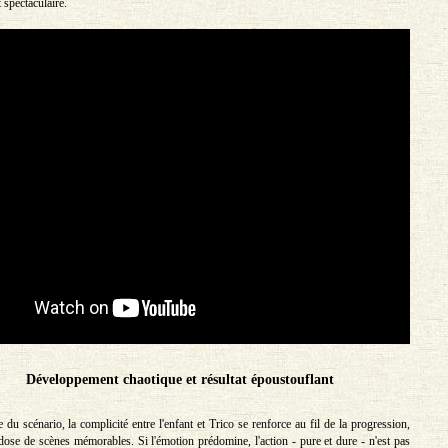
 spectaculaire.
Développement chaotique et résultat époustouflant
 du scénario, la complicité entre l'enfant et Trico se renforce au fil de la progression,
ose de scènes mémorables. Si l'émotion prédomine, l'action - pure et dure - n'est pas