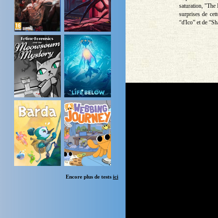
saturation, "The 
surprises de cet
“d'Ico” et de “S
Encore plus de tests
ici