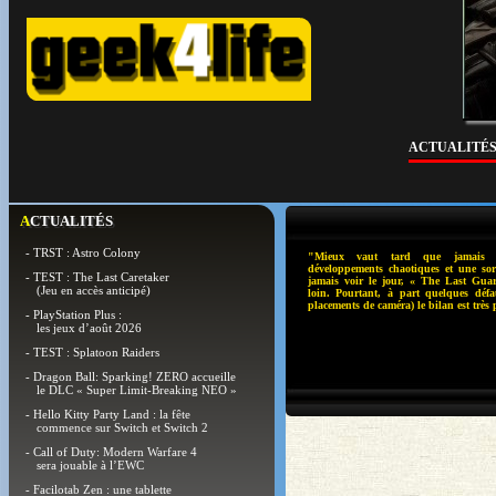
ACTUALITÉ
ACTUALITÉS
- TRST : Astro Colony
"Mieux vaut tard que jamais
développements chaotiques et une sort
- TEST : The Last Caretaker
jamais voir le jour, « The Last Guar
(Jeu en accès anticipé)
loin. Pourtant, à part quelques défa
placements de caméra) le bilan est très p
- PlayStation Plus :
les jeux d’août 2026
- TEST : Splatoon Raiders
- Dragon Ball: Sparking! ZERO accueille
le DLC « Super Limit-Breaking NEO »
- Hello Kitty Party Land : la fête
commence sur Switch et Switch 2
- Call of Duty: Modern Warfare 4
sera jouable à l’EWC
- Facilotab Zen : une tablette