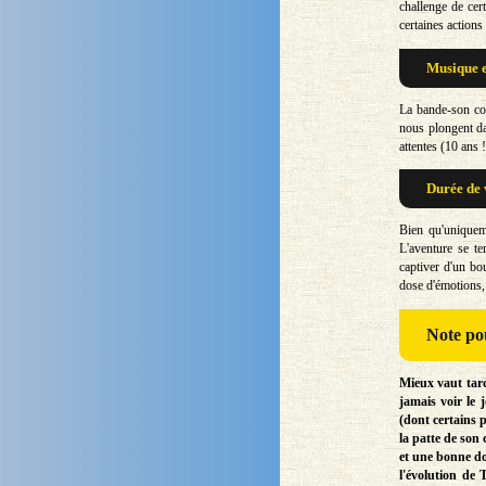
challenge de cer
certaines actions
Musique e
La bande-son co
nous plongent da
attentes (10 ans
Durée de 
Bien qu'uniquem
L'aventure se t
captiver d'un bo
dose d'émotions, 
Note
pou
Mieux vaut tard
jamais voir le 
(dont certains 
la patte de son
et une bonne dos
l'évolution de