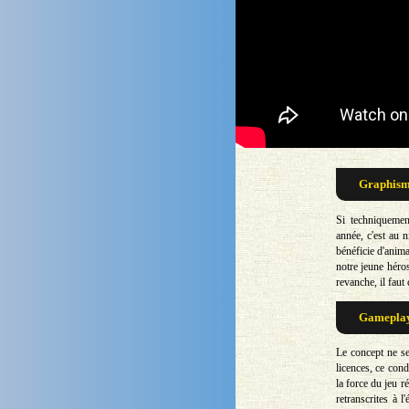
Graphisme
Si techniquemen
année, c'est au 
bénéficie d'anima
notre jeune héro
revanche, il fau
Gameplay 
Le concept ne se
licences, ce cond
la force du jeu r
retranscrites à l