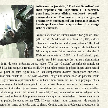
Arlésienne du jeu vidéo, "The Last Guardian" est
enfin disponible sur PlayStation 4 ! L'occasion,
pour Sony, de nous offrir un condensé - exclusif -
d'originalités, où l'on incarne un jeune garçon
prisonnier en compagnie d'une imposante créature
blessée qu'il vous faudra apprivoiser... Un voyage
riche en émotions.
Nouvelle création de Fumito Ueda à l'origine de "Ico"
(2001) et de "Shadow of the Colossus" (2005) - deux
références dans l'univers des jeux vidéo - "The Last
Guardian" s'est fait attendre. Puisque cela fait bientôt
10 ans que cette 3ème création est en chantier !
D’abord annoncée en 2007 sur PlayStation3, puis
"teasée" sur PS4, avant que des rumeurs d'annulation
r la fin de cette arlésienne du jeu vidéo, "The Last Gardian" est enfin disponible en
S4. Le fait est que le résultat est là. On peut même parler de pépite du jeu vidéo, tant il
 Au point de faire figure d'OVNI en comparaison d'autres productions sur PS4.
lutôt bien construit , "The Last Guardian" exige une bonne dose de patience. Pour
ut s'y reprendre à plusieurs fois et utiliser à bon escient les lois de la physique et les
rsonnages. L'introduction plante le décor avec brio et s'avère aussi novatrice que
ous les traits d'un jeune garçon amnésique au corps tatoué, vous vous réveillez
nd d'une grotte à ciel ouvert. A vos côté, Trico, un animal surnaturel (digne de la
 enchainé et blessé. L'imposante créature évoque un improbable croisement entre un
t un poulet. Le tout au format XXL ! Il vous revient – pour commencer - de nourrir la
i retirer les lames enfoncées dans sa chair... Comme dans les précédentes productions, la