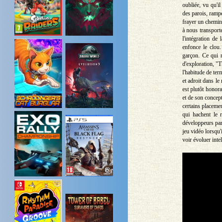
oubliée, vu qu'i
des parois, rampe
frayer un chemin
à nous transport
l'intégration de 
enfonce le clou.
garçon. Ce qui r
d'exploration, "T
l'habitude de ter
et adroit dans le
est plutôt honora
et de son concep
certains placeme
qui hachent le 
développeurs par
jeu vidéo lorsqu'i
voir évoluer int