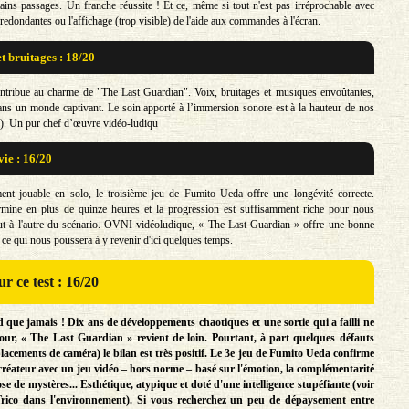
tains passages. Un franche réussite ! Et ce, même si tout n'est pas irréprochable avec
 redondantes ou l'affichage (trop visible) de l'aide aux commandes à l'écran.
t bruitages : 18/20
ntribue au charme de "The Last Guardian". Voix, bruitages et musiques envoûtantes,
ns un monde captivant. Le soin apporté à l’immersion sonore est à la hauteur de nos
 !). Un pur chef d’œuvre vidéo-ludiqu
vie : 16/20
ent jouable en solo, le troisième jeu de Fumito Ueda offre une longévité correcte.
ermine en plus de quinze heures et la progression est suffisamment riche pour nous
ut à l'autre du scénario. OVNI vidéoludique, « The Last Guardian » offre une bonne
ce qui nous poussera à y revenir d'ici quelques temps.
r ce test : 16/20
 que jamais ! Dix ans de développements chaotiques et une sortie qui a failli ne
jour, « The Last Guardian » revient de loin. Pourtant, à part quelques défauts
placements de caméra) le bilan est très positif. Le 3e jeu de Fumito Ueda confirme
 créateur avec un jeu vidéo – hors norme – basé sur l'émotion, la complémentarité
e de mystères... Esthétique, atypique et doté d'une intelligence stupéfiante (voir
 Trico dans l'environnement). Si vous recherchez un peu de dépaysement entre