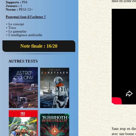
mise en scène est
Supports :
PS4
Joueurs :
1
Norme :
PEGI 12+
Pourquoi faut-il l'acheter ?
+ Le concept
+ Trico
+ Le gameplay
+ L'intelligence artificielle
Note finale : 16/20
AUTRES TESTS
Sans trop en dire
avec une bonne d