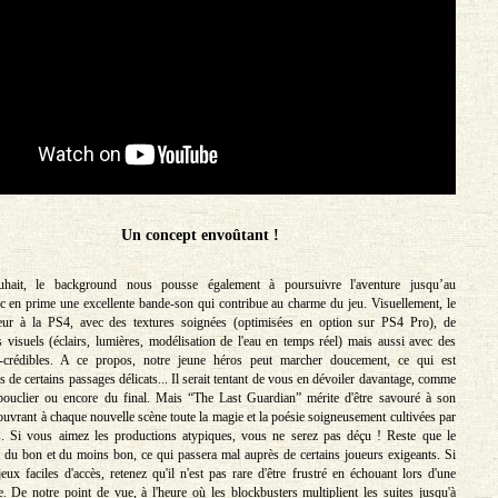
Un concept envoûtant !
hait, le background nous pousse également à poursuivre l'aventure jusqu’au
 en prime une excellente bande-son qui contribue au charme du jeu. Visuellement, le
eur à la PS4, avec des textures soignées (optimisées en option sur PS4 Pro), de
 visuels (éclairs, lumières, modélisation de l'eau en temps réel) mais aussi avec des
a-crédibles. A ce propos, notre jeune héros peut marcher doucement, ce qui est
s de certains passages délicats... Il serait tentant de vous en dévoiler davantage, comme
bouclier ou encore du final. Mais “The Last Guardian” mérite d'être savouré à son
ouvrant à chaque nouvelle scène toute la magie et la poésie soigneusement cultivées par
s. Si vous aimez les productions atypiques, vous ne serez pas déçu ! Reste que le
 du bon et du moins bon, ce qui passera mal auprès de certains joueurs exigeants. Si
eux faciles d'accès, retenez qu'il n'est pas rare d'être frustré en échouant lors d'une
e. De notre point de vue, à l'heure où les blockbusters multiplient les suites jusqu'à