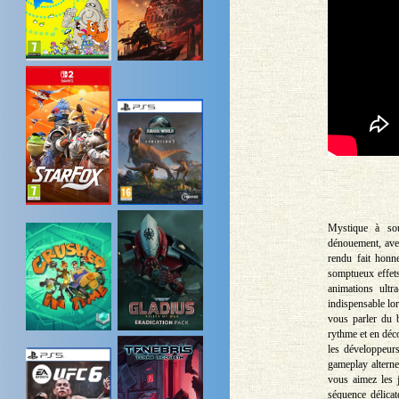
Mystique à sou
dénouement, avec
rendu fait honn
somptueux effets
animations ultr
indispensable lor
vous parler du 
rythme et en déc
les développeur
gameplay alterne
vous aimez les j
séquence délicat