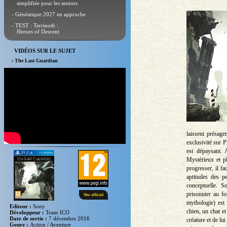
simplifiée pour les seniors
- Généatique 2027 en approche
- TEST : Terrinoth :
Heroes of Descent
VIDÉOS SUR LE SUJET
› The Last Guardian
laissent présage
exclusivité sur P
est dépaysant.
Mystérieux et p
progresser, il fa
aptitudes des pe
conceptuelle. S
prisonnier au fo
Site officiel
mythologie) est
Editeur :
Sony
chien, un chat e
Développeur :
Team ICO
Date de sortie :
7 décembre 2016
créature et de lu
Genre :
Action / Aventure