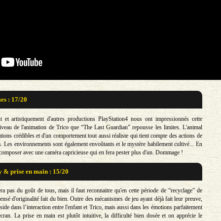
s : 17/20
t et artistiquement d'autres productions PlayStation4 nous ont impressionnés cette
niveau de l'animation de Trico que “The Last Guardian” repousse les limites. L'animal
tions crédibles et d'un comportement tout aussi réaliste qui tient compte des actions de
s. Les environnements sont également envoûtants et le mystère habilement cultivé... En
t composer avec une caméra capricieuse qui en fera pester plus d'un. Dommage !
& prise en main : 15/20
ra pas du goût de tous, mais il faut reconnaitre qu'en cette période de “recyclage” de
ensé d'originalité fait du bien. Outre des mécanismes de jeu ayant déjà fait leur preuve,
éside dans l’interaction entre l'enfant et Trico, mais aussi dans les émotions parfaitement
'écran. La prise en main est plutôt intuitive, la difficulté bien dosée et on apprécie le