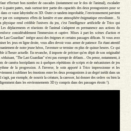
l faut effectuer bon nombre de cascades (notamment sur le dos de l'animal), escalader
r à quatre pattes, mais surtout tirer partie des capacités des deux protagonistes pour se
 dans ce vaste labyrinthe en 3D. Outre ce tandem improbable, l’environnement parvient
er par ces somptueux effets de lumière et une atmosphère énigmatique envoûtante... Si
la physique rend crédible l'univers du jeu, c'est l'intelligence artificielle de Trico qui
 Les déplacements et réactions de l'animal s'adaptent en permanence aux actions du
enforce considérablement l'immersion et captive. Mises à part les scènes d'action et
he Last Guardian" intègre aussi des énigmes et certains passages délicats. Si vous avez
miner les jeux en ligne droite, vous allez devoir vous armer de patience. En étant attentif
 maniement de notre jeune héros, l'aventure se termine en plus de quinze heures. Ce qui
ble à l'heure actuelle. En revanche, il importe de préciser qu'en dépit de son originalité
t séduisant, "The Last Guardian" n'est pas exempt de défauts... On pense, notamment, à
nts de caméra horripilants ou à quelques répétitions de scripts et de mécanismes de jeu
rythme de la progression. A l'inverse, le soin apporté à Trico impressionne et les
viennent à sublimer les émotions entre les deux protagonistes à un degré inédit dans un
l s'agit, par exemple, de nourrir la créature, la caresser, lui donner des ordres ou bien la
elligemment dans les environnements 3D (y compris dans des passages étroits !).