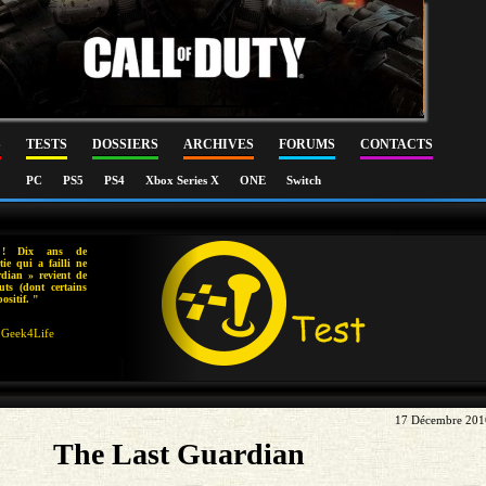
S
TESTS
DOSSIERS
ARCHIVES
FORUMS
CONTACTS
PC
PS5
PS4
Xbox Series X
ONE
Switch
 ! Dix ans de
ie qui a failli ne
dian » revient de
uts (dont certains
ositif. "
Geek4Life
17 Décembre 201
The Last Guardian